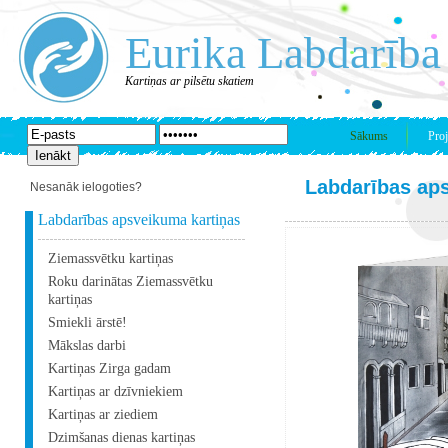
Eurika Labdarība
Kartiņas ar pilsētu skatiem
Sākums
Proj
Labdarības ap
Nesanāk ielogoties?
Labdarības apsveikuma kartiņas
Ziemassvētku kartiņas
Roku darinātas Ziemassvētku
kartiņas
Smiekli ārstē!
Mākslas darbi
Kartiņas Zirga gadam
Kartiņas ar dzīvniekiem
Kartiņas ar ziediem
Dzimšanas dienas kartiņas