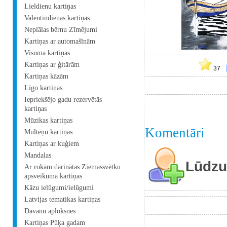
Lieldienu kartiņas
Valentīndienas kartiņas
Neplālas bērnu Zīmējumi
Kartiņas ar automašīnām
Visuma kartiņas
Kartiņas ar ģitārām
37
Kartiņas kāzām
Līgo kartiņas
Iepriekšējo gadu rezervētās
kartiņas
Mūzikas kartiņas
Komentāri
Mūlteņu kartiņas
Kartiņas ar kuģiem
Mandalas
Lūdzu 
Ar rokām darinātas Ziemassvētku
apsveikuma kartiņas
Kāzu ielūgumi/ielūgumi
Latvijas tematikas kartiņas
Dāvanu aploksnes
Kartiņas Pūķa gadam