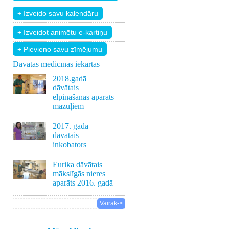
+ Pievieno savu zīmējumu
Dāvātās medicīnas iekārtas
2018.gadā
dāvātais
elpināšanas aparāts
mazuļiem
2017. gadā
dāvātais
inkobators
Eurika dāvātais
mākslīgās nieres
aparāts 2016. gadā
Vairāk->