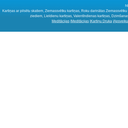
h
Kartiņas ar pilsētu skatiem, Ziemassvētku kartiņas, Roku darinātas Ziemassvētku k
ziediem, Lieldienu kartiņas, Valentīndienas kartiņas, Dzimšanas
Meditācijas
|
Meditācijas
|
Kartiņu Druka
|
Apsveiku