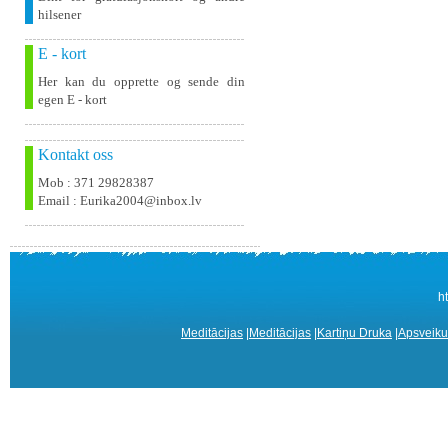
hilsener
E - kort
Her kan du opprette og sende din
egen E - kort
Kontakt oss
Mob : 371 29828387
Email : Eurika2004@inbox.lv
h
Meditācijas
|
Meditācijas
|
Kartiņu Druka
|
Apsveiku