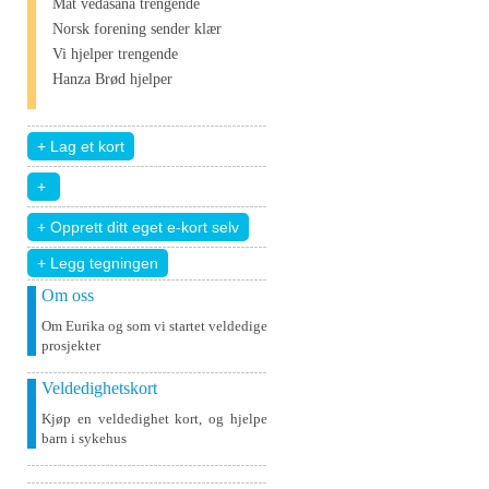
Mat vedāšana trengende
Norsk forening sender klær
Vi hjelper trengende
Hanza Brød hjelper
+ Legg tegningen
Om oss
Om Eurika og som vi startet veldedige
prosjekter
Veldedighetskort
Kjøp en veldedighet kort, og hjelpe
barn i sykehus