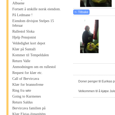
Albuene
Fortsett å utskille norsk eiendom.
<- Tilbake
På Ledmane !
Eiendom divisjon Stelpes 15
februar
Rullestol Sloka
Hjelp Pensjonist
Veldedighet kort depot
Klær på Suntaži
Kommer til Tempeldalen
Return Valle
Anmodningen om en rullestol
Request for klær etc.
Call of Bervircava
Doner penger til Eurikas 
Klær for brannofrene
Ring fra søte
Velkommen til å kjøpe Jule
Going to Kurmenes
Return Saldus
Bervircava familien på
Klær Elejas ģimenītēm