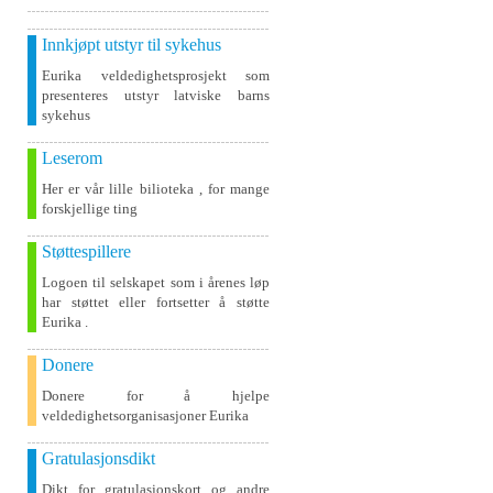
Innkjøpt utstyr til sykehus
Eurika veldedighetsprosjekt som
presenteres utstyr latviske barns
sykehus
Leserom
Her er vår lille bilioteka , for mange
forskjellige ting
Støttespillere
Logoen til selskapet som i årenes løp
har støttet eller fortsetter å støtte
Eurika .
Donere
Donere for å hjelpe
veldedighetsorganisasjoner Eurika
Gratulasjonsdikt
Dikt for gratulasjonskort og andre