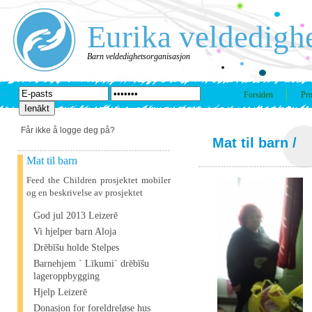
Eurika veldedigh
Barn veldedighetsorganisasjon
Forsiden
Pro
Får ikke å logge deg på?
Mat til barn
/
Mat til barn
Feed the Children prosjektet mobiler
og en beskrivelse av prosjektet
God jul 2013 Leizerē
Vi hjelper barn Aloja
Drēbīšu holde Stelpes
Barnehjem ` Līkumi` drēbīšu
lageroppbygging
Hjelp Leizerē
Donasjon for foreldreløse hus