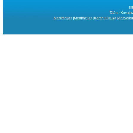
ht
Diāna Kovaļev
Meditācijas
|
Meditācijas
|
Kartiņu Druka
|
Apsveiku