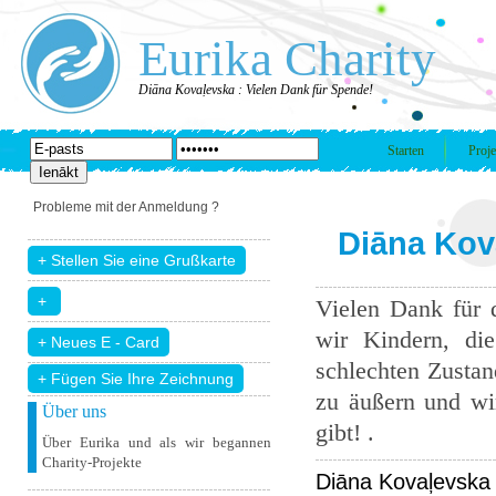
Eurika Charity
Diāna Kovaļevska : Vielen Dank für Spende!
Starten
Proje
Probleme mit der Anmeldung ?
Diāna Kov
Vielen Dank für 
wir Kindern, di
schlechten Zustand
+ Fügen Sie Ihre Zeichnung
zu äußern und wir
Über uns
gibt! .
Über Eurika und als wir begannen
Charity-Projekte
Diāna Kovaļevska 