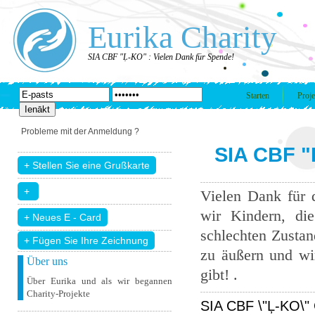
Eurika Charity
SIA CBF "Ļ-KO" : Vielen Dank für Spende!
Starten
Proje
Probleme mit der Anmeldung ?
SIA CBF "
Vielen Dank für 
wir Kindern, di
schlechten Zustand
+ Fügen Sie Ihre Zeichnung
zu äußern und wir
Über uns
gibt! .
Über Eurika und als wir begannen
Charity-Projekte
SIA CBF \"Ļ-KO\" 