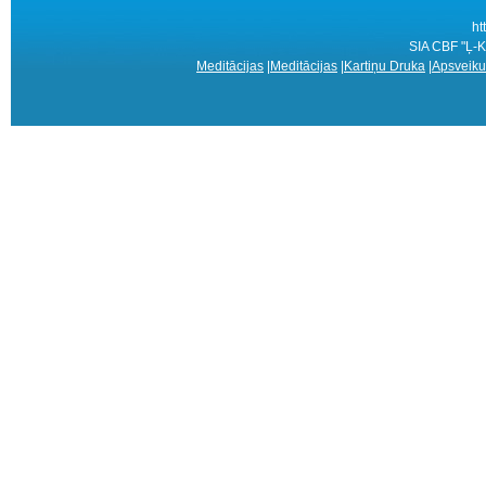
ht
SIA CBF "Ļ-K
Meditācijas
|
Meditācijas
|
Kartiņu Druka
|
Apsveiku