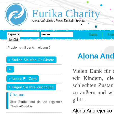
Eurika Charity
Aļona Andrejenko : Vielen Dank für Spende!
Starten
Proje
Probleme mit der Anmeldung ?
Aļona And
Vielen Dank für 
wir Kindern, di
schlechten Zustand
+ Fügen Sie Ihre Zeichnung
zu äußern und wir
Über uns
gibt! .
Über Eurika und als wir begannen
Charity-Projekte
Aļona Andrejenko 