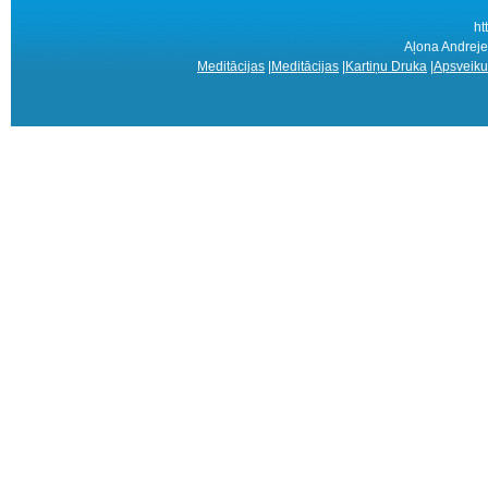
ht
Aļona Andreje
Meditācijas
|
Meditācijas
|
Kartiņu Druka
|
Apsveiku