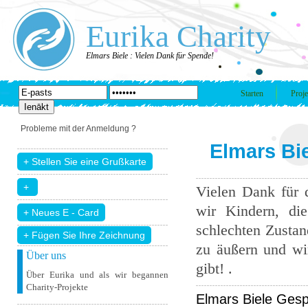
Eurika Charity
Elmars Biele : Vielen Dank für Spende!
Starten
Proje
Probleme mit der Anmeldung ?
Elmars Bie
Vielen Dank für 
wir Kindern, di
schlechten Zustand
+ Fügen Sie Ihre Zeichnung
zu äußern und wir
Über uns
gibt! .
Über Eurika und als wir begannen
Charity-Projekte
Elmars Biele Gesp