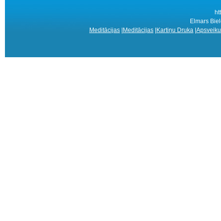
ht
Elmars Biel
Meditācijas
|
Meditācijas
|
Kartiņu Druka
|
Apsveiku