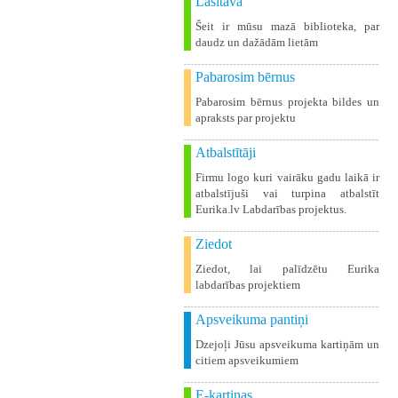
Lasītava
Šeit ir mūsu mazā biblioteka, par
daudz un dažādām lietām
Pabarosim bērnus
Pabarosim bērnus projekta bildes un
apraksts par projektu
Atbalstītāji
Firmu logo kuri vairāku gadu laikā ir
atbalstījuši vai turpina atbalstīt
Eurika.lv Labdarības projektus.
Ziedot
Ziedot, lai palīdzētu Eurika
labdarības projektiem
Apsveikuma pantiņi
Dzejoļi Jūsu apsveikuma kartiņām un
citiem apsveikumiem
E-kartiņas