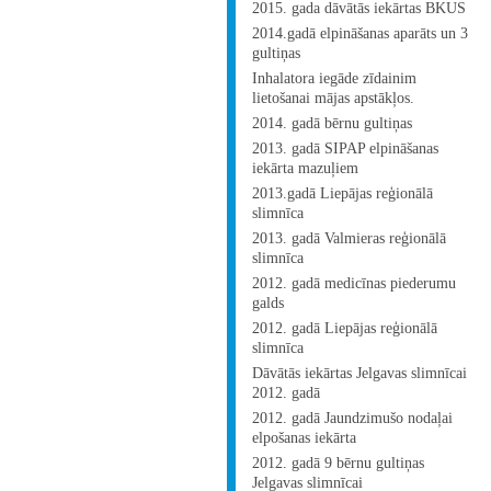
2015. gada dāvātās iekārtas BKUS
2014.gadā elpināšanas aparāts un 3
gultiņas
Inhalatora iegāde zīdainim
lietošanai mājas apstākļos.
2014. gadā bērnu gultiņas
2013. gadā SIPAP elpināšanas
iekārta mazuļiem
2013.gadā Liepājas reģionālā
slimnīca
2013. gadā Valmieras reģionālā
slimnīca
2012. gadā medicīnas piederumu
galds
2012. gadā Liepājas reģionālā
slimnīca
Dāvātās iekārtas Jelgavas slimnīcai
2012. gadā
2012. gadā Jaundzimušo nodaļai
elpošanas iekārta
2012. gadā 9 bērnu gultiņas
Jelgavas slimnīcai