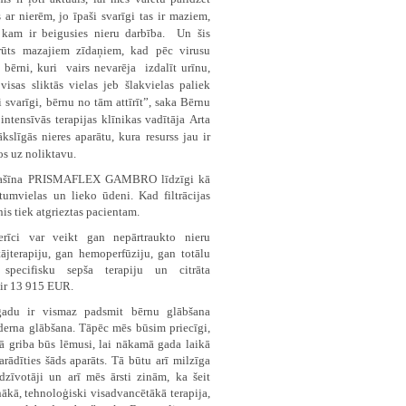
ar nierēm, jo īpaši svarīgi tas ir maziem,
kam ir beigusies nieru darbība. Un šis
rūts mazajiem zīdaņiem, kad pēc virusu
bērni, kuri vairs nevarēja izdalīt urīnu,
visas sliktās vielas jeb šlakvielas paliek
 svarīgi, bērnu no tām attīrīt”, saka Bērnu
intensīvās terapijas klīnikas vadītāja Arta
slīgās nieres aparātu, kura resurss jau ir
os uz noliktavu.
as mašīna PRISMAFLEX GAMBRO līdzīgi kā
tumvielas un lieko ūdeni. Kad filtrācijas
inis tiek atgrieztas pacientam.
rīci var veikt gan nepārtraukto nieru
tājterapiju, gan hemoperfūziju, gan totālu
pecifisku sepša terapiju un citrāta
 ir 13 915 EUR.
 gadu ir vismaz padsmit bērnu glābšana
oderna glābšana. Tāpēc mēs būsim priecīgi,
vā griba būs lēmusi, lai nākamā gada laikā
rādīties šāds aparāts. Tā būtu arī milzīga
edzīvotāji un arī mēs ārsti zinām, ka šeit
ākā, tehnoloģiski visadvancētākā terapija,