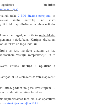
ties biedrības
uma kartiņas
!
 vairāk nekā
2 500 dizaina zīmējumi
,
to
kslas skolu audzēkņi no visas
ulāri tiek papildināta ar jauniem mākslas
īmējumu jau tagad, un mēs to
nodrukāsim
zņēmuma vajadzībām.
Kartiņas
drukājam
os, ar teksta un logo iedruku.
druku ar jūsu izvēlētu dizainu un jau
nodroš
inām
vēstuļu komplektāciju un to
āvātās ērtības:
kartiņa
+ aploksne +
kartiņas
, ar ko Ziemsvētkos varēsi apsveikt
dāru 2015. gadam
no paša izvēlētajiem 12
aram nodrukāt vairākos formātos.
ums nepieciešamās medicīniskās aparatūras
cu
Reanimācijas nodaļām >>>>