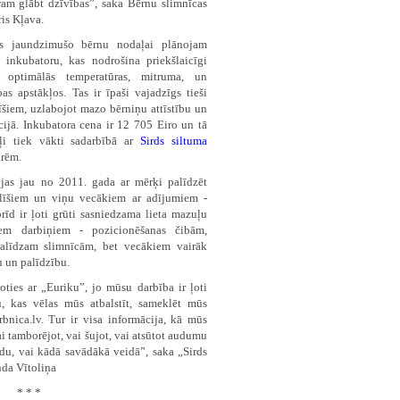
am glābt dzīvības”, saka Bērnu slimnīcas
ris Kļava.
as jaundzimušo bērnu nodaļai plānojam
s inkubatoru, kas nodrošina priekšlaicīgi
 optimālās temperatūras, mitruma, un
as apstākļos. Tas ir īpaši vajadzīgs tieši
šiem, uzlabojot mazo bērniņu attīstību un
cijā. Inkubatora cena ir 12 705 Eiro un tā
kļi tiek vākti sadarbībā ar
Sirds siltuma
arēm.
ojas jau no 2011. gada ar mērķi palīdzēt
līšiem un viņu vecākiem ar adījumiem -
rīd ir ļoti grūti sasniedzama lieta mazuļu
em darbiņiem - pozicionēšanas čibām,
alīdzam slimnīcām, bet vecākiem vairāk
 un palīdzību.
oties ar „Euriku”, jo mūsu darbība ir ļoti
, kas vēlas mūs atbalstīt, sameklēt mūs
rbnica.lv
. Tur ir visa informācija, kā mūs
vai tamborējot, vai šujot, vai atsūtot audumu
udu, vai kādā savādākā veidā”, saka „Sirds
nda Vītoliņa
* * *