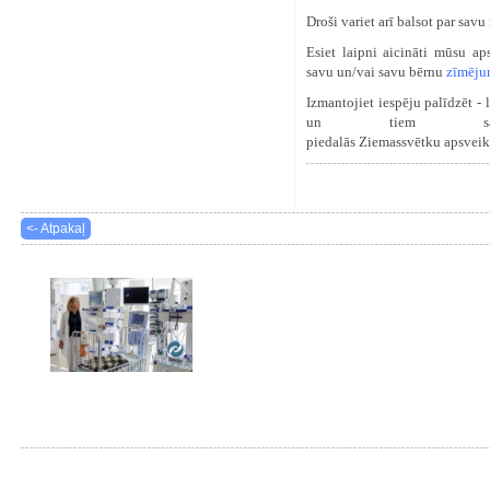
Droši variet arī balsot par sa
Esiet laipni aicināti mūsu 
savu un/vai savu bērnu
zīmēju
Izmantojiet iespēju palīdzēt - 
un tiem savi
piedalās
Ziemassvētku
apsvei
<- Atpakaļ