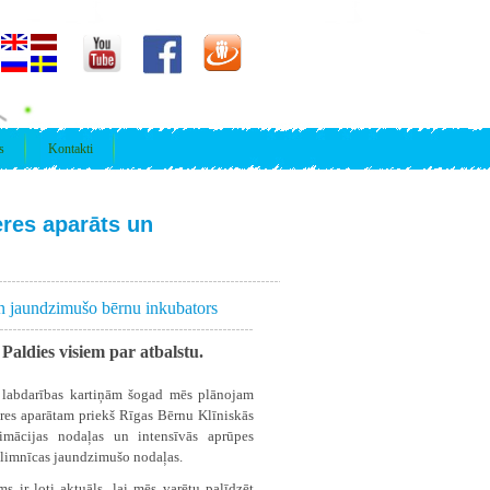
s
Kontakti
eres aparāts un
un jaundzimušo bērnu inkubators
! Paldies visiem par atbalstu.
labdarības kartiņām šogad mēs plānojam
eres aparātam priekš Rīgas Bērnu Klīniskās
nimācijas nodaļas un intensīvās aprūpes
limnīcas jaundzimušo nodaļas.
s ir ļoti aktuāls, lai mēs varētu palīdzēt