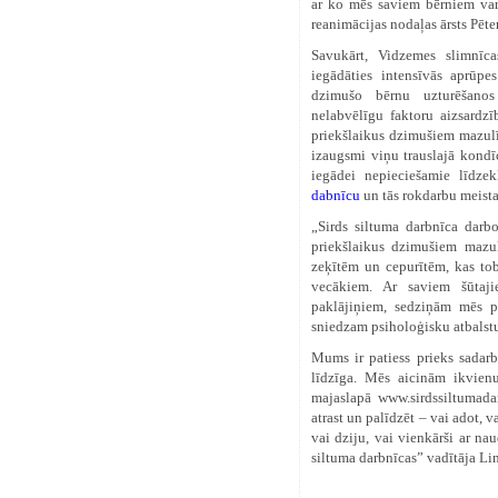
ar ko mēs saviem bērniem var
reanimācijas nodaļas ārsts Pēte
Savukārt, Vidzemes slimnīc
iegādāties intensīvās aprūpe
dzimušo bērnu uzturēšanos
nelabvēlīgu faktoru aizsardzīb
priekšlaikus dzimušiem mazulī
izaugsmi viņu trauslajā kondī
iegādei nepieciešamie līdze
dabnīcu
un tās rokdarbu meist
„Sirds siltuma darbnīca darb
priekšlaikus dzimušiem mazu
zeķītēm un cepurītēm, kas tob
vecākiem. Ar saviem šūtaji
paklājiņiem, sedziņām mēs p
sniedzam psiholoģisku atbalstu
Mums ir patiess prieks sadarb
līdzīga. Mēs aicinām ikvienu
majaslapā
www.sirdssiltumada
atrast un palīdzēt – vai adot, 
vai dziju, vai vienkārši ar na
siltuma darbnīcas” vadītāja Li