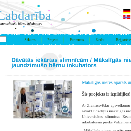
Labdarība
 jaundzimušo bērnu inkubators
Sākums
Projekti
Par mums
Ziedot
Reģistrētie
Dāvātās iekārtas slimnīcām
/ Mākslīgās ni
jaundzimušo bērnu inkubators
Mākslīgās nieres aparāts 
Šis projekts ir izpildījies
Ar Ziemassvētku apsveikumu 
savākt līdzekļus mākslīgās ni
Universitātes slimnīcas Rea
inkubatoram priekš Vidzemes s
„Mākslīgās nieres aparāts mum