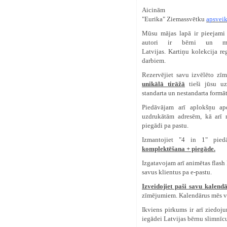
Aicinām
iegādā
"Eurika"
Ziemassvētku
apsveik
Mūsu mājas lapā ir pieejami
autori ir bērni un mā
Latvijas.
Kartiņu
kolekcija reg
darbiem.
Rezervējiet savu izvēlēto z
unikālā tirāžā
tieši jūsu u
standarta un nestandarta formāt
Piedāvājam arī aplokšņu ap
uzdrukātām adresēm, kā arī 
piegādi pa pastu.
Izmantojiet "4 in 1" pied
komplektēšana + piegāde.
Izgatavojam arī animētas flash
savus klientus pa e-pastu.
Izveidojiet paši savu kalen
zīmējumiem. Kalendārus mēs v
Ikviens pirkums ir arī ziedoj
iegādei Latvijas bērnu slimnī