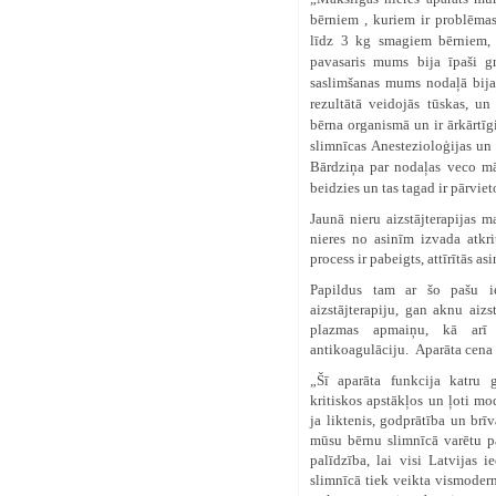
bērniem , kuriem ir problēmas 
līdz 3 kg smagiem bērniem, 
pavasaris mums bija īpaši g
saslimšanas mums nodaļā bija 
rezultātā veidojās tūskas, un 
bērna organismā un ir ārkārtīgi
slimnīcas Anestezioloģijas un 
Bārdziņa par nodaļas veco māk
beidzies un tas tagad ir pārviet
Jaunā nieru aizstājterapij
nieres no asinīm izvada atkri
process ir pabeigts, attīrītās as
Papildus tam ar šo pašu ie
aizstājterapiju, gan aknu aizs
plazmas apmaiņu, kā arī s
antikoagulāciju. Aparāta cena
„Šī aparāta funkcija katru
kritiskos apstākļos un ļoti m
ja liktenis, godprātība un brī
mūsu bērnu slimnīcā varētu pa
palīdzība, lai visi Latvijas i
slimnīcā tiek veikta vismodern