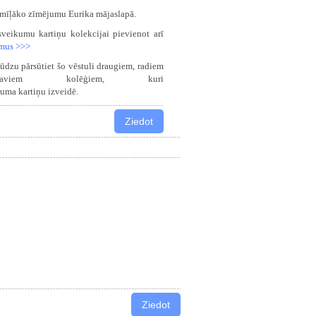
vu mīļāko zīmējumu Eurika mājaslapā.
apsveikumu
kartiņu
kolekcijai pievienot arī
mus >>>
lūdzu pārsūtiet šo vēstuli draugiem, radiem
em kolēģiem, kuri
kuma
kartiņu
izveidē.