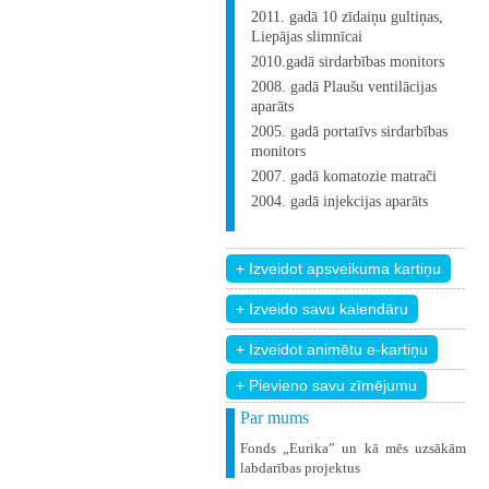
2011. gadā 10 zīdaiņu gultiņas,
Liepājas slimnīcai
2010.gadā sirdarbības monitors
2008. gadā Plaušu ventilācijas
aparāts
2005. gadā portatīvs sirdarbības
monitors
2007. gadā komatozie matrači
2004. gadā injekcijas aparāts
+ Pievieno savu zīmējumu
Par mums
Fonds „Eurika” un kā mēs uzsākām
labdarības projektus