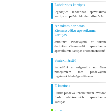
Labdarības kartiņas
Iegādājies labdarības apsveikuma
kartiņu un palīdzi bērniem slimnīcās
Ar rokām darinātas
Ziemassvētku apsveikuma
kartiņas
Jaunums! Piedāvājam ar rokām
darinātas Ziemassvētku apsveikuma
apsveikumu kartiņas ar ornamentiem!
Smiekli ārstē!
Sadarbībā ar origami.lv no šiem
zīmējumiem mēs piedāvājam
izgatavot labdarīgas dāvanas!
E kartiņas
Eurika piedāvā uzņēmumiem izveidot
flash elektroniskās apsveikuma
kartiņas