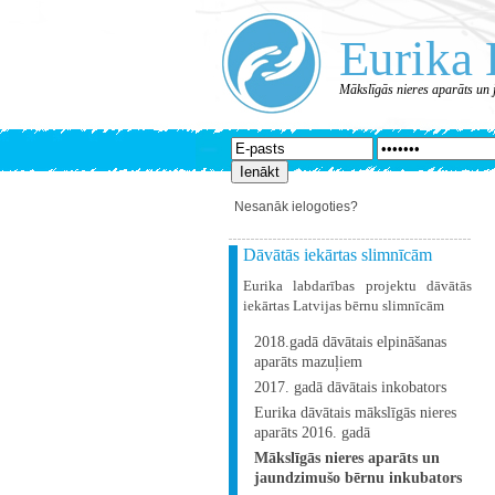
Eurika 
Mākslīgās nieres aparāts un
Nesanāk ielogoties?
Dāvātās iekārtas slimnīcām
Eurika labdarības projektu dāvātās
iekārtas Latvijas bērnu slimnīcām
2018.gadā dāvātais elpināšanas
aparāts mazuļiem
2017. gadā dāvātais inkobators
Eurika dāvātais mākslīgās nieres
aparāts 2016. gadā
Mākslīgās nieres aparāts un
jaundzimušo bērnu inkubators