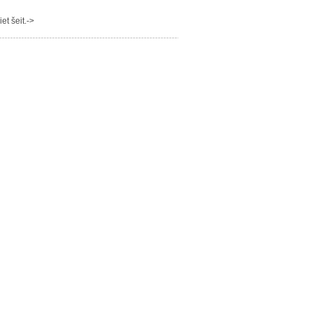
t šeit.->