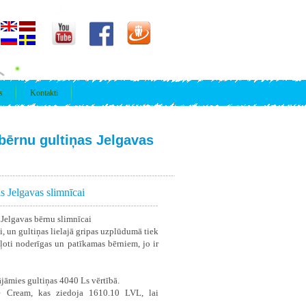
s
Kontakti
 bērnu gultiņas Jelgavas
s Jelgavas slimnīcai
 Jelgavas bērnu slimnīcai
īgi, un gultiņas lielajā gripas uzplūdumā tiek
ir ļoti noderīgas un patīkamas bērniem, jo ir
jāmies gultiņas 4040 Ls vērtībā.
e Cream, kas ziedoja 1610.10 LVL, lai