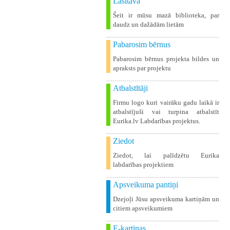
Lasītava
Šeit ir mūsu mazā biblioteka, par
daudz un dažādām lietām
Pabarosim bērnus
Pabarosim bērnus projekta bildes un
apraksts par projektu
Atbalstītāji
Firmu logo kuri vairāku gadu laikā ir
atbalstījuši vai turpina atbalstīt
Eurika.lv Labdarības projektus.
Ziedot
Ziedot, lai palīdzētu Eurika
labdarības projektiem
Apsveikuma pantiņi
Dzejoļi Jūsu apsveikuma kartiņām un
citiem apsveikumiem
E-kartiņas