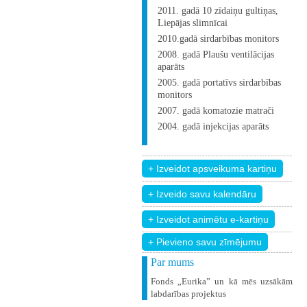
2011. gadā 10 zīdaiņu gultiņas,
Liepājas slimnīcai
2010.gadā sirdarbības monitors
2008. gadā Plaušu ventilācijas
aparāts
2005. gadā portatīvs sirdarbības
monitors
2007. gadā komatozie matrači
2004. gadā injekcijas aparāts
+ Pievieno savu zīmējumu
Par mums
Fonds „Eurika” un kā mēs uzsākām
labdarības projektus