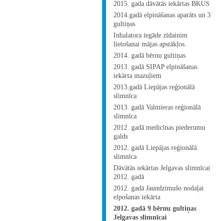
2015. gada dāvātās iekārtas BKUS
2014.gadā elpināšanas aparāts un 3
gultiņas
Inhalatora iegāde zīdainim
lietošanai mājas apstākļos.
2014. gadā bērnu gultiņas
2013. gadā SIPAP elpināšanas
iekārta mazuļiem
2013.gadā Liepājas reģionālā
slimnīca
2013. gadā Valmieras reģionālā
slimnīca
2012. gadā medicīnas piederumu
galds
2012. gadā Liepājas reģionālā
slimnīca
Dāvātās iekārtas Jelgavas slimnīcai
2012. gadā
2012. gadā Jaundzimušo nodaļai
elpošanas iekārta
2012. gadā 9 bērnu gultiņas
Jelgavas slimnīcai