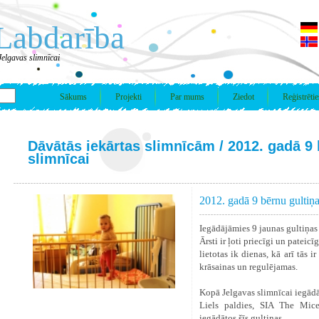
Labdarība
Jelgavas slimnīcai
Sākums
Projekti
Par mums
Ziedot
Reģistrētie
Dāvātās iekārtas slimnīcām
/ 2012. gadā 9
slimnīcai
2012. gadā 9 bērnu gultiņa
Iegādājāmies 9 jaunas gultiņas
Ārsti ir ļoti priecīgi un pateic
lietotas ik dienas, kā arī tās 
krāsainas un regulējamas.
Kopā Jelgavas slimnīcai iegādā
Liels paldies, SIA The Mic
iegādātos šīs gultiņas.