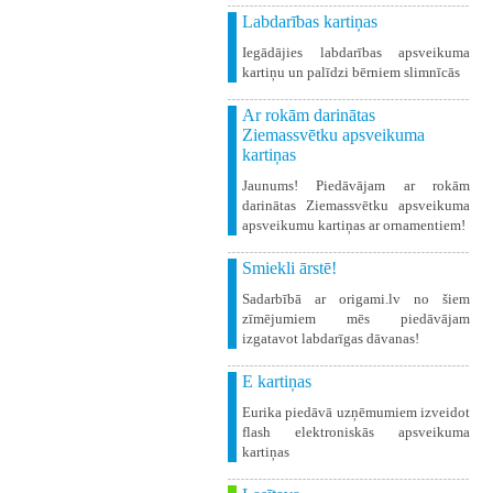
Labdarības kartiņas
Iegādājies labdarības apsveikuma
kartiņu un palīdzi bērniem slimnīcās
Ar rokām darinātas
Ziemassvētku apsveikuma
kartiņas
Jaunums! Piedāvājam ar rokām
darinātas Ziemassvētku apsveikuma
apsveikumu kartiņas ar ornamentiem!
Smiekli ārstē!
Sadarbībā ar origami.lv no šiem
zīmējumiem mēs piedāvājam
izgatavot labdarīgas dāvanas!
E kartiņas
Eurika piedāvā uzņēmumiem izveidot
flash elektroniskās apsveikuma
kartiņas