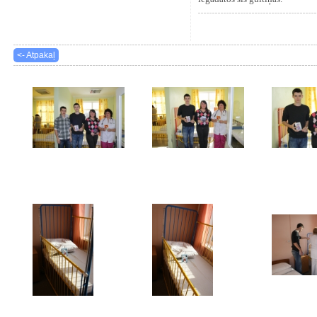
<- Atpakaļ