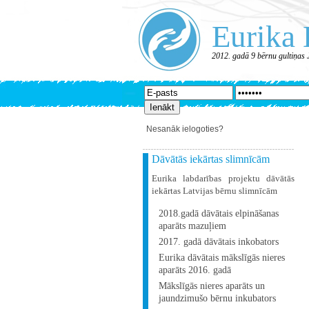
Eurika 
2012. gadā 9 bērnu gultiņas 
Nesanāk ielogoties?
Dāvātās iekārtas slimnīcām
Eurika labdarības projektu dāvātās
iekārtas Latvijas bērnu slimnīcām
2018.gadā dāvātais elpināšanas
aparāts mazuļiem
2017. gadā dāvātais inkobators
Eurika dāvātais mākslīgās nieres
aparāts 2016. gadā
Mākslīgās nieres aparāts un
jaundzimušo bērnu inkubators