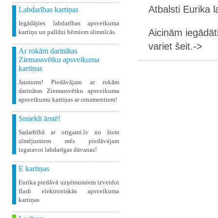
Atbalsti Eurika 
Labdarības kartiņas
Iegādājies labdarības apsveikuma
Aicinām iegādāt
kartiņu un palīdzi bērniem slimnīcās
variet šeit.->
Ar rokām darinātas
Ziemassvētku apsveikuma
kartiņas
Jaunums! Piedāvājam ar rokām
darinātas Ziemassvētku apsveikuma
apsveikumu kartiņas ar ornamentiem!
Smiekli ārstē!
Sadarbībā ar origami.lv no šiem
zīmējumiem mēs piedāvājam
izgatavot labdarīgas dāvanas!
E kartiņas
Eurika piedāvā uzņēmumiem izveidot
flash elektroniskās apsveikuma
kartiņas