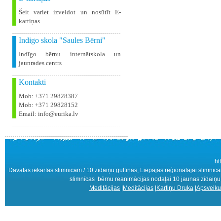
Šeit variet izveidot un nosūtīt E-
kartiņas
Indigo skola "Saules Bērni"
Indīgo bērnu internātskola un
jaunrades centrs
Kontakti
Mob: +371 29828387
Mob: +371 29828152
Email: info@eurika.lv
ht
Dāvātās iekārtas slimnīcām / 10 zīdaiņu gultiņas, Liepājas reģionālajai slimnīc
slimnīcas bērnu reanimācijas nodaļai 10 jaunas zīdaiņu gul
Meditācijas
|
Meditācijas
|
Kartiņu Druka
|
Apsveiku