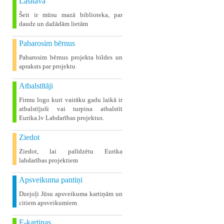
Lasītava
Šeit ir mūsu mazā biblioteka, par
daudz un dažādām lietām
Pabarosim bērnus
Pabarosim bērnus projekta bildes un
apraksts par projektu
Atbalstītāji
Firmu logo kuri vairāku gadu laikā ir
atbalstījuši vai turpina atbalstīt
Eurika.lv Labdarības projektus.
Ziedot
Ziedot, lai palīdzētu Eurika
labdarības projektiem
Apsveikuma pantiņi
Dzejoļi Jūsu apsveikuma kartiņām un
citiem apsveikumiem
E-kartiņas