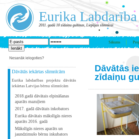
Eurika Labdarība
2011. gadā 10 zīdaiņu gultiņas, Liepājas slimnīcai
Sākums
Proj
Nesanāk ielogoties?
Dāvātās i
Dāvātās iekārtas slimnīcām
zīdaiņu gu
Eurika labdarības projektu dāvātās
iekārtas Latvijas bērnu slimnīcām
2018.gadā dāvātais elpināšanas
aparāts mazuļiem
2017. gadā dāvātais inkobators
Eurika dāvātais mākslīgās nieres
aparāts 2016. gadā
Mākslīgās nieres aparāts un
jaundzimušo bērnu inkubators