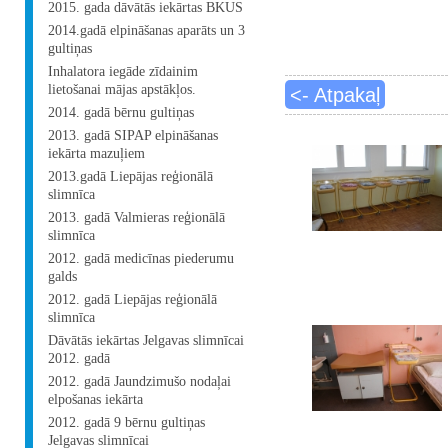
2015. gada dāvātās iekārtas BKUS
2014.gadā elpināšanas aparāts un 3
gultiņas
Inhalatora iegāde zīdainim
lietošanai mājas apstākļos.
<- Atpakaļ
2014. gadā bērnu gultiņas
2013. gadā SIPAP elpināšanas
iekārta mazuļiem
2013.gadā Liepājas reģionālā
slimnīca
2013. gadā Valmieras reģionālā
slimnīca
2012. gadā medicīnas piederumu
galds
2012. gadā Liepājas reģionālā
slimnīca
Dāvātās iekārtas Jelgavas slimnīcai
2012. gadā
2012. gadā Jaundzimušo nodaļai
elpošanas iekārta
2012. gadā 9 bērnu gultiņas
Jelgavas slimnīcai