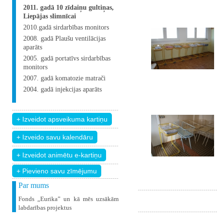
2011. gadā 10 zīdaiņu gultiņas,
Liepājas slimnīcai
2010.gadā sirdarbības monitors
2008. gadā Plaušu ventilācijas
aparāts
2005. gadā portatīvs sirdarbības
monitors
2007. gadā komatozie matrači
2004. gadā injekcijas aparāts
+ Pievieno savu zīmējumu
Par mums
Fonds „Eurika” un kā mēs uzsākām
labdarības projektus