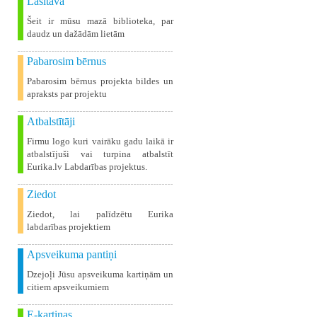
Lasītava
Šeit ir mūsu mazā biblioteka, par
daudz un dažādām lietām
Pabarosim bērnus
Pabarosim bērnus projekta bildes un
apraksts par projektu
Atbalstītāji
Firmu logo kuri vairāku gadu laikā ir
atbalstījuši vai turpina atbalstīt
Eurika.lv Labdarības projektus.
Ziedot
Ziedot, lai palīdzētu Eurika
labdarības projektiem
Apsveikuma pantiņi
Dzejoļi Jūsu apsveikuma kartiņām un
citiem apsveikumiem
E-kartiņas