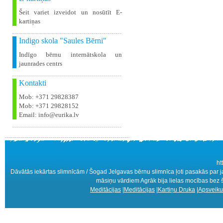
Šeit variet izveidot un nosūtīt E-
kartiņas
Indigo skola "Saules Bērni"
Indīgo bērnu internātskola un
jaunrades centrs
Kontakti
Mob: +371 29828387
Mob: +371 29828152
Email: info@eurika.lv
ht
Dāvātās iekārtas slimnīcām / Šogad Jelgavas bērnu slimnīca ļoti pasakās par 
māsiņu vārdiem Agrāk bija lielas mocības bez šāda
Meditācijas
|
Meditācijas
|
Kartiņu Druka
|
Apsveiku