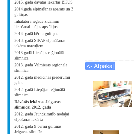
2015. gada dāvātās iekārtas BKUS
2014.gadā elpināšanas aparāts un 3
gultiņas
Inhalatora iegāde zīdainim
lietošanai mājas apstākļos.
2014. gadā bērnu gultiņas
2013. gadā SIPAP elpināšanas
iekārta mazuļiem
2013.gadā Liepājas reģionālā
slimnīca
<- Atpakaļ
2013. gadā Valmieras reģionālā
slimnīca
2012. gadā medicīnas piederumu
galds
2012. gadā Liepājas reģionālā
slimnīca
Dāvātās iekārtas Jelgavas
slimnīcai 2012. gadā
2012. gadā Jaundzimušo nodaļai
elpošanas iekārta
2012. gadā 9 bērnu gultiņas
Jelgavas slimnīcai