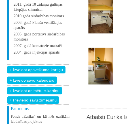
2011. gadā 10 zīdaiņu gultiņas,
Liepājas slimnīcai
2010.gadā sirdarbības monitors
2008. gadā Plaušu ventilācijas
aparāts
2005. gadā portatīvs sirdarbības
monitors
2007. gadā komatozie matrači
2004. gadā injekcijas aparāts
+ Pievieno savu zīmējumu
Par mums
Atbalsti Eurika 
Fonds „Eurika” un kā mēs uzsākām
labdarības projektus