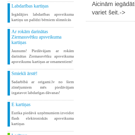
Aicinām iegādāt
Labdarības kartiņas
variet šeit.->
Iegādājies labdarības apsveikuma
kartiņu un palīdzi bērniem slimnīcās
Ar rokām darinātas
Ziemassvētku apsveikuma
kartiņas
Jaunums! Piedāvājam ar rokām
darinātas Ziemassvētku apsveikuma
apsveikumu kartiņas ar ornamentiem!
Smiekli ārstē!
Sadarbībā ar origami.lv no šiem
zīmējumiem mēs piedāvājam
izgatavot labdarīgas dāvanas!
E kartiņas
Eurika piedāvā uzņēmumiem izveidot
flash elektroniskās apsveikuma
kartiņas