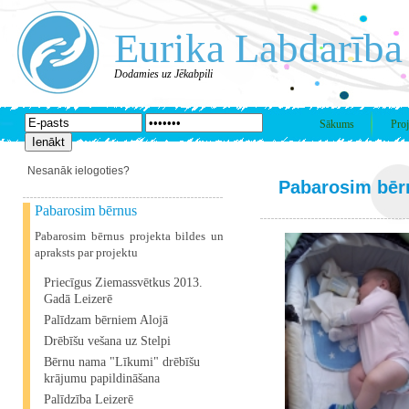
Eurika Labdarība
Dodamies uz Jēkabpili
Sākums
Proj
Nesanāk ielogoties?
Pabarosim bēr
Pabarosim bērnus
Pabarosim bērnus projekta bildes un
apraksts par projektu
Priecīgus Ziemassvētkus 2013.
Gadā Leizerē
Palīdzam bērniem Alojā
Drēbīšu vešana uz Stelpi
Bērnu nama "Līkumi" drēbīšu
krājumu papildināšana
Palīdzība Leizerē