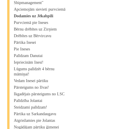
Shipmanagement"​
Apciemojām sievieti purvciemā
Dodamies uz Jēkabpili
Purvciemā pie Ineses
Bērnu drēbītes uz Zirņiem
Drēbītes uz Bērvircavu
Pārtika Inesei
Pie Ineses
Palīdzam Danutai
Iepriecinām Inesi!
Lūgums palīdzēt 4 bērnu
māmiņai!
Vedam Inesei pārtiku
Pārsteigums no Ilvas!
Ikgadējais pārsteigums no LSC
Palīdzība Jolantai
Steidzami palīdzam!
Pārtika uz Sarkandaugavu
Atgriežamies pie Jolantas
Nogādājam pārtiku ģimenei