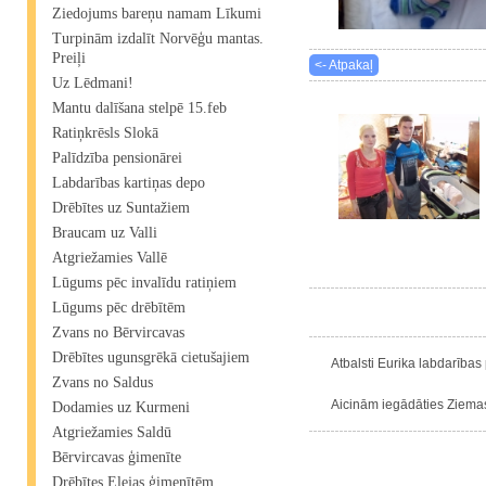
Ziedojums bareņu namam Līkumi
Turpinām izdalīt Norvēģu mantas.
Preiļi
<- Atpakaļ
Uz Lēdmani!
Mantu dalīšana stelpē 15.feb
Ratiņkrēsls Slokā
Palīdzība pensionārei
Labdarības kartiņas depo
Drēbītes uz Suntažiem
Braucam uz Valli
Atgriežamies Vallē
Lūgums pēc invalīdu ratiņiem
Lūgums pēc drēbītēm
Zvans no Bērvircavas
Drēbītes ugunsgrēkā cietušajiem
Atbalsti Eurika labdarības 
Zvans no Saldus
Aicinām iegādāties Ziemass
Dodamies uz Kurmeni
Atgriežamies Saldū
Bērvircavas ģimenīte
Drēbītes Elejas ģimenītēm