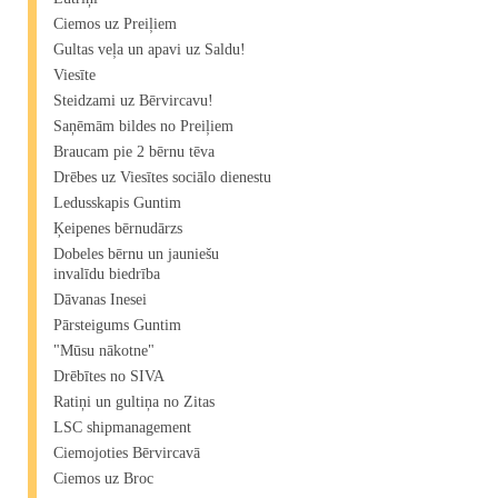
Ciemos uz Preiļiem
Gultas veļa un apavi uz Saldu!
Viesīte
Steidzami uz Bērvircavu!
Saņēmām bildes no Preiļiem
Braucam pie 2 bērnu tēva
Drēbes uz Viesītes sociālo dienestu
Ledusskapis Guntim
Ķeipenes bērnudārzs
Dobeles bērnu un jauniešu
invalīdu biedrība
Dāvanas Inesei
Pārsteigums Guntim
"Mūsu nākotne"
Drēbītes no SIVA
Ratiņi un gultiņa no Zitas
LSC shipmanagement
Ciemojoties Bērvircavā
Ciemos uz Broc