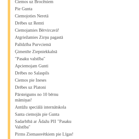
Ciemos uz Brocēniem
Pie Gunta
Ciemojoties Neretā
Drēbes uz Remti
Ciemojamies Bērvircavā!
Atgriežamies Zirņu pagastā
Palīdzība Purvciemā
Ģimenīte Ziepniekkalnā
"Pasaku valstība"
Apciemojam Gunti
Drēbes no Salaspils
Ciemos pie Ineses
Drēbes uz Platoni
Pārsteigums no 10 bērnu
māmiņas!
Antūžu speciālā internātskola
Santa ciemojās pie Gunta
Sadarbībā ar Ādažu PII "Pasaku
Valstība"
Pirms Ziemassvētkiem pie Līgas!