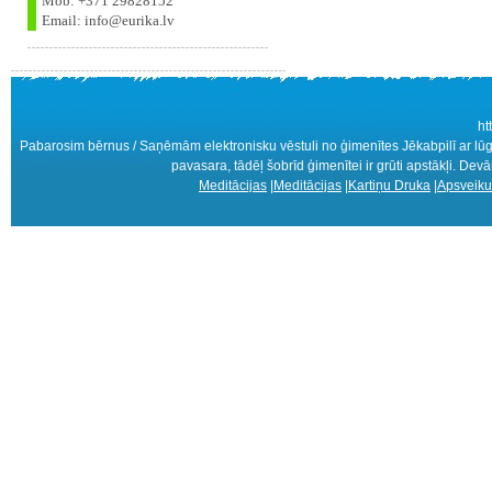
Mob: +371 29828152
Email: info@eurika.lv
ht
Pabarosim bērnus / Saņēmām elektronisku vēstuli no ģimenītes Jēkabpilī ar lūgum
pavasara, tādēļ šobrīd ģimenītei ir grūti apstākļi. De
Meditācijas
|
Meditācijas
|
Kartiņu Druka
|
Apsveiku