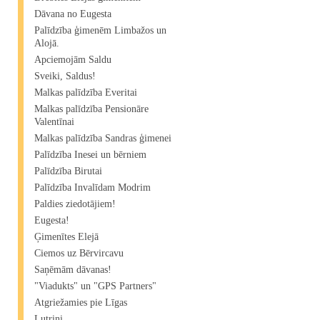
Dāvana no Eugesta
Palīdzība ģimenēm Limbažos un
Alojā.
Apciemojām Saldu
Sveiki, Saldus!
Malkas palīdzība Everitai
Malkas palīdzība Pensionāre
Valentīnai
Malkas palīdzība Sandras ģimenei
Palīdzība Inesei un bērniem
Palīdzība Birutai
Palīdzība Invalīdam Modrim
Paldies ziedotājiem!
Eugesta!
Ģimenītes Elejā
Ciemos uz Bērvircavu
Saņēmām dāvanas!
"Viadukts" un "GPS Partners"
Atgriežamies pie Līgas
Lutriņi