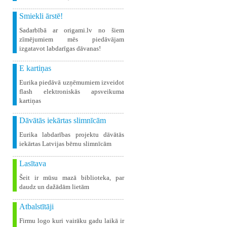
Smiekli ārstē!
Sadarbībā ar origami.lv no šiem
zīmējumiem mēs piedāvājam
izgatavot labdarīgas dāvanas!
E kartiņas
Eurika piedāvā uzņēmumiem izveidot
flash elektroniskās apsveikuma
kartiņas
Dāvātās iekārtas slimnīcām
Eurika labdarības projektu dāvātās
iekārtas Latvijas bērnu slimnīcām
Lasītava
Šeit ir mūsu mazā biblioteka, par
daudz un dažādām lietām
Atbalstītāji
Firmu logo kuri vairāku gadu laikā ir