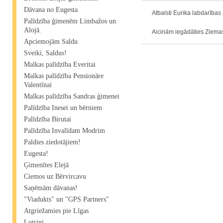
Dāvana no Eugesta
Atbalsti Eurika labdarības 
Palīdzība ģimenēm Limbažos un
Alojā.
Aicinām iegādāties Ziemass
Apciemojām Saldu
Sveiki, Saldus!
Malkas palīdzība Everitai
Malkas palīdzība Pensionāre
Valentīnai
Malkas palīdzība Sandras ģimenei
Palīdzība Inesei un bērniem
Palīdzība Birutai
Palīdzība Invalīdam Modrim
Paldies ziedotājiem!
Eugesta!
Ģimenītes Elejā
Ciemos uz Bērvircavu
Saņēmām dāvanas!
"Viadukts" un "GPS Partners"
Atgriežamies pie Līgas
Lutriņi