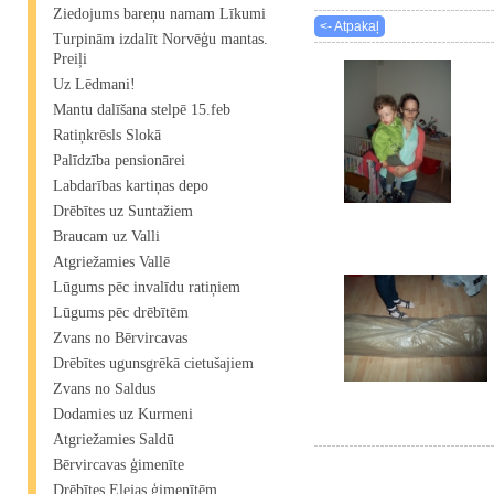
Ziedojums bareņu namam Līkumi
<- Atpakaļ
Turpinām izdalīt Norvēģu mantas.
Preiļi
Uz Lēdmani!
Mantu dalīšana stelpē 15.feb
Ratiņkrēsls Slokā
Palīdzība pensionārei
Labdarības kartiņas depo
Drēbītes uz Suntažiem
Braucam uz Valli
Atgriežamies Vallē
Lūgums pēc invalīdu ratiņiem
Lūgums pēc drēbītēm
Zvans no Bērvircavas
Drēbītes ugunsgrēkā cietušajiem
Zvans no Saldus
Dodamies uz Kurmeni
Atgriežamies Saldū
Bērvircavas ģimenīte
Drēbītes Elejas ģimenītēm