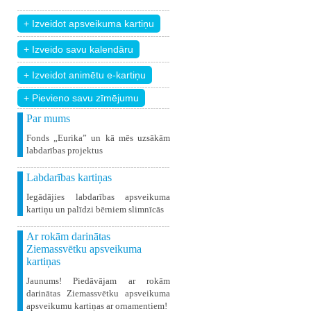
+ Pievieno savu zīmējumu
Par mums
Fonds „Eurika” un kā mēs uzsākām
labdarības projektus
Labdarības kartiņas
Iegādājies labdarības apsveikuma
kartiņu un palīdzi bērniem slimnīcās
Ar rokām darinātas
Ziemassvētku apsveikuma
kartiņas
Jaunums! Piedāvājam ar rokām
darinātas Ziemassvētku apsveikuma
apsveikumu kartiņas ar ornamentiem!