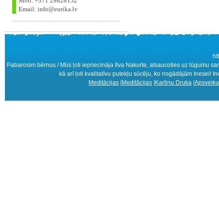
Mob: +371 29828152
Email: info@eurika.lv
ht
Pabarosim bērnus / Mūs ļoti iepriecināja Ilva Nakurte, atsaucoties uz lūgumu sa
kā arī ļoti kvalitatīvu putekļu sūcēju, ko nogādājām Inesei! I
Meditācijas
|
Meditācijas
|
Kartiņu Druka
|
Apsveiku