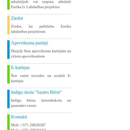
atbalstījuši vai turpina atbalstīt
Eurika.lv Labdarības projektus.
Ziedot
Ziedot, lai palīdzētu Eurika
labdarības projektiem
Apsveikuma pantiņi
Dzejoļi Jūsu apsveikuma kartiņām un
citiem apsveikumiem
E-kartiņas
Šeit variet izveidot un nosūtīt E-
kartiņas
Indigo skola "Saules Bērni"
Indīgo bērnu internātskola un
jaunrades centrs
Kontakti
Mob: +371 29828387