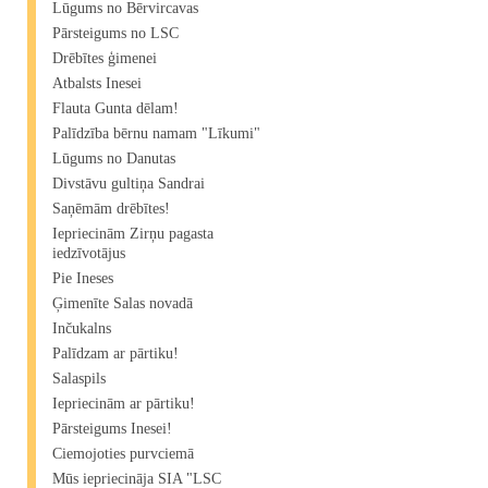
Lūgums no Bērvircavas
Pārsteigums no LSC
Drēbītes ģimenei
Atbalsts Inesei
Flauta Gunta dēlam!
Palīdzība bērnu namam "Līkumi"
Lūgums no Danutas
Divstāvu gultiņa Sandrai
Saņēmām drēbītes!
Iepriecinām Zirņu pagasta
iedzīvotājus
Pie Ineses
Ģimenīte Salas novadā
Inčukalns
Palīdzam ar pārtiku!
Salaspils
Iepriecinām ar pārtiku!
Pārsteigums Inesei!
Ciemojoties purvciemā
Mūs iepriecināja SIA "LSC