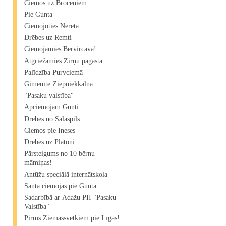
Ciemos uz Brocēniem
Pie Gunta
Ciemojoties Neretā
Drēbes uz Remti
Ciemojamies Bērvircavā!
Atgriežamies Zirņu pagastā
Palīdzība Purvciemā
Ģimenīte Ziepniekkalnā
"Pasaku valstība"
Apciemojam Gunti
Drēbes no Salaspils
Ciemos pie Ineses
Drēbes uz Platoni
Pārsteigums no 10 bērnu
māmiņas!
Antūžu speciālā internātskola
Santa ciemojās pie Gunta
Sadarbībā ar Ādažu PII "Pasaku
Valstība"
Pirms Ziemassvētkiem pie Līgas!