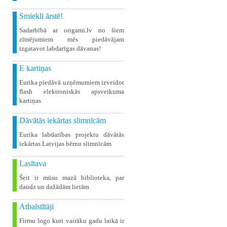
Smiekli ārstē!
Sadarbībā ar origami.lv no šiem
zīmējumiem mēs piedāvājam
izgatavot labdarīgas dāvanas!
E kartiņas
Eurika piedāvā uzņēmumiem izveidot
flash elektroniskās apsveikuma
kartiņas
Dāvātās iekārtas slimnīcām
Eurika labdarības projektu dāvātās
iekārtas Latvijas bērnu slimnīcām
Lasītava
Šeit ir mūsu mazā biblioteka, par
daudz un dažādām lietām
Atbalstītāji
Firmu logo kuri vairāku gadu laikā ir