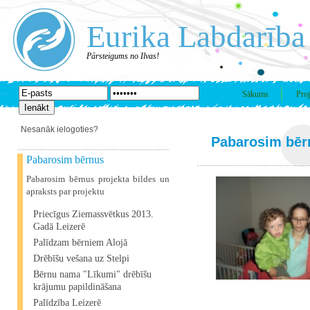
Eurika Labdarība
Pārsteigums no Ilvas!
Sākums
Proj
Nesanāk ielogoties?
Pabarosim bēr
Pabarosim bērnus
Pabarosim bērnus projekta bildes un
apraksts par projektu
Priecīgus Ziemassvētkus 2013.
Gadā Leizerē
Palīdzam bērniem Alojā
Drēbīšu vešana uz Stelpi
Bērnu nama "Līkumi" drēbīšu
krājumu papildināšana
Palīdzība Leizerē