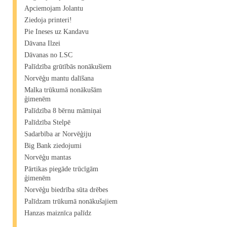
Apciemojam Jolantu
Ziedoja printeri!
Pie Ineses uz Kandavu
Dāvana Ilzei
Dāvanas no LSC
Palīdzība grūtībās nonākušiem
Norvēģu mantu dalīšana
Malka trūkumā nonākušām
ģimenēm
Palīdzība 8 bērnu māmiņai
Palīdzība Stelpē
Sadarbība ar Norvēģiju
Big Bank ziedojumi
Norvēģu mantas
Pārtikas piegāde trūcīgām
ģimenēm
Norvēģu biedrība sūta drēbes
Palīdzam trūkumā nonākušajiem
Hanzas maiznīca palīdz