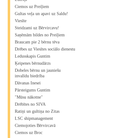
Ciemos uz Preiļiem
Gultas veļa un apavi uz Saldu!
Viesīte
Steidzami uz Bērvircavu!
Saņēmām bildes no Preiļiem
Braucam pie 2 bērnu tēva
Drēbes uz Viesītes sociālo dienestu
Ledusskapis Guntim
Ķeipenes bērnudārzs
Dobeles bērnu un jauniešu
invalīdu biedrība
Dāvanas Inesei
Pārsteigums Guntim
"Mūsu nākotne"
Drēbītes no SIVA
Ratiņi un gultiņa no Zitas
LSC shipmanagement
Ciemojoties Bērvircavā
Ciemos uz Broc