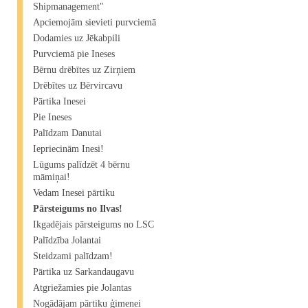
Shipmanagement"​
Apciemojām sievieti purvciemā
Dodamies uz Jēkabpili
Purvciemā pie Ineses
Bērnu drēbītes uz Zirņiem
Drēbītes uz Bērvircavu
Pārtika Inesei
Pie Ineses
Palīdzam Danutai
Iepriecinām Inesi!
Lūgums palīdzēt 4 bērnu
māmiņai!
Vedam Inesei pārtiku
Pārsteigums no Ilvas!
Ikgadējais pārsteigums no LSC
Palīdzība Jolantai
Steidzami palīdzam!
Pārtika uz Sarkandaugavu
Atgriežamies pie Jolantas
Nogādājam pārtiku ģimenei