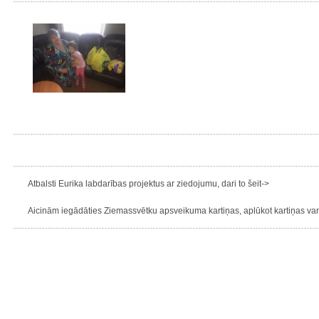
Atbalsti Eurika labdarības projektus ar ziedojumu, dari to šeit->
Aicinām iegādāties Ziemassvētku apsveikuma kartiņas, aplūkot kartiņas varie