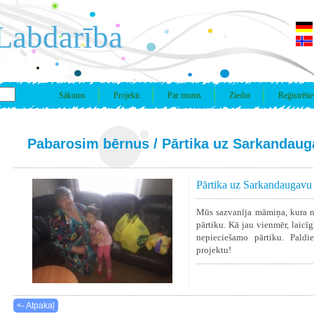
Labdarība
Sākums
Projekti
Par mums
Ziedot
Reģistrētie
Pabarosim bērnus
/ Pārtika uz Sarkandau
Pārtika uz Sarkandaugavu
Mūs sazvanīja māmiņa, kura no
pārtiku. Kā jau vienmēr, laicīg
nepieciešamo pārtiku. Paldie
projektu!
<- Atpakaļ