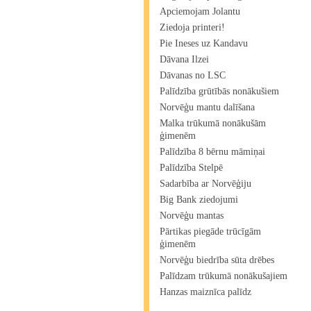
Apciemojam Jolantu
Ziedoja printeri!
Pie Ineses uz Kandavu
Dāvana Ilzei
Dāvanas no LSC
Palīdzība grūtībās nonākušiem
Norvēģu mantu dalīšana
Malka trūkumā nonākušām
ģimenēm
Palīdzība 8 bērnu māmiņai
Palīdzība Stelpē
Sadarbība ar Norvēģiju
Big Bank ziedojumi
Norvēģu mantas
Pārtikas piegāde trūcīgām
ģimenēm
Norvēģu biedrība sūta drēbes
Palīdzam trūkumā nonākušajiem
Hanzas maiznīca palīdz