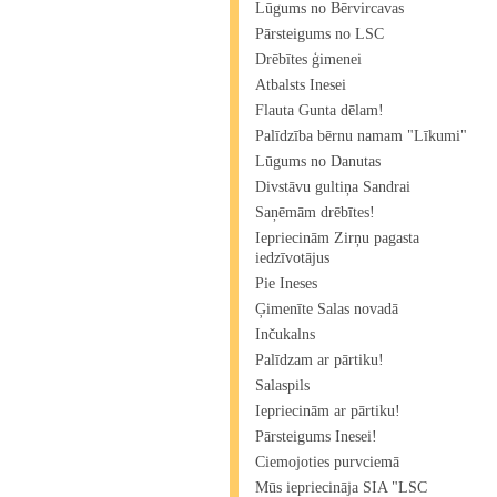
Lūgums no Bērvircavas
Pārsteigums no LSC
Drēbītes ģimenei
Atbalsts Inesei
Flauta Gunta dēlam!
Palīdzība bērnu namam "Līkumi"
Lūgums no Danutas
Divstāvu gultiņa Sandrai
Saņēmām drēbītes!
Iepriecinām Zirņu pagasta
iedzīvotājus
Pie Ineses
Ģimenīte Salas novadā
Inčukalns
Palīdzam ar pārtiku!
Salaspils
Iepriecinām ar pārtiku!
Pārsteigums Inesei!
Ciemojoties purvciemā
Mūs iepriecināja SIA "LSC