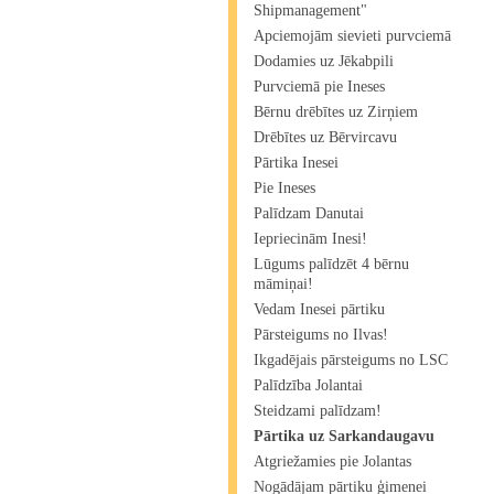
Shipmanagement"​
Apciemojām sievieti purvciemā
Dodamies uz Jēkabpili
Purvciemā pie Ineses
Bērnu drēbītes uz Zirņiem
Drēbītes uz Bērvircavu
Pārtika Inesei
Pie Ineses
Palīdzam Danutai
Iepriecinām Inesi!
Lūgums palīdzēt 4 bērnu
māmiņai!
Vedam Inesei pārtiku
Pārsteigums no Ilvas!
Ikgadējais pārsteigums no LSC
Palīdzība Jolantai
Steidzami palīdzam!
Pārtika uz Sarkandaugavu
Atgriežamies pie Jolantas
Nogādājam pārtiku ģimenei