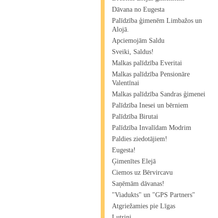
Dāvana no Eugesta
Palīdzība ģimenēm Limbažos un
Alojā.
Apciemojām Saldu
Sveiki, Saldus!
Malkas palīdzība Everitai
Malkas palīdzība Pensionāre
Valentīnai
Malkas palīdzība Sandras ģimenei
Palīdzība Inesei un bērniem
Palīdzība Birutai
Palīdzība Invalīdam Modrim
Paldies ziedotājiem!
Eugesta!
Ģimenītes Elejā
Ciemos uz Bērvircavu
Saņēmām dāvanas!
"Viadukts" un "GPS Partners"
Atgriežamies pie Līgas
Lutriņi