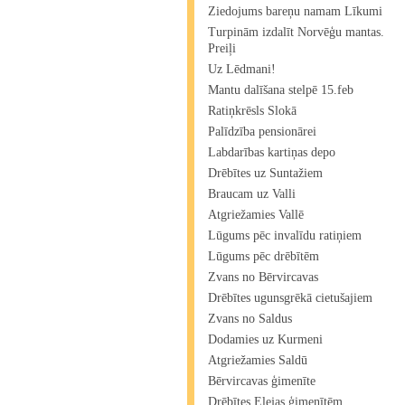
Ziedojums bareņu namam Līkumi
Turpinām izdalīt Norvēģu mantas.
Preiļi
Uz Lēdmani!
Mantu dalīšana stelpē 15.feb
Ratiņkrēsls Slokā
Palīdzība pensionārei
Labdarības kartiņas depo
Drēbītes uz Suntažiem
Braucam uz Valli
Atgriežamies Vallē
Lūgums pēc invalīdu ratiņiem
Lūgums pēc drēbītēm
Zvans no Bērvircavas
Drēbītes ugunsgrēkā cietušajiem
Zvans no Saldus
Dodamies uz Kurmeni
Atgriežamies Saldū
Bērvircavas ģimenīte
Drēbītes Elejas ģimenītēm