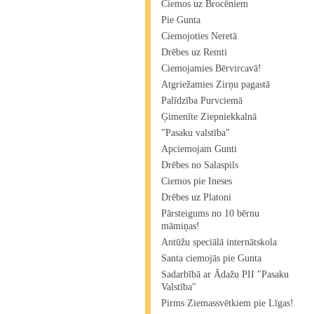
Ciemos uz Brocēniem
Pie Gunta
Ciemojoties Neretā
Drēbes uz Remti
Ciemojamies Bērvircavā!
Atgriežamies Zirņu pagastā
Palīdzība Purvciemā
Ģimenīte Ziepniekkalnā
"Pasaku valstība"
Apciemojam Gunti
Drēbes no Salaspils
Ciemos pie Ineses
Drēbes uz Platoni
Pārsteigums no 10 bērnu
māmiņas!
Antūžu speciālā internātskola
Santa ciemojās pie Gunta
Sadarbībā ar Ādažu PII "Pasaku
Valstība"
Pirms Ziemassvētkiem pie Līgas!