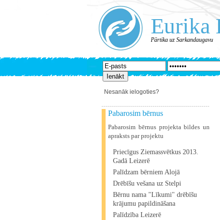
Eurika 
Pārtika uz Sarkandaugavu
Nesanāk ielogoties?
Pabarosim bērnus
Pabarosim bērnus projekta bildes un
apraksts par projektu
Priecīgus Ziemassvētkus 2013.
Gadā Leizerē
Palīdzam bērniem Alojā
Drēbīšu vešana uz Stelpi
Bērnu nama "Līkumi" drēbīšu
krājumu papildināšana
Palīdzība Leizerē