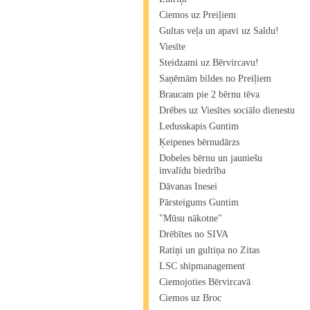
Ciemos uz Preiļiem
Gultas veļa un apavi uz Saldu!
Viesīte
Steidzami uz Bērvircavu!
Saņēmām bildes no Preiļiem
Braucam pie 2 bērnu tēva
Drēbes uz Viesītes sociālo dienestu
Ledusskapis Guntim
Ķeipenes bērnudārzs
Dobeles bērnu un jauniešu
invalīdu biedrība
Dāvanas Inesei
Pārsteigums Guntim
"Mūsu nākotne"
Drēbītes no SIVA
Ratiņi un gultiņa no Zitas
LSC shipmanagement
Ciemojoties Bērvircavā
Ciemos uz Broc