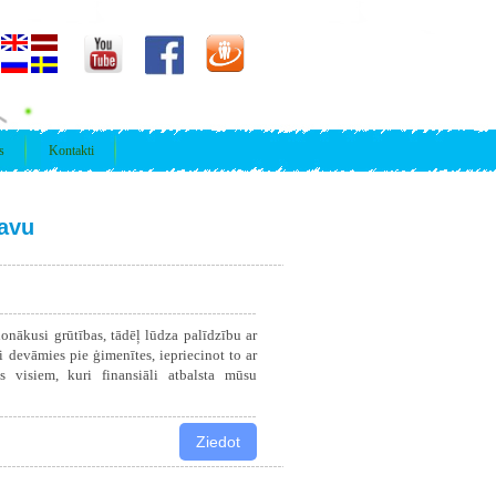
s
Kontakti
gavu
nākusi grūtības, tādēļ lūdza palīdzību ar
i devāmies pie ģimenītes, iepriecinot to ar
s visiem, kuri finansiāli atbalsta mūsu