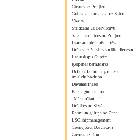
Ciemos uz Preiļiem
Gultas veļa un apavi uz Saldu!
Viesīte
Steidzami uz Bērvircavu!
Saņēmām bildes no Preiļiem
Braucam pie 2 bērnu tēva
Drēbes uz Viesītes sociālo dienestu
Ledusskapis Guntim
Ķeipenes bērnudārzs
Dobeles bērnu un jauniešu
invalīdu biedrība
Dāvanas Inesei
Pārsteigums Guntim
"Mūsu nākotne"
Drēbītes no SIVA
Ratiņi un gultiņa no Zitas
LSC shipmanagement
Ciemojoties Bērvircavā
Ciemos uz Broc