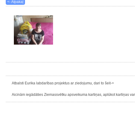
<- Atpakaļ
Atbalsti Eurika labdarības projektus ar ziedojumu, dari to šeit->
Aicinām iegādāties Ziemassvētku apsveikuma kartiņas, aplūkot kartiņas varie