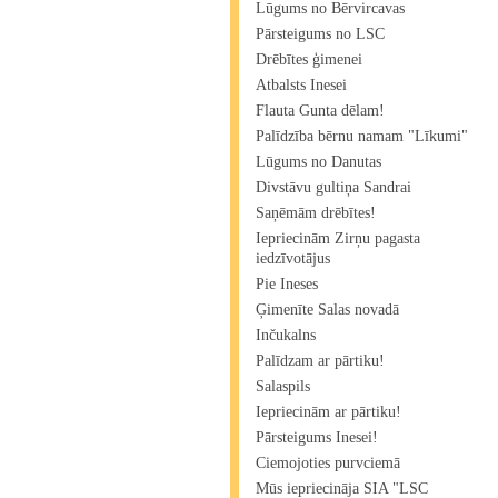
Lūgums no Bērvircavas
Pārsteigums no LSC
Drēbītes ģimenei
Atbalsts Inesei
Flauta Gunta dēlam!
Palīdzība bērnu namam "Līkumi"
Lūgums no Danutas
Divstāvu gultiņa Sandrai
Saņēmām drēbītes!
Iepriecinām Zirņu pagasta
iedzīvotājus
Pie Ineses
Ģimenīte Salas novadā
Inčukalns
Palīdzam ar pārtiku!
Salaspils
Iepriecinām ar pārtiku!
Pārsteigums Inesei!
Ciemojoties purvciemā
Mūs iepriecināja SIA "LSC