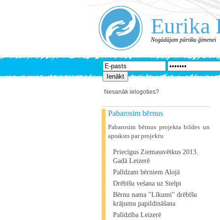
Eurika 
Nogādājam pārtiku ģimenei
Nesanāk ielogoties?
Pabarosim bērnus
Pabarosim bērnus projekta bildes un
apraksts par projektu
Priecīgus Ziemassvētkus 2013.
Gadā Leizerē
Palīdzam bērniem Alojā
Drēbīšu vešana uz Stelpi
Bērnu nama "Līkumi" drēbīšu
krājumu papildināšana
Palīdzība Leizerē