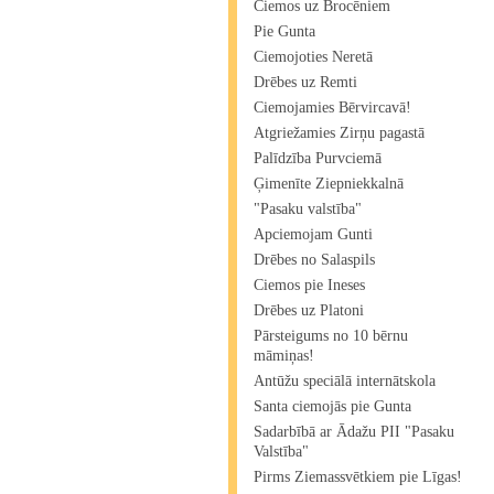
Ciemos uz Brocēniem
Pie Gunta
Ciemojoties Neretā
Drēbes uz Remti
Ciemojamies Bērvircavā!
Atgriežamies Zirņu pagastā
Palīdzība Purvciemā
Ģimenīte Ziepniekkalnā
"Pasaku valstība"
Apciemojam Gunti
Drēbes no Salaspils
Ciemos pie Ineses
Drēbes uz Platoni
Pārsteigums no 10 bērnu
māmiņas!
Antūžu speciālā internātskola
Santa ciemojās pie Gunta
Sadarbībā ar Ādažu PII "Pasaku
Valstība"
Pirms Ziemassvētkiem pie Līgas!