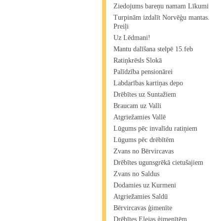
Ziedojums bareņu namam Līkumi
Turpinām izdalīt Norvēģu mantas.
Preiļi
Uz Lēdmani!
Mantu dalīšana stelpē 15.feb
Ratiņkrēsls Slokā
Palīdzība pensionārei
Labdarības kartiņas depo
Drēbītes uz Suntažiem
Braucam uz Valli
Atgriežamies Vallē
Lūgums pēc invalīdu ratiņiem
Lūgums pēc drēbītēm
Zvans no Bērvircavas
Drēbītes ugunsgrēkā cietušajiem
Zvans no Saldus
Dodamies uz Kurmeni
Atgriežamies Saldū
Bērvircavas ģimenīte
Drēbītes Elejas ģimenītēm