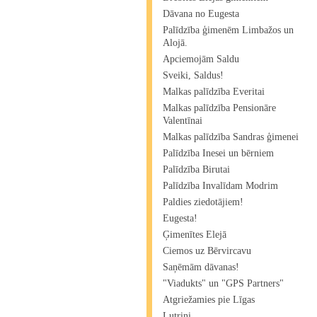
Dāvana no Eugesta
Palīdzība ģimenēm Limbažos un
Alojā.
Apciemojām Saldu
Sveiki, Saldus!
Malkas palīdzība Everitai
Malkas palīdzība Pensionāre
Valentīnai
Malkas palīdzība Sandras ģimenei
Palīdzība Inesei un bērniem
Palīdzība Birutai
Palīdzība Invalīdam Modrim
Paldies ziedotājiem!
Eugesta!
Ģimenītes Elejā
Ciemos uz Bērvircavu
Saņēmām dāvanas!
"Viadukts" un "GPS Partners"
Atgriežamies pie Līgas
Lutriņi