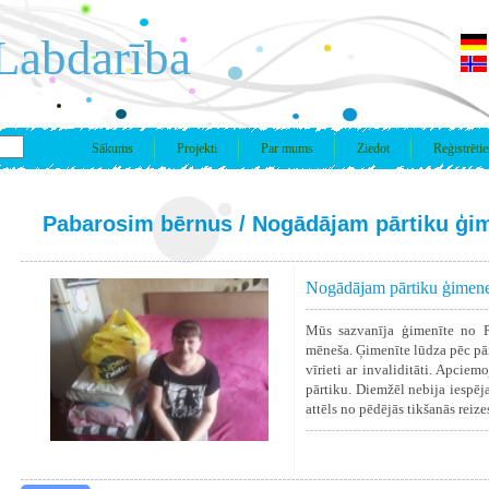
Labdarība
Sākums
Projekti
Par mums
Ziedot
Reģistrētie
Pabarosim bērnus
/ Nogādājam pārtiku ģi
Nogādājam pārtiku ģimene
Mūs sazvanīja ģimenīte no P
mēneša. Ģimenīte lūdza pēc pār
vīrieti ar invaliditāti. Apci
pārtiku. Diemžēl nebija iespēj
attēls no pēdējās tikšanās reize