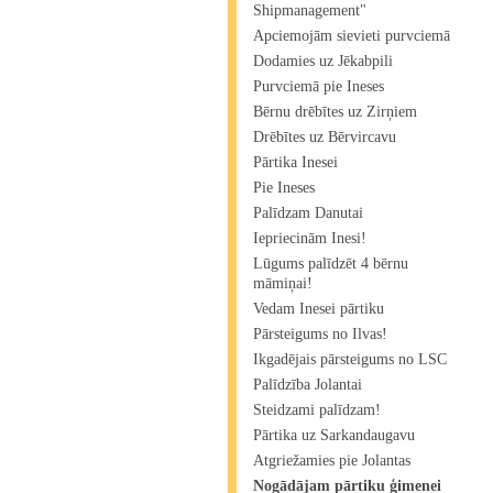
Shipmanagement"​
Apciemojām sievieti purvciemā
Dodamies uz Jēkabpili
Purvciemā pie Ineses
Bērnu drēbītes uz Zirņiem
Drēbītes uz Bērvircavu
Pārtika Inesei
Pie Ineses
Palīdzam Danutai
Iepriecinām Inesi!
Lūgums palīdzēt 4 bērnu
māmiņai!
Vedam Inesei pārtiku
Pārsteigums no Ilvas!
Ikgadējais pārsteigums no LSC
Palīdzība Jolantai
Steidzami palīdzam!
Pārtika uz Sarkandaugavu
Atgriežamies pie Jolantas
Nogādājam pārtiku ģimenei