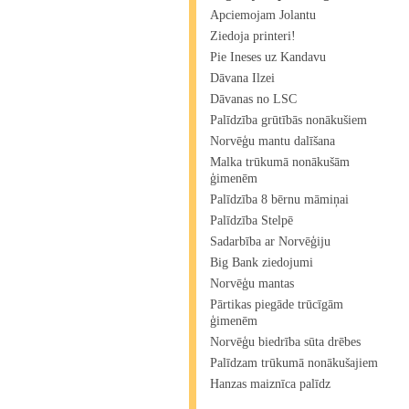
Apciemojam Jolantu
Ziedoja printeri!
Pie Ineses uz Kandavu
Dāvana Ilzei
Dāvanas no LSC
Palīdzība grūtībās nonākušiem
Norvēģu mantu dalīšana
Malka trūkumā nonākušām
ģimenēm
Palīdzība 8 bērnu māmiņai
Palīdzība Stelpē
Sadarbība ar Norvēģiju
Big Bank ziedojumi
Norvēģu mantas
Pārtikas piegāde trūcīgām
ģimenēm
Norvēģu biedrība sūta drēbes
Palīdzam trūkumā nonākušajiem
Hanzas maiznīca palīdz