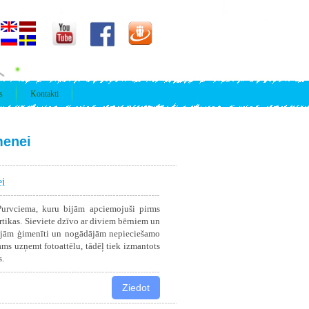
s
Kontakti
menei
i
urvciema, kuru bijām apciemojuši pirms
tikas. Sieviete dzīvo ar diviem bērniem un
emojām ģimenīti un nogādājām nepieciešamo
ams uzņemt fotoattēlu, tādēļ tiek izmantots
s.