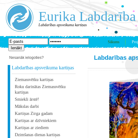
Eurika Labdarība
Labdarības apsveikuma kartiņas
Sākums
Proj
Labdarības ap
Nesanāk ielogoties?
Labdarības apsveikuma kartiņas
Ziemassvētku kartiņas
Roku darinātas Ziemassvētku
kartiņas
Smiekli ārstē!
Mākslas darbi
Kartiņas Zirga gadam
Kartiņas ar dzīvniekiem
Kartiņas ar ziediem
Dzimšanas dienas kartiņas