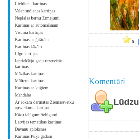
Lieldienu kartiņas
Valentīndienas kartiņas
Neplālas bērnu Zīmējumi
Kartiņas ar automašīnām
Visuma kartiņas
Kartiņas ar ģitārām
0
Kartiņas kāzām
Līgo kartiņas
Iepriekšējo gadu rezervētās
kartiņas
Mūzikas kartiņas
Komentāri
Mūlteņu kartiņas
Kartiņas ar kuģiem
Mandalas
Lūdzu 
Ar rokām darinātas Ziemassvētku
apsveikuma kartiņas
Kāzu ielūgumi/ielūgumi
Latvijas tematikas kartiņas
Dāvanu aploksnes
Kartiņas Pūķa gadam