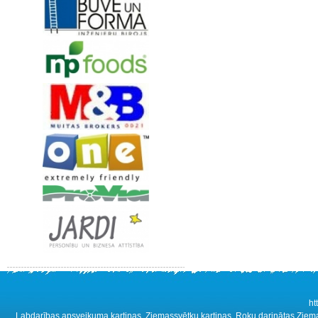
ht
Labdarības apsveikuma kartiņas, Ziemassvētku kartiņas, Roku darinātas Ziemass