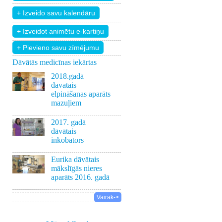
+ Pievieno savu zīmējumu
Dāvātās medicīnas iekārtas
2018.gadā
dāvātais
elpināšanas aparāts
mazuļiem
2017. gadā
dāvātais
inkobators
Eurika dāvātais
mākslīgās nieres
aparāts 2016. gadā
Vairāk->