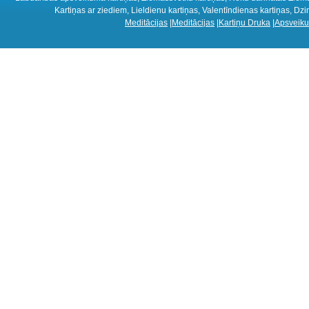
Kartiņas ar ziediem, Lieldienu kartiņas, Valentīndienas kartiņas, D
Meditācijas
|
Meditācijas
|
Kartiņu Druka
|
Apsveiku