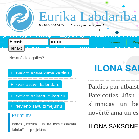
Eurika Labdarība
ILONA SAKSONE : Paldies par ziedojumu!
Sākums
Proj
Nesanāk ielogoties?
ILONA SAK
Paldies par atbals
Pateicoties Jūsu
slimnīcās un bē
+ Pievieno savu zīmējumu
novērtējama un esam
Par mums
Fonds „Eurika” un kā mēs uzsākām
ILONA SAKSONE z
labdarības projektus