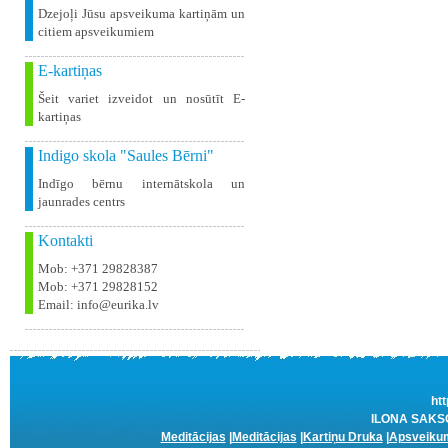
Dzejoļi Jūsu apsveikuma kartiņām un
citiem apsveikumiem
E-kartiņas
Šeit variet izveidot un nosūtīt E-
kartiņas
Indigo skola "Saules Bērni"
Indīgo bērnu internātskola un
jaunrades centrs
Kontakti
Mob: +371 29828387
Mob: +371 29828152
Email: info@eurika.lv
htt
ILONA SAKSON
Meditācijas
|
Meditācijas
|
Kartiņu Druka
|
Apsveikum