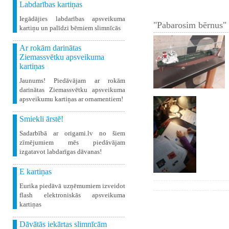
Labdarības kartiņas
Iegādājies labdarības apsveikuma
"Pabarosim bērnus" 
kartiņu un palīdzi bērniem slimnīcās
Ar rokām darinātas
Ziemassvētku apsveikuma
kartiņas
Jaunums! Piedāvājam ar rokām
darinātas Ziemassvētku apsveikuma
apsveikumu kartiņas ar ornamentiem!
Smiekli ārstē!
Sadarbībā ar origami.lv no šiem
zīmējumiem mēs piedāvājam
izgatavot labdarīgas dāvanas!
E kartiņas
Eurika piedāvā uzņēmumiem izveidot
flash elektroniskās apsveikuma
kartiņas
Dāvātās iekārtas slimnīcām