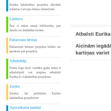
Eurika labdarības projektu dāvātās
iekārtas Latvijas bērnu slimnīcām
Lasītava
Šeit ir mūsu mazā biblioteka, par
daudz un dažādām lietām
Atbalsti Eurika
Pabarosim bērnus
Aicinām iegādā
Pabarosim bērnus projekta bildes un
apraksts par projektu
kartiņas variet 
Atbalstītāji
Firmu logo kuri vairāku gadu laikā ir
atbalstījuši vai turpina atbalstīt
Eurika.lv Labdarības projektus.
Ziedot
Ziedot, lai palīdzētu Eurika
labdarības projektiem
Apsveikuma pantiņi