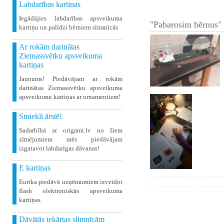
Labdarības kartiņas
Iegādājies labdarības apsveikuma
"Pabarosim bērnus" 
kartiņu un palīdzi bērniem slimnīcās
Ar rokām darinātas
Ziemassvētku apsveikuma
kartiņas
Jaunums! Piedāvājam ar rokām
darinātas Ziemassvētku apsveikuma
apsveikumu kartiņas ar ornamentiem!
Smiekli ārstē!
Sadarbībā ar origami.lv no šiem
zīmējumiem mēs piedāvājam
izgatavot labdarīgas dāvanas!
E kartiņas
Eurika piedāvā uzņēmumiem izveidot
flash elektroniskās apsveikuma
kartiņas
Dāvātās iekārtas slimnīcām