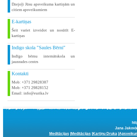
Dzejoļi Jūsu apsveikuma kartiņām un
citiem apsveikumiem
E-kartiņas
Šeit variet izveidot un nosūtīt E-
kartiņas
Indigo skola "Saules Bērni"
Indīgo bērnu internātskola un
jaunrades centrs
Kontakti
Mob: +371 29828387
Mob: +371 29828152
Email: info@eurika.lv
htt
Jana Jakovļe
Meditācijas
|
Meditācijas
|
Kartiņu Druka
|
Apsveikum