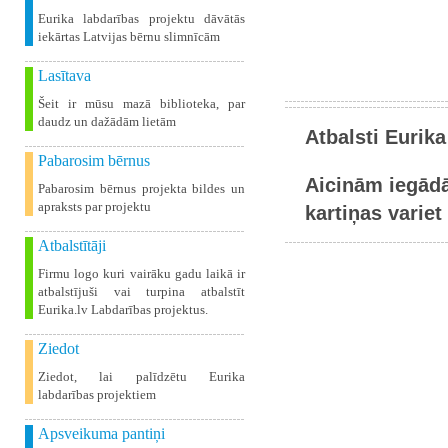
Eurika labdarības projektu dāvātās
iekārtas Latvijas bērnu slimnīcām
Lasītava
Šeit ir mūsu mazā biblioteka, par
daudz un dažādām lietām
Atbalsti Eurika
Pabarosim bērnus
Aicinām iegādā
Pabarosim bērnus projekta bildes un
apraksts par projektu
kartiņas variet 
Atbalstītāji
Firmu logo kuri vairāku gadu laikā ir
atbalstījuši vai turpina atbalstīt
Eurika.lv Labdarības projektus.
Ziedot
Ziedot, lai palīdzētu Eurika
labdarības projektiem
Apsveikuma pantiņi