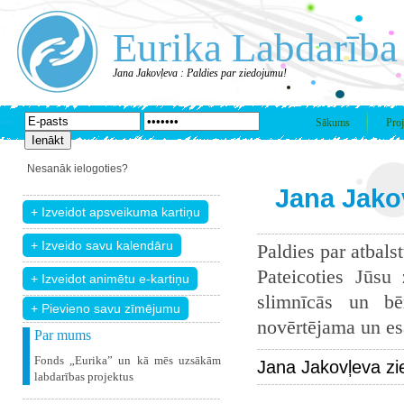
Eurika Labdarība
Jana Jakovļeva : Paldies par ziedojumu!
Sākums
Proj
Nesanāk ielogoties?
Jana Jakov
Paldies par atbals
Pateicoties Jūsu
slimnīcās un bē
+ Pievieno savu zīmējumu
novērtējama un esam
Par mums
Fonds „Eurika” un kā mēs uzsākām
Jana Jakovļeva zi
labdarības projektus