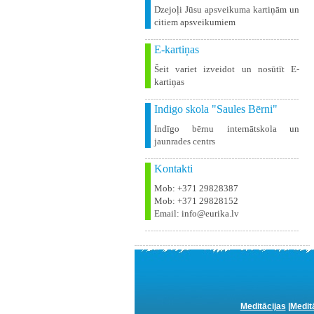
Dzejoļi Jūsu apsveikuma kartiņām un
citiem apsveikumiem
E-kartiņas
Šeit variet izveidot un nosūtīt E-
kartiņas
Indigo skola "Saules Bērni"
Indīgo bērnu internātskola un
jaunrades centrs
Kontakti
Mob: +371 29828387
Mob: +371 29828152
Email: info@eurika.lv
Meditācijas
|
Medit