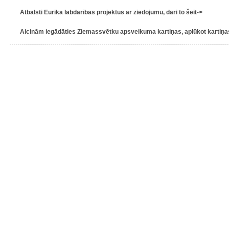
Atbalsti Eurika labdarības projektus ar ziedojumu, dari to šeit->
Aicinām iegādāties Ziemassvētku apsveikuma kartiņas, aplūkot kartiņas 