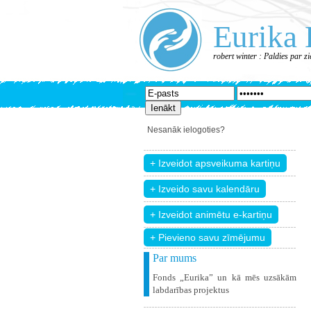
Eurika 
robert winter : Paldies par z
Nesanāk ielogoties?
+ Pievieno savu zīmējumu
Par mums
Fonds „Eurika” un kā mēs uzsākām
labdarības projektus