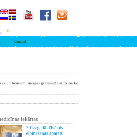
s
Kontakti
īcās un bērniem trūcīgās ģimenēs! Palīdzība ko
edicīnas iekārtas
2018.gadā dāvātais
elpināšanas aparāts