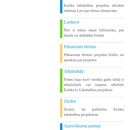
Eurika labdarības projektu dāvātās
iekārtas Latvijas bērnu slimnīcām
Lasītava
Šeit ir mūsu mazā biblioteka, par
daudz un dažādām lietām
Pabarosim bērnus
Pabarosim bērnus projekta bildes un
apraksts par projektu
Atbalstītāji
Firmu logo kuri vairāku gadu laikā ir
atbalstījuši vai turpina atbalstīt
Eurika.lv Labdarības projektus.
Ziedot
Ziedot, lai palīdzētu Eurika
labdarības projektiem
Apsveikuma pantiņi