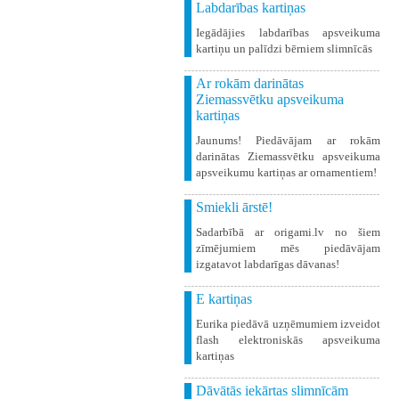
Labdarības kartiņas
Iegādājies labdarības apsveikuma
kartiņu un palīdzi bērniem slimnīcās
Ar rokām darinātas
Ziemassvētku apsveikuma
kartiņas
Jaunums! Piedāvājam ar rokām
darinātas Ziemassvētku apsveikuma
apsveikumu kartiņas ar ornamentiem!
Smiekli ārstē!
Sadarbībā ar origami.lv no šiem
zīmējumiem mēs piedāvājam
izgatavot labdarīgas dāvanas!
E kartiņas
Eurika piedāvā uzņēmumiem izveidot
flash elektroniskās apsveikuma
kartiņas
Dāvātās iekārtas slimnīcām