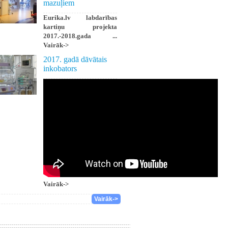
mazuļiem
Eurika.lv labdarības
kartiņu projekta
2017.-2018.gada ...
Vairāk->
2017. gadā dāvātais
inkobators
Vairāk->
Vairāk->