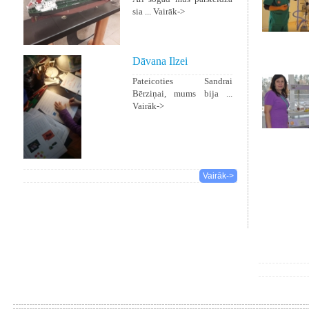
sia ...
Vairāk->
Dāvana Ilzei
Pateicoties Sandrai
Bērziņai, mums bija ...
Vairāk->
Vairāk->