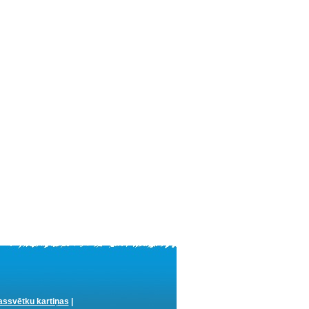
ssvētku kartiņas
|