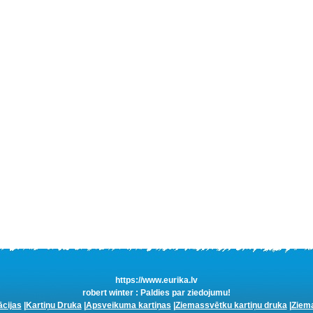
https://www.eurika.lv
robert winter : Paldies par ziedojumu!
ācijas
|
Kartiņu Druka
|
Apsveikuma kartiņas
|
Ziemassvētku kartiņu druka
|
Ziema