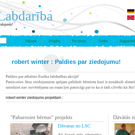
Labdarība
iedojumu!
Sākums
Projekti
Par mums
Ziedot
Reģistrētie
robert winter : Paldies par ziedojumu!
Paldies par atbalstu Eurika labdarības akcijā!
Pateicoties Jūsu ziedojumiem spējam palīdzēt bērniem kuri ir nonākuši slimn
sniedziet nav novērtējama un esam ļoti pateicīgi par to ka ir tādi cilvēki kā Jūs!
robert winter ziedojums projektam :
"Pabarosim bērnus" projekts
Dāvātās m
Dāvanas no LSC
Arī šogad mūs pārsteidza