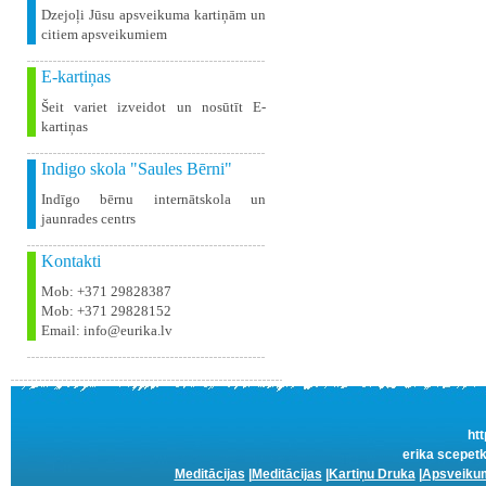
Dzejoļi Jūsu apsveikuma kartiņām un
citiem apsveikumiem
E-kartiņas
Šeit variet izveidot un nosūtīt E-
kartiņas
Indigo skola "Saules Bērni"
Indīgo bērnu internātskola un
jaunrades centrs
Kontakti
Mob: +371 29828387
Mob: +371 29828152
Email: info@eurika.lv
htt
erika scepetk
Meditācijas
|
Meditācijas
|
Kartiņu Druka
|
Apsveikum