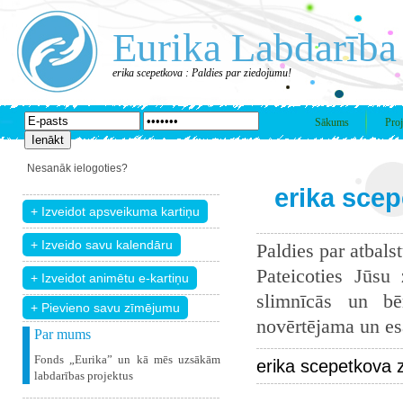
Eurika Labdarība
erika scepetkova : Paldies par ziedojumu!
Sākums
Proj
Nesanāk ielogoties?
erika scep
Paldies par atbals
Pateicoties Jūsu
slimnīcās un bē
+ Pievieno savu zīmējumu
novērtējama un esam
Par mums
Fonds „Eurika” un kā mēs uzsākām
erika scepetkova 
labdarības projektus