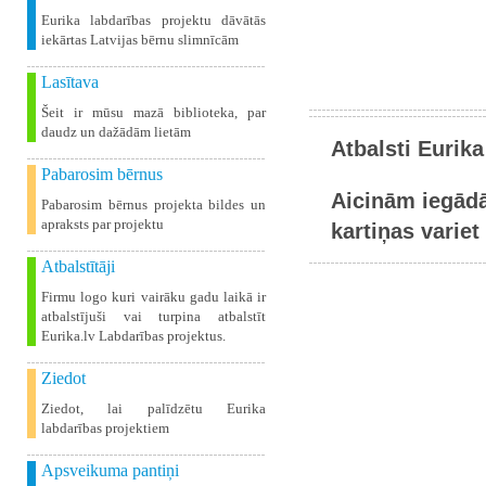
Eurika labdarības projektu dāvātās
iekārtas Latvijas bērnu slimnīcām
Lasītava
Šeit ir mūsu mazā biblioteka, par
daudz un dažādām lietām
Atbalsti Eurika
Pabarosim bērnus
Aicinām iegādā
Pabarosim bērnus projekta bildes un
apraksts par projektu
kartiņas variet 
Atbalstītāji
Firmu logo kuri vairāku gadu laikā ir
atbalstījuši vai turpina atbalstīt
Eurika.lv Labdarības projektus.
Ziedot
Ziedot, lai palīdzētu Eurika
labdarības projektiem
Apsveikuma pantiņi