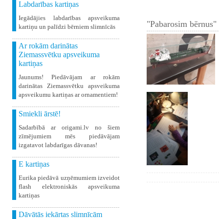
Labdarības kartiņas
Iegādājies labdarības apsveikuma
"Pabarosim bērnus" 
kartiņu un palīdzi bērniem slimnīcās
Ar rokām darinātas
Ziemassvētku apsveikuma
kartiņas
Jaunums! Piedāvājam ar rokām
darinātas Ziemassvētku apsveikuma
apsveikumu kartiņas ar ornamentiem!
Smiekli ārstē!
Sadarbībā ar origami.lv no šiem
zīmējumiem mēs piedāvājam
izgatavot labdarīgas dāvanas!
E kartiņas
Eurika piedāvā uzņēmumiem izveidot
flash elektroniskās apsveikuma
kartiņas
Dāvātās iekārtas slimnīcām