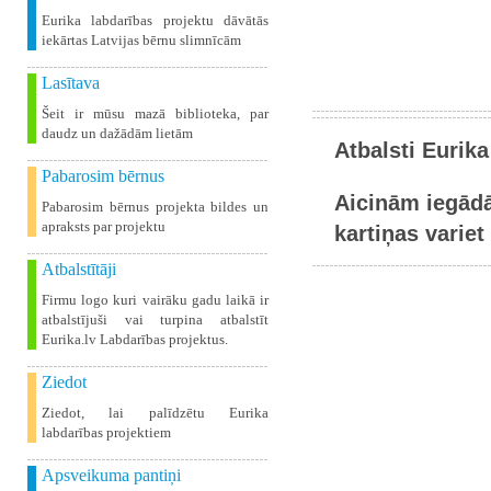
Eurika labdarības projektu dāvātās
iekārtas Latvijas bērnu slimnīcām
Lasītava
Šeit ir mūsu mazā biblioteka, par
daudz un dažādām lietām
Atbalsti Eurika
Pabarosim bērnus
Aicinām iegādā
Pabarosim bērnus projekta bildes un
apraksts par projektu
kartiņas variet 
Atbalstītāji
Firmu logo kuri vairāku gadu laikā ir
atbalstījuši vai turpina atbalstīt
Eurika.lv Labdarības projektus.
Ziedot
Ziedot, lai palīdzētu Eurika
labdarības projektiem
Apsveikuma pantiņi