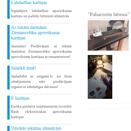
Labdarības kartiņas
Iegādājies labdarības apsveikuma
"Pabarosim bērnus" 
kartiņu un palīdzi bērniem slimnīcās
Ar rokām darinātas
Ziemassvētku apsveikuma
kartiņas
Jaunums! Piedāvājam ar rokām
darinātas Ziemassvētku apsveikuma
apsveikumu kartiņas ar ornamentiem!
Smiekli ārstē!
Sadarbībā ar origami.lv no šiem
zīmējumiem mēs piedāvājam
izgatavot labdarīgas dāvanas!
E kartiņas
Eurika piedāvā uzņēmumiem izveidot
flash elektroniskās apsveikuma
kartiņas
Dāvātās iekārtas slimnīcām