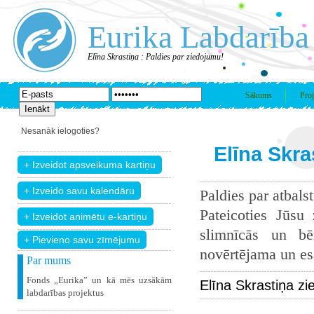
Eurika Labdarība
Elīna Skrastiņa : Paldies par ziedojumu!
Sākums
Proj
Nesanāk ielogoties?
Elīna Skra
Paldies par atbals
Pateicoties Jūsu
slimnīcās un bē
+ Pievieno savu zīmējumu
novērtējama un esam
Par mums
Fonds „Eurika” un kā mēs uzsākām
Elīna Skrastiņa zi
labdarības projektus