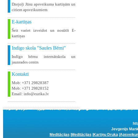
Dzejoļi Jūsu apsveikuma kartiņām un
citiem apsveikumiem
E-kartiņas
Šeit variet izveidot un nosūtīt E-
kartiņas
Indigo skola "Saules Bērni"
Indīgo bērnu internātskola un
jaunrades centrs
Kontakti
Mob: +371 29828387
Mob: +371 29828152
Email: info@eurika.lv
htt
Jevgenijs Mank
Meditācijas
|
Meditācijas
|
Kartiņu Druka
|
Apsveikum