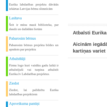
Eurika labdarības projektu dāvātās
iekārtas Latvijas bērnu slimnīcām
Lasītava
Šeit ir mūsu mazā biblioteka, par
daudz un dažādām lietām
Atbalsti Eurika
Pabarosim bērnus
Aicinām iegādā
Pabarosim bērnus projekta bildes un
apraksts par projektu
kartiņas variet 
Atbalstītāji
Firmu logo kuri vairāku gadu laikā ir
atbalstījuši vai turpina atbalstīt
Eurika.lv Labdarības projektus.
Ziedot
Ziedot, lai palīdzētu Eurika
labdarības projektiem
Apsveikuma pantiņi