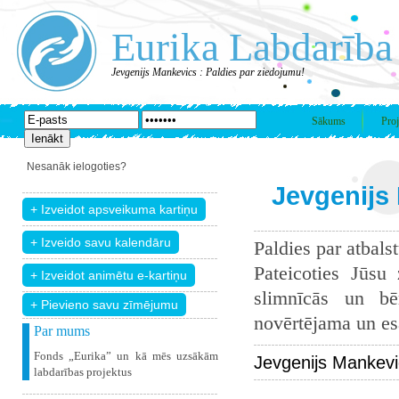
Eurika Labdarība
Jevgenijs Mankevics : Paldies par ziedojumu!
Sākums
Proj
Nesanāk ielogoties?
Jevgenijs 
Paldies par atbals
Pateicoties Jūsu
slimnīcās un bē
+ Pievieno savu zīmējumu
novērtējama un esam
Par mums
Fonds „Eurika” un kā mēs uzsākām
Jevgenijs Mankevi
labdarības projektus