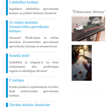
Labdarības kartiņas
Iegādājies labdarības apsveikuma
"Pabarosim bērnus" 
kartiņu un palīdzi bērniem slimnīcās
Ar rokām darinātas
Ziemassvētku apsveikuma
kartiņas
Jaunums! Piedāvājam ar rokām
darinātas Ziemassvētku apsveikuma
apsveikumu kartiņas ar ornamentiem!
Smiekli ārstē!
Sadarbībā ar origami.lv no šiem
zīmējumiem mēs piedāvājam
izgatavot labdarīgas dāvanas!
E kartiņas
Eurika piedāvā uzņēmumiem izveidot
flash elektroniskās apsveikuma
kartiņas
Dāvātās iekārtas slimnīcām