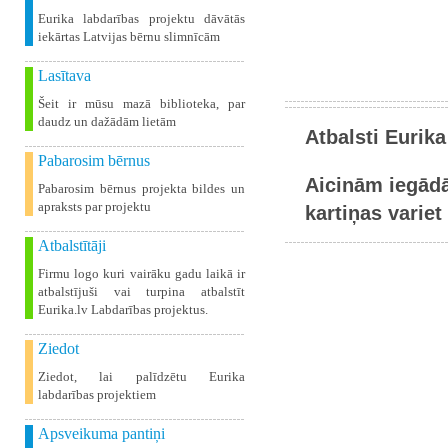
Eurika labdarības projektu dāvātās
iekārtas Latvijas bērnu slimnīcām
Lasītava
Šeit ir mūsu mazā biblioteka, par
daudz un dažādām lietām
Atbalsti Eurika
Pabarosim bērnus
Aicinām iegādā
Pabarosim bērnus projekta bildes un
apraksts par projektu
kartiņas variet 
Atbalstītāji
Firmu logo kuri vairāku gadu laikā ir
atbalstījuši vai turpina atbalstīt
Eurika.lv Labdarības projektus.
Ziedot
Ziedot, lai palīdzētu Eurika
labdarības projektiem
Apsveikuma pantiņi