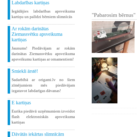
Labdarības kartiņas
Iegādājies labdarības apsveikuma
"Pabarosim bērnus" 
kartiņu un palīdzi bērniem slimnīcās
Ar rokām darinātas
Ziemassvētku apsveikuma
kartiņas
Jaunums! Piedāvājam ar rokām
darinātas Ziemassvētku apsveikuma
apsveikumu kartiņas ar ornamentiem!
Smiekli ārstē!
Sadarbībā ar origami.lv no šiem
zīmējumiem mēs piedāvājam
izgatavot labdarīgas dāvanas!
E kartiņas
Eurika piedāvā uzņēmumiem izveidot
flash elektroniskās apsveikuma
kartiņas
Dāvātās iekārtas slimnīcām