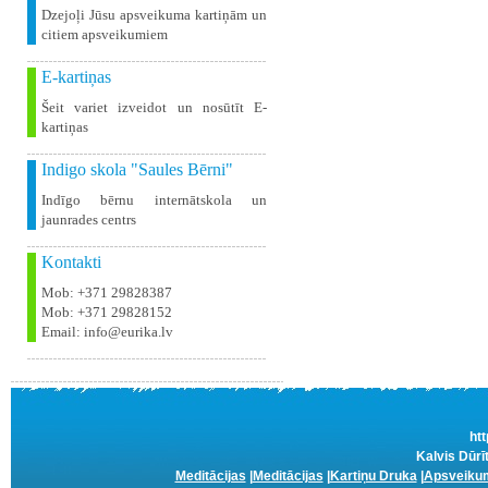
Dzejoļi Jūsu apsveikuma kartiņām un
citiem apsveikumiem
E-kartiņas
Šeit variet izveidot un nosūtīt E-
kartiņas
Indigo skola "Saules Bērni"
Indīgo bērnu internātskola un
jaunrades centrs
Kontakti
Mob: +371 29828387
Mob: +371 29828152
Email: info@eurika.lv
htt
Kalvis Dūrī
Meditācijas
|
Meditācijas
|
Kartiņu Druka
|
Apsveikum