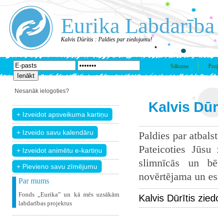
Eurika Labdarība
Kalvis Dūrītis : Paldies par ziedojumu!
Sākums
Proj
Nesanāk ielogoties?
Kalvis Dūr
Paldies par atbals
Pateicoties Jūsu
slimnīcās un bē
+ Pievieno savu zīmējumu
novērtējama un esam
Par mums
Fonds „Eurika” un kā mēs uzsākām
Kalvis Dūrītis zie
labdarības projektus