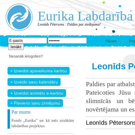
Eurika Labdarība
Leonīds Pētersons : Paldies par ziedojumu!
Sākums
Proj
Nesanāk ielogoties?
Leonīds P
Paldies par atbals
Pateicoties Jūsu
slimnīcās un bē
+ Pievieno savu zīmējumu
novērtējama un esam
Par mums
Fonds „Eurika” un kā mēs uzsākām
Leonīds Pētersons
labdarības projektus