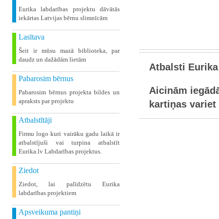
Eurika labdarības projektu dāvātās
iekārtas Latvijas bērnu slimnīcām
Lasītava
Šeit ir mūsu mazā biblioteka, par
daudz un dažādām lietām
Atbalsti Eurika
Pabarosim bērnus
Aicinām iegādā
Pabarosim bērnus projekta bildes un
apraksts par projektu
kartiņas variet 
Atbalstītāji
Firmu logo kuri vairāku gadu laikā ir
atbalstījuši vai turpina atbalstīt
Eurika.lv Labdarības projektus.
Ziedot
Ziedot, lai palīdzētu Eurika
labdarības projektiem
Apsveikuma pantiņi