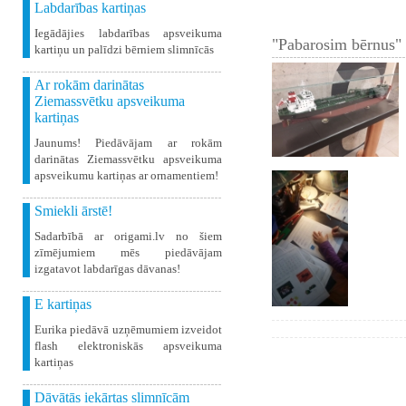
Labdarības kartiņas
Iegādājies labdarības apsveikuma
"Pabarosim bērnus" 
kartiņu un palīdzi bērniem slimnīcās
Ar rokām darinātas
Ziemassvētku apsveikuma
kartiņas
Jaunums! Piedāvājam ar rokām
darinātas Ziemassvētku apsveikuma
apsveikumu kartiņas ar ornamentiem!
Smiekli ārstē!
Sadarbībā ar origami.lv no šiem
zīmējumiem mēs piedāvājam
izgatavot labdarīgas dāvanas!
E kartiņas
Eurika piedāvā uzņēmumiem izveidot
flash elektroniskās apsveikuma
kartiņas
Dāvātās iekārtas slimnīcām