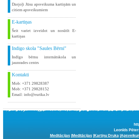
Dzejoļi Jūsu apsveikuma kartiņām un
citiem apsveikumiem
E-kartiņas
Šeit variet izveidot un nosūtīt E-
kartiņas
Indigo skola "Saules Bērni"
Indīgo bērnu internātskola un
jaunrades centrs
Kontakti
Mob: +371 29828387
Mob: +371 29828152
Email: info@eurika.lv
htt
Leonīds Pēter
Meditācijas
|
Meditācijas
|
Kartiņu Druka
|
Apsveikum