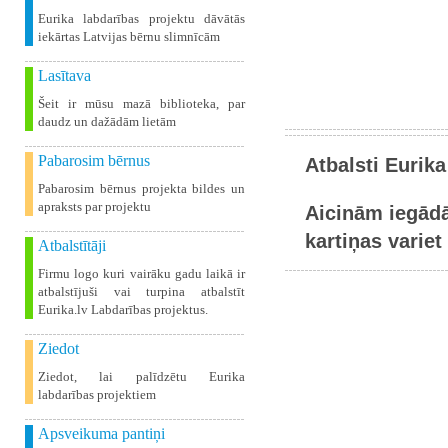
Eurika labdarības projektu dāvātās
iekārtas Latvijas bērnu slimnīcām
Lasītava
Šeit ir mūsu mazā biblioteka, par
daudz un dažādām lietām
Pabarosim bērnus
Atbalsti Eurika
Pabarosim bērnus projekta bildes un
apraksts par projektu
Aicinām iegādā
kartiņas variet 
Atbalstītāji
Firmu logo kuri vairāku gadu laikā ir
atbalstījuši vai turpina atbalstīt
Eurika.lv Labdarības projektus.
Ziedot
Ziedot, lai palīdzētu Eurika
labdarības projektiem
Apsveikuma pantiņi