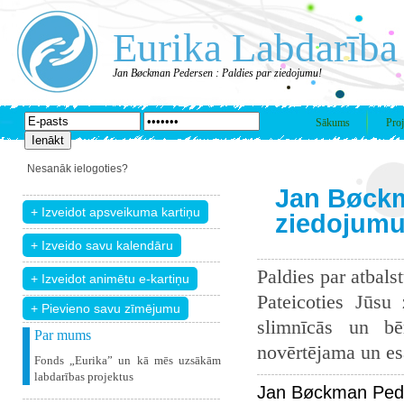
Eurika Labdarība
Jan Bøckman Pedersen : Paldies par ziedojumu!
Sākums
Proj
Nesanāk ielogoties?
Jan Bøckm
ziedojumu
Paldies par atbals
Pateicoties Jūsu
+ Pievieno savu zīmējumu
slimnīcās un bē
Par mums
novērtējama un esam
Fonds „Eurika” un kā mēs uzsākām
labdarības projektus
Jan Bøckman Pede