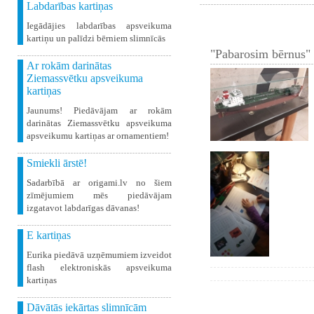
Labdarības kartiņas
Iegādājies labdarības apsveikuma
kartiņu un palīdzi bērniem slimnīcās
"Pabarosim bērnus" 
Ar rokām darinātas
Ziemassvētku apsveikuma
kartiņas
Jaunums! Piedāvājam ar rokām
darinātas Ziemassvētku apsveikuma
apsveikumu kartiņas ar ornamentiem!
Smiekli ārstē!
Sadarbībā ar origami.lv no šiem
zīmējumiem mēs piedāvājam
izgatavot labdarīgas dāvanas!
E kartiņas
Eurika piedāvā uzņēmumiem izveidot
flash elektroniskās apsveikuma
kartiņas
Dāvātās iekārtas slimnīcām