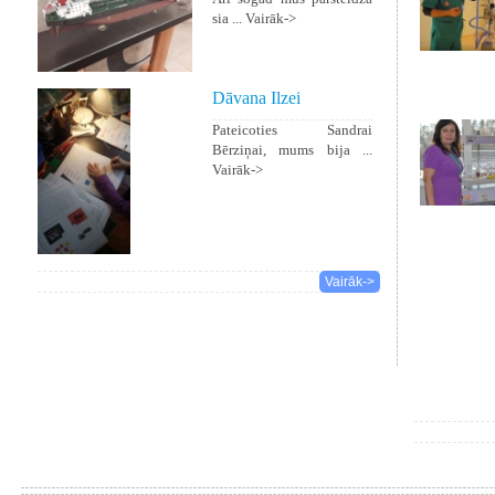
sia ...
Vairāk->
Dāvana Ilzei
Pateicoties Sandrai
Bērziņai, mums bija ...
Vairāk->
Vairāk->