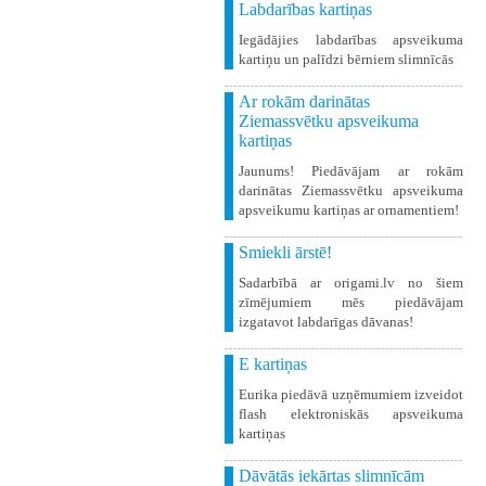
Labdarības kartiņas
Iegādājies labdarības apsveikuma
kartiņu un palīdzi bērniem slimnīcās
Ar rokām darinātas
Ziemassvētku apsveikuma
kartiņas
Jaunums! Piedāvājam ar rokām
darinātas Ziemassvētku apsveikuma
apsveikumu kartiņas ar ornamentiem!
Smiekli ārstē!
Sadarbībā ar origami.lv no šiem
zīmējumiem mēs piedāvājam
izgatavot labdarīgas dāvanas!
E kartiņas
Eurika piedāvā uzņēmumiem izveidot
flash elektroniskās apsveikuma
kartiņas
Dāvātās iekārtas slimnīcām