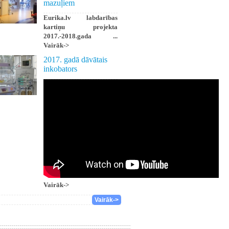
mazuļiem
Eurika.lv labdarības
kartiņu projekta
2017.-2018.gada ...
Vairāk->
2017. gadā dāvātais
inkobators
Vairāk->
Vairāk->