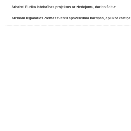
Atbalsti Eurika labdarības projektus ar ziedojumu, dari to šeit->
Aicinām iegādāties Ziemassvētku apsveikuma kartiņas, aplūkot kartiņas 