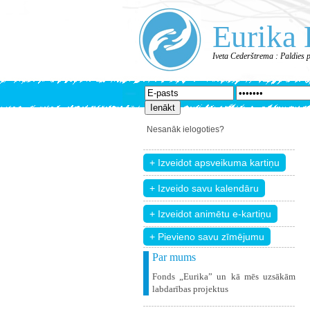
Eurika 
Iveta Cederštrema : Paldies 
Nesanāk ielogoties?
+ Pievieno savu zīmējumu
Par mums
Fonds „Eurika” un kā mēs uzsākām
labdarības projektus