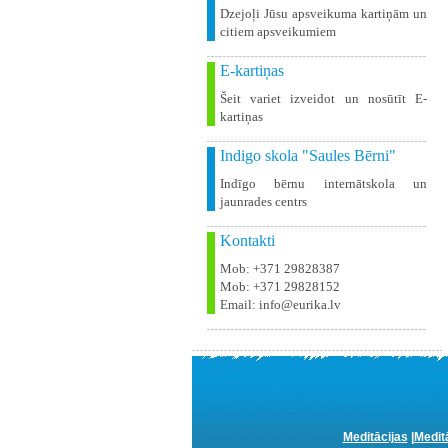
Dzejoļi Jūsu apsveikuma kartiņām un
citiem apsveikumiem
E-kartiņas
Šeit variet izveidot un nosūtīt E-
kartiņas
Indigo skola "Saules Bērni"
Indīgo bērnu internātskola un
jaunrades centrs
Kontakti
Mob: +371 29828387
Mob: +371 29828152
Email: info@eurika.lv
Meditācijas
|
Medit