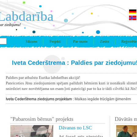
Labdarība
par ziedojumu!
Sākums
Projekti
Par mums
Ziedot
Reģistrētie
Iveta Cederštrema : Paldies par ziedojumu
Paldies par atbalstu Eurika labdarības akcijā!
Pateicoties Jūsu ziedojumiem spējam palīdzēt bērniem kuri ir nonākuši slimn
sniedziet nav novērtējama un esam ļoti pateicīgi par to ka ir tādi cilvēki kā Jūs!
Iveta Cederštrema ziedojums projektam :
Malkas iegāde trūcīgām ģimenēm
"Pabarosim bērnus" projekts
Dāvātās m
Dāvanas no LSC
Arī šogad mūs pārsteidza