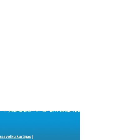
ssvētku kartiņas
|