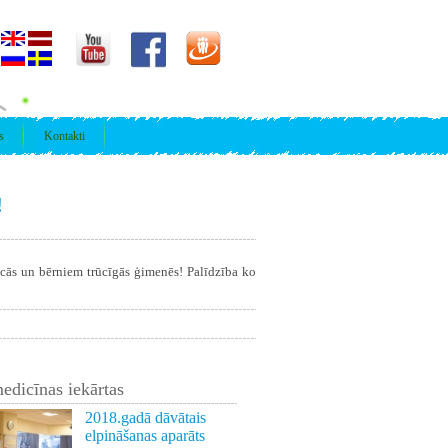
s
Kontakti
!
īcās un bērniem trūcīgās ģimenēs! Palīdzība ko
edicīnas iekārtas
2018.gadā dāvātais
elpināšanas aparāts