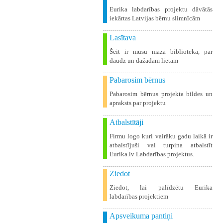
Eurika labdarības projektu dāvātās
iekārtas Latvijas bērnu slimnīcām
Lasītava
Šeit ir mūsu mazā biblioteka, par
daudz un dažādām lietām
Pabarosim bērnus
Pabarosim bērnus projekta bildes un
apraksts par projektu
Atbalstītāji
Firmu logo kuri vairāku gadu laikā ir
atbalstījuši vai turpina atbalstīt
Eurika.lv Labdarības projektus.
Ziedot
Ziedot, lai palīdzētu Eurika
labdarības projektiem
Apsveikuma pantiņi