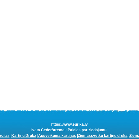
https://www.eurika.lv
Iveta Cederštrema : Paldies par ziedojumu!
ācijas
|
Kartiņu Druka
|
Apsveikuma kartiņas
|
Ziemassvētku kartiņu druka
|
Ziema