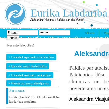
Eurika Labdarība
Aleksandra Vlasjuka : Paldies par ziedojumu!
Sākums
Proj
Nesanāk ielogoties?
Aleksandra
Paldies par atbals
Pateicoties Jūsu
slimnīcās un bē
+ Pievieno savu zīmējumu
novērtējama un esam
Par mums
Fonds „Eurika” un kā mēs uzsākām
Aleksandra Vlasju
labdarības projektus