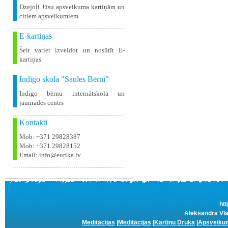
Dzejoļi Jūsu apsveikuma kartiņām un
citiem apsveikumiem
E-kartiņas
Šeit variet izveidot un nosūtīt E-
kartiņas
Indigo skola "Saules Bērni"
Indīgo bērnu internātskola un
jaunrades centrs
Kontakti
Mob: +371 29828387
Mob: +371 29828152
Email: info@eurika.lv
htt
Aleksandra Vla
Meditācijas
|
Meditācijas
|
Kartiņu Druka
|
Apsveikum