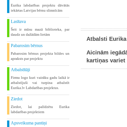
Eurika labdarības projektu dāvātās
iekārtas Latvijas bērnu slimnīcām
Lasītava
Šeit ir mūsu mazā biblioteka, par
daudz un dažādām lietām
Atbalsti Eurika
Pabarosim bērnus
Aicinām iegādā
Pabarosim bērnus projekta bildes un
apraksts par projektu
kartiņas variet 
Atbalstītāji
Firmu logo kuri vairāku gadu laikā ir
atbalstījuši vai turpina atbalstīt
Eurika.lv Labdarības projektus.
Ziedot
Ziedot, lai palīdzētu Eurika
labdarības projektiem
Apsveikuma pantiņi