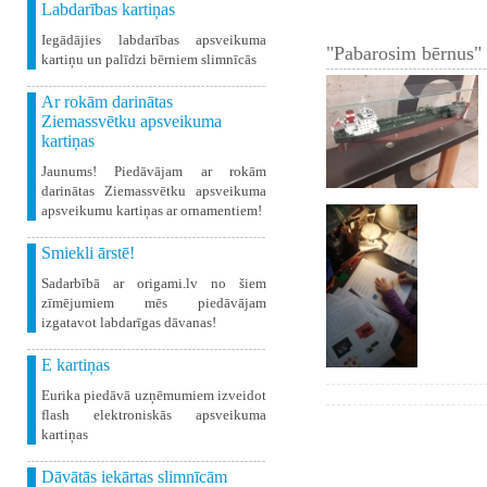
Labdarības kartiņas
Iegādājies labdarības apsveikuma
"Pabarosim bērnus" 
kartiņu un palīdzi bērniem slimnīcās
Ar rokām darinātas
Ziemassvētku apsveikuma
kartiņas
Jaunums! Piedāvājam ar rokām
darinātas Ziemassvētku apsveikuma
apsveikumu kartiņas ar ornamentiem!
Smiekli ārstē!
Sadarbībā ar origami.lv no šiem
zīmējumiem mēs piedāvājam
izgatavot labdarīgas dāvanas!
E kartiņas
Eurika piedāvā uzņēmumiem izveidot
flash elektroniskās apsveikuma
kartiņas
Dāvātās iekārtas slimnīcām