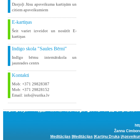
Dzejoļi Jūsu apsveikuma kartiņām un
citiem apsveikumiem
E-kartiņas
Šeit variet izveidot un nosūtīt E-
kartiņas
Indigo skola "Saules Bērni"
Indīgo bērnu internātskola un
jaunrades centrs
Kontakti
Mob: +371 29828387
Mob: +371 29828152
Email: info@eurika.lv
htt
Žanna Cimbore
Meditācijas
|
Meditācijas
|
Kartiņu Druka
|
Apsveikum