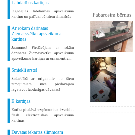
Labdarības kartiņas
Iegādājies labdarības apsveikuma
"Pabarosim bērnus" 
kartiņu un palīdzi bērniem slimnīcās
Ar rokām darinātas
Ziemassvētku apsveikuma
kartiņas
Jaunums! Piedāvājam ar rokām
darinātas Ziemassvētku apsveikuma
apsveikumu kartiņas ar ornamentiem!
Smiekli ārstē!
Sadarbībā ar origami.lv no šiem
zīmējumiem mēs piedāvājam
izgatavot labdarīgas dāvanas!
E kartiņas
Eurika piedāvā uzņēmumiem izveidot
flash elektroniskās apsveikuma
kartiņas
Dāvātās iekārtas slimnīcām