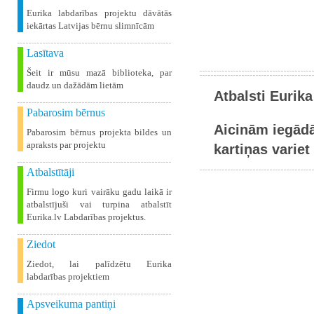
Eurika labdarības projektu dāvātās
iekārtas Latvijas bērnu slimnīcām
Lasītava
Šeit ir mūsu mazā biblioteka, par
daudz un dažādām lietām
Atbalsti Eurika
Pabarosim bērnus
Aicinām iegādā
Pabarosim bērnus projekta bildes un
apraksts par projektu
kartiņas variet 
Atbalstītāji
Firmu logo kuri vairāku gadu laikā ir
atbalstījuši vai turpina atbalstīt
Eurika.lv Labdarības projektus.
Ziedot
Ziedot, lai palīdzētu Eurika
labdarības projektiem
Apsveikuma pantiņi