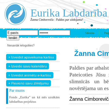
Eurika Labdarība
Žanna Cimboreviča : Paldies par ziedojumu!
Sākums
Proj
Nesanāk ielogoties?
Žanna Cim
Paldies par atbals
Pateicoties Jūsu
slimnīcās un bē
+ Pievieno savu zīmējumu
novērtējama un esam
Par mums
Fonds „Eurika” un kā mēs uzsākām
Žanna Cimboreviča
labdarības projektus