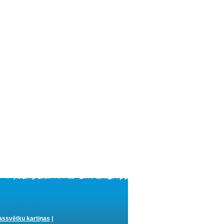
ssvētku kartiņas
|