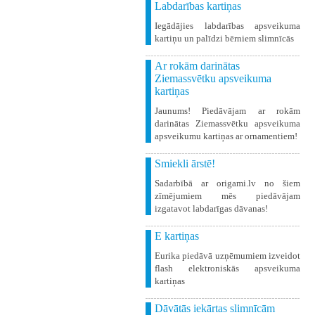
Labdarības kartiņas
Iegādājies labdarības apsveikuma
kartiņu un palīdzi bērniem slimnīcās
Ar rokām darinātas
Ziemassvētku apsveikuma
kartiņas
Jaunums! Piedāvājam ar rokām
darinātas Ziemassvētku apsveikuma
apsveikumu kartiņas ar ornamentiem!
Smiekli ārstē!
Sadarbībā ar origami.lv no šiem
zīmējumiem mēs piedāvājam
izgatavot labdarīgas dāvanas!
E kartiņas
Eurika piedāvā uzņēmumiem izveidot
flash elektroniskās apsveikuma
kartiņas
Dāvātās iekārtas slimnīcām