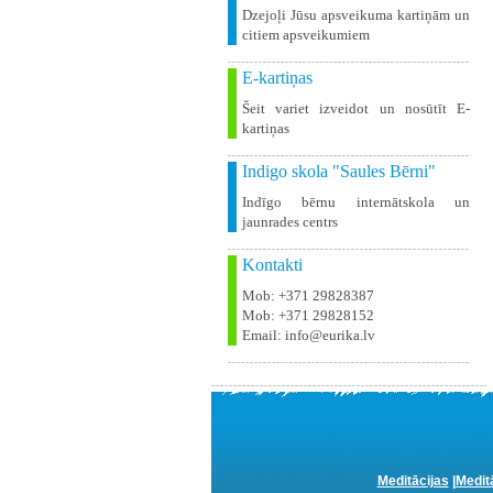
Dzejoļi Jūsu apsveikuma kartiņām un
citiem apsveikumiem
E-kartiņas
Šeit variet izveidot un nosūtīt E-
kartiņas
Indigo skola "Saules Bērni"
Indīgo bērnu internātskola un
jaunrades centrs
Kontakti
Mob: +371 29828387
Mob: +371 29828152
Email: info@eurika.lv
Meditācijas
|
Medit