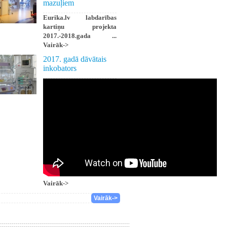
mazuļiem
Eurika.lv labdarības
kartiņu projekta
2017.-2018.gada ...
Vairāk->
2017. gadā dāvātais
inkobators
Vairāk->
Vairāk->