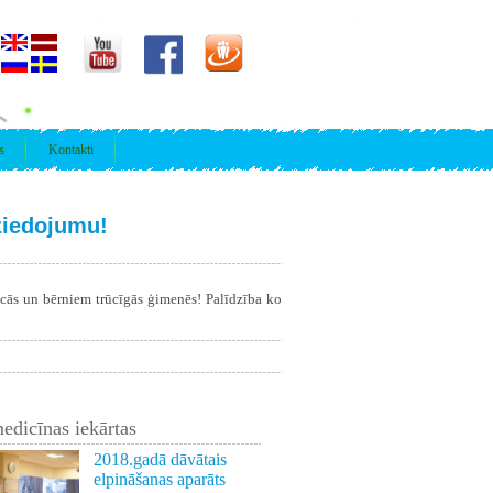
s
Kontakti
ziedojumu!
īcās un bērniem trūcīgās ģimenēs! Palīdzība ko
edicīnas iekārtas
2018.gadā dāvātais
elpināšanas aparāts