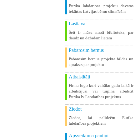
Eurika labdarības projektu dāvātās
iekārtas Latvijas bērnu slimnīcām
Lasītava
Šeit ir mūsu mazā biblioteka, par
daudz un dažādām lietām
Pabarosim bērnus
Pabarosim bērnus projekta bildes un
apraksts par projektu
Atbalstītāji
Firmu logo kuri vairāku gadu laikā ir
atbalstījuši vai turpina atbalstīt
Eurika.lv Labdarības projektus.
Ziedot
Ziedot, lai palīdzētu Eurika
labdarības projektiem
Apsveikuma pantiņi