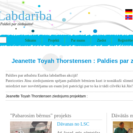
Labdarība
 Paldies par ziedojumu!
Sākums
Projekti
Par mums
Ziedot
Reģistrētie
Jeanette Toyah Thorstensen : Paldies par 
Paldies par atbalstu Eurika labdarības akcijā!
Pateicoties Jūsu ziedojumiem spējam palīdzēt bērniem kuri ir nonākuši slimn
sniedziet nav novērtējama un esam ļoti pateicīgi par to ka ir tādi cilvēki kā Jūs!
Jeanette Toyah Thorstensen ziedojums projektam :
"Pabarosim bērnus" projekts
Dāvātās m
Dāvanas no LSC
Arī šogad mūs pārsteidza