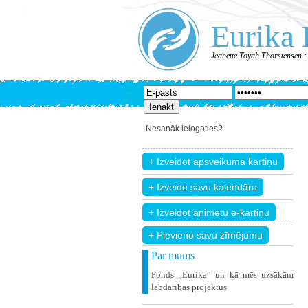
Eurika 
Jeanette Toyah Thorstensen :
Nesanāk ielogoties?
+ Pievieno savu zīmējumu
Par mums
Fonds „Eurika” un kā mēs uzsākām
labdarības projektus