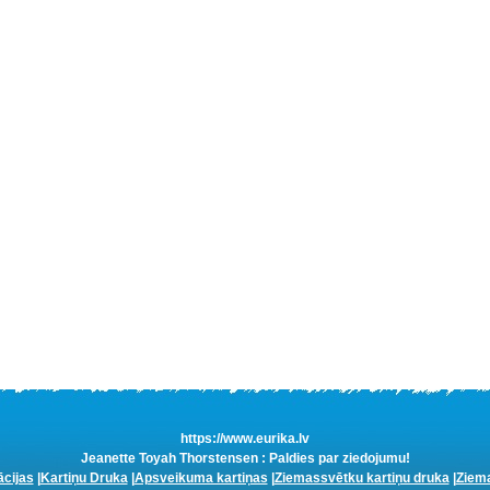
https://www.eurika.lv
Jeanette Toyah Thorstensen : Paldies par ziedojumu!
ācijas
|
Kartiņu Druka
|
Apsveikuma kartiņas
|
Ziemassvētku kartiņu druka
|
Ziema