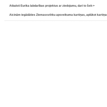
Atbalsti Eurika labdarības projektus ar ziedojumu, dari to šeit->
Aicinām iegādāties Ziemassvētku apsveikuma kartiņas, aplūkot kartiņas 