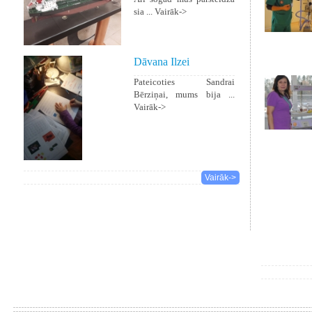
sia ...
Vairāk->
Dāvana Ilzei
Pateicoties Sandrai
Bērziņai, mums bija ...
Vairāk->
Vairāk->