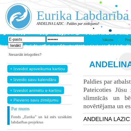
Eurika Labdarība
ANDELINA LAZIC : Paldies par ziedojumu!
Sākums
Proj
Nesanāk ielogoties?
ANDELINA 
Paldies par atbals
Pateicoties Jūsu
slimnīcās un bē
+ Pievieno savu zīmējumu
novērtējama un esam
Par mums
Fonds „Eurika” un kā mēs uzsākām
ANDELINA LAZIC z
labdarības projektus