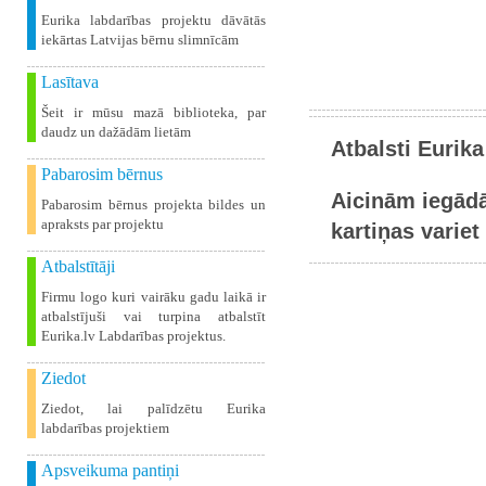
Eurika labdarības projektu dāvātās
iekārtas Latvijas bērnu slimnīcām
Lasītava
Šeit ir mūsu mazā biblioteka, par
daudz un dažādām lietām
Atbalsti Eurika
Pabarosim bērnus
Aicinām iegādā
Pabarosim bērnus projekta bildes un
apraksts par projektu
kartiņas variet 
Atbalstītāji
Firmu logo kuri vairāku gadu laikā ir
atbalstījuši vai turpina atbalstīt
Eurika.lv Labdarības projektus.
Ziedot
Ziedot, lai palīdzētu Eurika
labdarības projektiem
Apsveikuma pantiņi