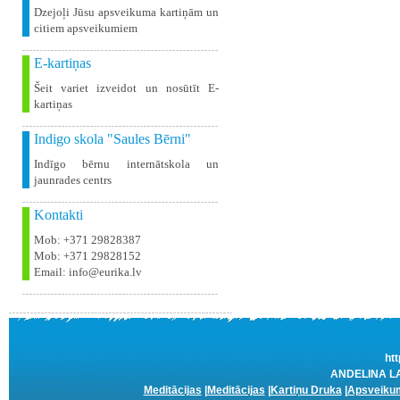
Dzejoļi Jūsu apsveikuma kartiņām un
citiem apsveikumiem
E-kartiņas
Šeit variet izveidot un nosūtīt E-
kartiņas
Indigo skola "Saules Bērni"
Indīgo bērnu internātskola un
jaunrades centrs
Kontakti
Mob: +371 29828387
Mob: +371 29828152
Email: info@eurika.lv
htt
ANDELINA LAZ
Meditācijas
|
Meditācijas
|
Kartiņu Druka
|
Apsveikum