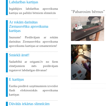
Labdarības kartiņas
Iegādājies labdarības apsveikuma
"Pabarosim bērnus" 
kartiņu un palīdzi bērniem slimnīcās
Ar rokām darinātas
Ziemassvētku apsveikuma
kartiņas
Jaunums! Piedāvājam ar rokām
darinātas Ziemassvētku apsveikuma
apsveikumu kartiņas ar ornamentiem!
Smiekli ārstē!
Sadarbībā ar origami.lv no šiem
zīmējumiem mēs piedāvājam
izgatavot labdarīgas dāvanas!
E kartiņas
Eurika piedāvā uzņēmumiem izveidot
flash elektroniskās apsveikuma
kartiņas
Dāvātās iekārtas slimnīcām