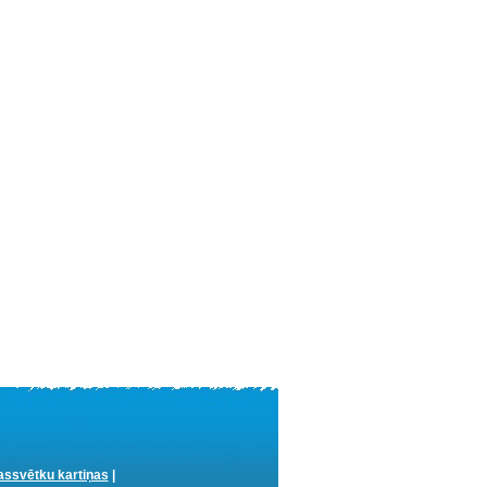
ssvētku kartiņas
|