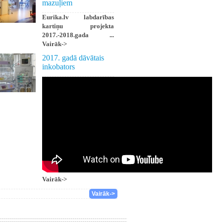
mazuļiem
Eurika.lv labdarības
kartiņu projekta
2017.-2018.gada ...
Vairāk->
2017. gadā dāvātais
inkobators
Vairāk->
Vairāk->