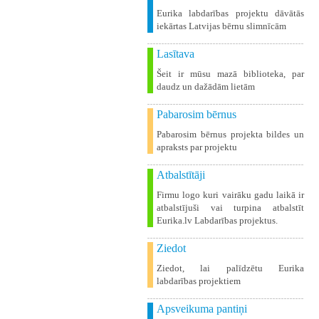
Eurika labdarības projektu dāvātās
iekārtas Latvijas bērnu slimnīcām
Lasītava
Šeit ir mūsu mazā biblioteka, par
daudz un dažādām lietām
Pabarosim bērnus
Pabarosim bērnus projekta bildes un
apraksts par projektu
Atbalstītāji
Firmu logo kuri vairāku gadu laikā ir
atbalstījuši vai turpina atbalstīt
Eurika.lv Labdarības projektus.
Ziedot
Ziedot, lai palīdzētu Eurika
labdarības projektiem
Apsveikuma pantiņi