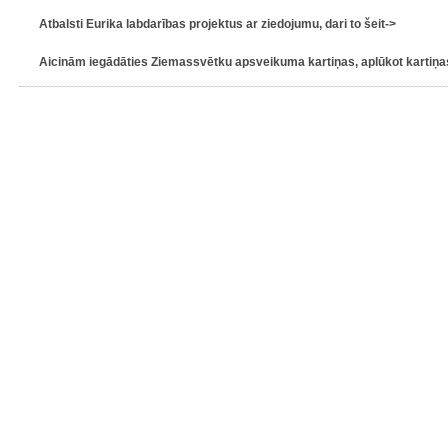
Atbalsti Eurika labdarības projektus ar ziedojumu, dari to šeit->
Aicinām iegādāties Ziemassvētku apsveikuma kartiņas, aplūkot kartiņas 