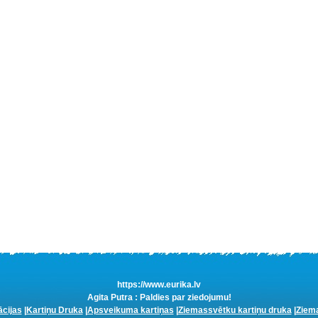
https://www.eurika.lv
Agita Putra : Paldies par ziedojumu!
ācijas
|
Kartiņu Druka
|
Apsveikuma kartiņas
|
Ziemassvētku kartiņu druka
|
Ziema