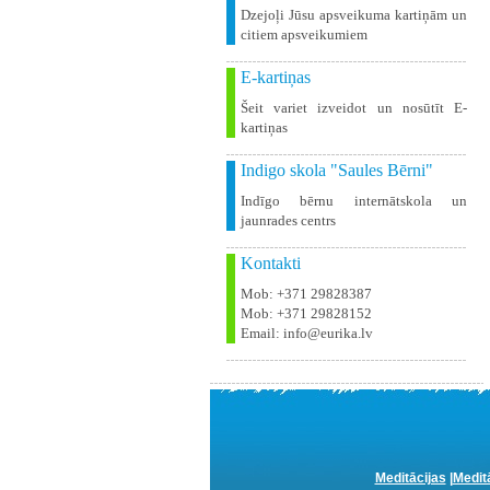
Dzejoļi Jūsu apsveikuma kartiņām un
citiem apsveikumiem
E-kartiņas
Šeit variet izveidot un nosūtīt E-
kartiņas
Indigo skola "Saules Bērni"
Indīgo bērnu internātskola un
jaunrades centrs
Kontakti
Mob: +371 29828387
Mob: +371 29828152
Email: info@eurika.lv
Meditācijas
|
Medit