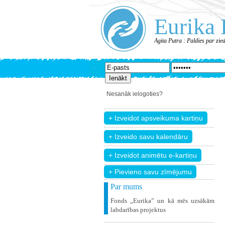
Eurika 
Agita Putra : Paldies par zi
Nesanāk ielogoties?
+ Pievieno savu zīmējumu
Par mums
Fonds „Eurika” un kā mēs uzsākām
labdarības projektus