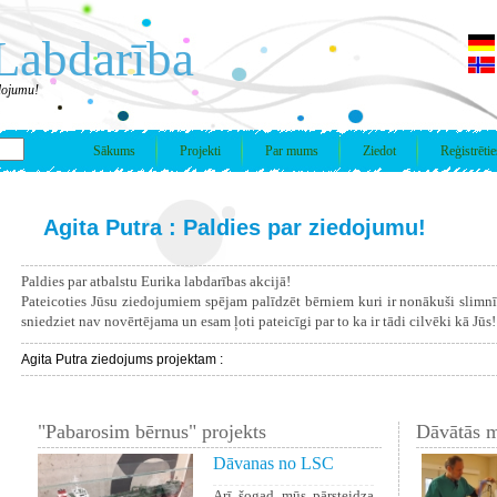
Labdarība
edojumu!
Sākums
Projekti
Par mums
Ziedot
Reģistrētie
Agita Putra : Paldies par ziedojumu!
Paldies par atbalstu Eurika labdarības akcijā!
Pateicoties Jūsu ziedojumiem spējam palīdzēt bērniem kuri ir nonākuši slimn
sniedziet nav novērtējama un esam ļoti pateicīgi par to ka ir tādi cilvēki kā Jūs!
Agita Putra ziedojums projektam :
"Pabarosim bērnus" projekts
Dāvātās m
Dāvanas no LSC
Arī šogad mūs pārsteidza