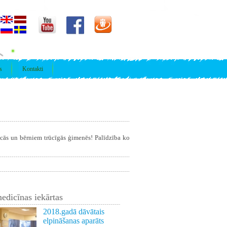
s
Kontakti
īcās un bērniem trūcīgās ģimenēs! Palīdzība ko
edicīnas iekārtas
2018.gadā dāvātais
elpināšanas aparāts