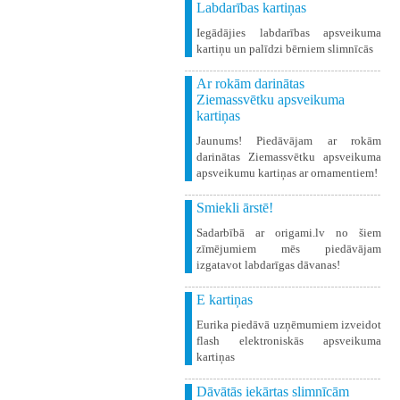
Labdarības kartiņas
Iegādājies labdarības apsveikuma
kartiņu un palīdzi bērniem slimnīcās
Ar rokām darinātas
Ziemassvētku apsveikuma
kartiņas
Jaunums! Piedāvājam ar rokām
darinātas Ziemassvētku apsveikuma
apsveikumu kartiņas ar ornamentiem!
Smiekli ārstē!
Sadarbībā ar origami.lv no šiem
zīmējumiem mēs piedāvājam
izgatavot labdarīgas dāvanas!
E kartiņas
Eurika piedāvā uzņēmumiem izveidot
flash elektroniskās apsveikuma
kartiņas
Dāvātās iekārtas slimnīcām