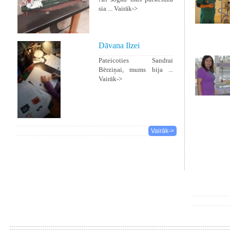
sia ...
Vairāk->
Dāvana Ilzei
Pateicoties Sandrai
Bērziņai, mums bija ...
Vairāk->
Vairāk->