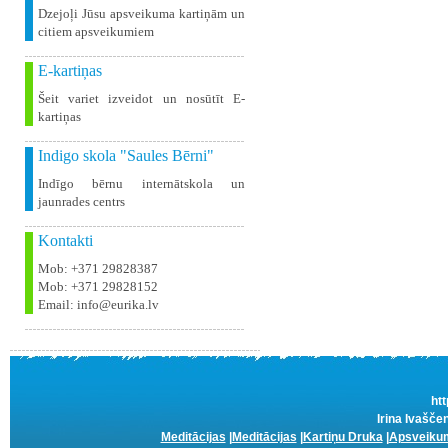
Dzejoļi Jūsu apsveikuma kartiņām un
citiem apsveikumiem
E-kartiņas
Šeit variet izveidot un nosūtīt E-
kartiņas
Indigo skola "Saules Bērni"
Indīgo bērnu internātskola un
jaunrades centrs
Kontakti
Mob: +371 29828387
Mob: +371 29828152
Email: info@eurika.lv
htt
Irina Ivašče
Meditācijas
|
Meditācijas
|
Kartiņu Druka
|
Apsveikum