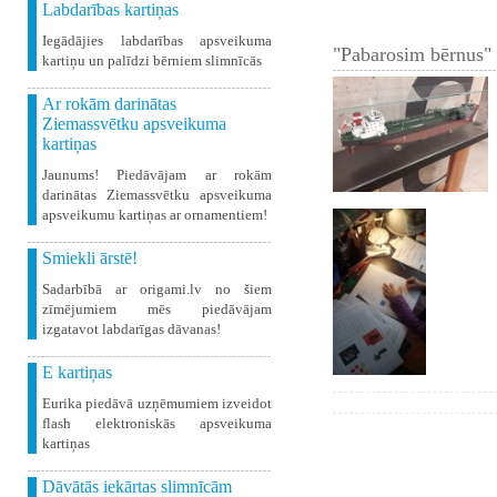
Labdarības kartiņas
Iegādājies labdarības apsveikuma
"Pabarosim bērnus" 
kartiņu un palīdzi bērniem slimnīcās
Ar rokām darinātas
Ziemassvētku apsveikuma
kartiņas
Jaunums! Piedāvājam ar rokām
darinātas Ziemassvētku apsveikuma
apsveikumu kartiņas ar ornamentiem!
Smiekli ārstē!
Sadarbībā ar origami.lv no šiem
zīmējumiem mēs piedāvājam
izgatavot labdarīgas dāvanas!
E kartiņas
Eurika piedāvā uzņēmumiem izveidot
flash elektroniskās apsveikuma
kartiņas
Dāvātās iekārtas slimnīcām