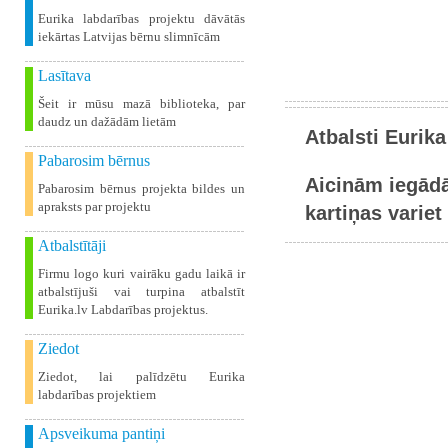
Eurika labdarības projektu dāvātās
iekārtas Latvijas bērnu slimnīcām
Lasītava
Šeit ir mūsu mazā biblioteka, par
daudz un dažādām lietām
Atbalsti Eurika
Pabarosim bērnus
Aicinām iegādā
Pabarosim bērnus projekta bildes un
apraksts par projektu
kartiņas variet 
Atbalstītāji
Firmu logo kuri vairāku gadu laikā ir
atbalstījuši vai turpina atbalstīt
Eurika.lv Labdarības projektus.
Ziedot
Ziedot, lai palīdzētu Eurika
labdarības projektiem
Apsveikuma pantiņi