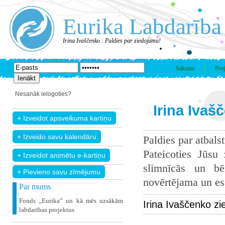
Eurika Labdarība
Irina Ivaščenko : Paldies par ziedojumu!
Sākums
Proj
Nesanāk ielogoties?
Irina Ivaš
Paldies par atbals
Pateicoties Jūsu
slimnīcās un bē
+ Pievieno savu zīmējumu
novērtējama un esam
Par mums
Fonds „Eurika” un kā mēs uzsākām
Irina Ivaščenko z
labdarības projektus