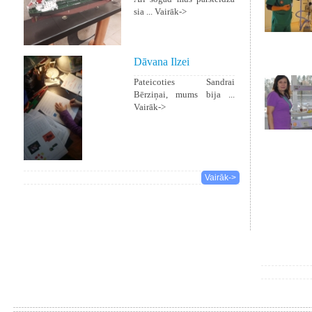
sia ...
Vairāk->
Dāvana Ilzei
Pateicoties Sandrai
Bērziņai, mums bija ...
Vairāk->
Vairāk->