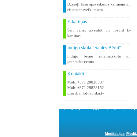
Dzejoļi Jūsu apsveikuma kartiņām un
citiem apsveikumiem
E-kartiņas
Šeit variet izveidot un nosūtīt E-
kartiņas
Indigo skola "Saules Bērni"
Indīgo bērnu internātskola un
jaunrades centrs
Kontakti
Mob: +371 29828387
Mob: +371 29828152
Email: info@eurika.lv
Meditācijas
|
Medit