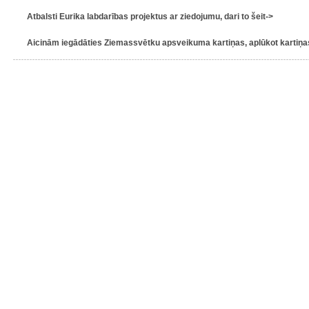
Atbalsti Eurika labdarības projektus ar ziedojumu, dari to šeit->
Aicinām iegādāties Ziemassvētku apsveikuma kartiņas, aplūkot kartiņas 