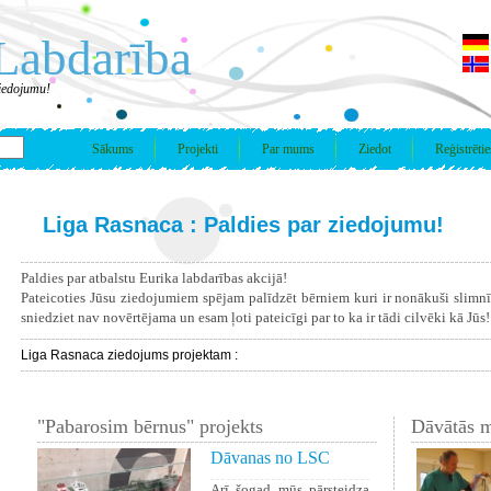
Labdarība
ziedojumu!
Sākums
Projekti
Par mums
Ziedot
Reģistrētie
Liga Rasnaca : Paldies par ziedojumu!
Paldies par atbalstu Eurika labdarības akcijā!
Pateicoties Jūsu ziedojumiem spējam palīdzēt bērniem kuri ir nonākuši slimn
sniedziet nav novērtējama un esam ļoti pateicīgi par to ka ir tādi cilvēki kā Jūs!
Liga Rasnaca ziedojums projektam :
"Pabarosim bērnus" projekts
Dāvātās m
Dāvanas no LSC
Arī šogad mūs pārsteidza