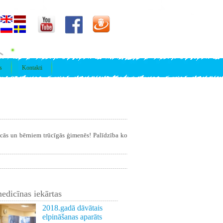
s
Kontakti
īcās un bērniem trūcīgās ģimenēs! Palīdzība ko
edicīnas iekārtas
2018.gadā dāvātais
elpināšanas aparāts