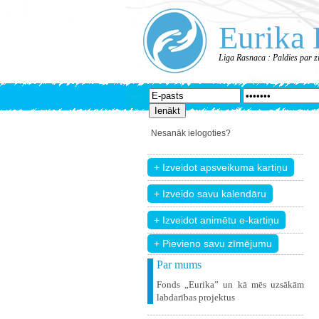
Eurika 
Liga Rasnaca : Paldies par 
Nesanāk ielogoties?
+ Pievieno savu zīmējumu
Par mums
Fonds „Eurika” un kā mēs uzsākām
labdarības projektus