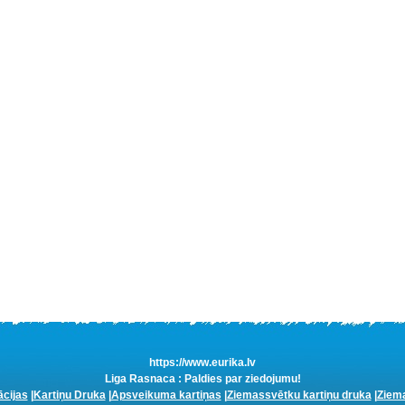
https://www.eurika.lv
Liga Rasnaca : Paldies par ziedojumu!
ācijas
|
Kartiņu Druka
|
Apsveikuma kartiņas
|
Ziemassvētku kartiņu druka
|
Ziema