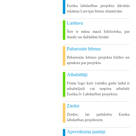
Eurika labdarības projektu dāvātās
iekārtas Latvijas bērnu slimnīcām
Lasītava
Šeit ir mūsu mazā biblioteka, par
daudz un dažādām lietām
Pabarosim bērnus
Pabarosim bērnus projekta bildes un
apraksts par projektu
Atbalstītāji
Firmu logo kuri vairāku gadu laikā ir
atbalstījuši vai turpina atbalstīt
Eurika.lv Labdarības projektus.
Ziedot
Ziedot, lai palīdzētu Eurika
labdarības projektiem
Apsveikuma pantiņi