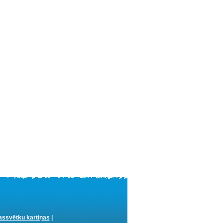
ssvētku kartiņas
|