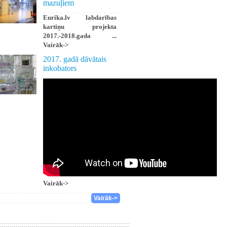
mazuļiem
Eurika.lv labdarības
kartiņu projekta
2017.-2018.gada ...
Vairāk->
2017. gadā dāvātais
inkobators
Vairāk->
Vairāk->