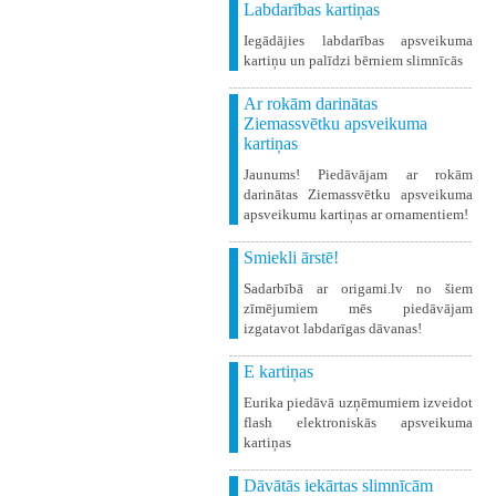
Labdarības kartiņas
Iegādājies labdarības apsveikuma
kartiņu un palīdzi bērniem slimnīcās
Ar rokām darinātas
Ziemassvētku apsveikuma
kartiņas
Jaunums! Piedāvājam ar rokām
darinātas Ziemassvētku apsveikuma
apsveikumu kartiņas ar ornamentiem!
Smiekli ārstē!
Sadarbībā ar origami.lv no šiem
zīmējumiem mēs piedāvājam
izgatavot labdarīgas dāvanas!
E kartiņas
Eurika piedāvā uzņēmumiem izveidot
flash elektroniskās apsveikuma
kartiņas
Dāvātās iekārtas slimnīcām