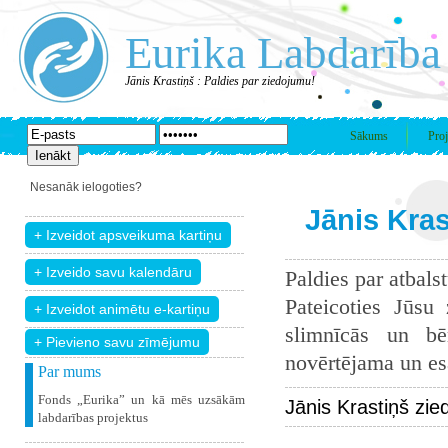
Eurika Labdarība
Jānis Krastiņš : Paldies par ziedojumu!
Sākums
Proj
Nesanāk ielogoties?
Jānis Kras
Paldies par atbals
Pateicoties Jūsu
slimnīcās un bē
+ Pievieno savu zīmējumu
novērtējama un esam
Par mums
Fonds „Eurika” un kā mēs uzsākām
Jānis Krastiņš zie
labdarības projektus