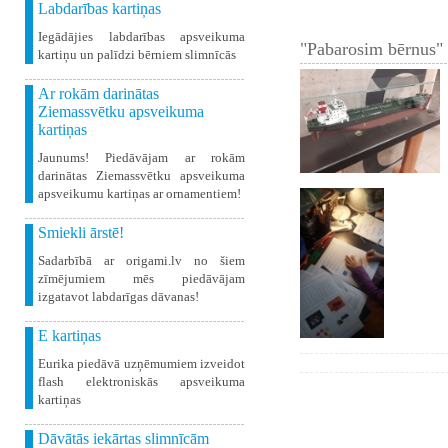
Labdarības kartiņas
Iegādājies labdarības apsveikuma
"Pabarosim bērnus" 
kartiņu un palīdzi bērniem slimnīcās
Ar rokām darinātas
Ziemassvētku apsveikuma
kartiņas
Jaunums! Piedāvājam ar rokām
darinātas Ziemassvētku apsveikuma
apsveikumu kartiņas ar ornamentiem!
Smiekli ārstē!
Sadarbībā ar origami.lv no šiem
zīmējumiem mēs piedāvājam
izgatavot labdarīgas dāvanas!
E kartiņas
Eurika piedāvā uzņēmumiem izveidot
flash elektroniskās apsveikuma
kartiņas
Dāvātās iekārtas slimnīcām