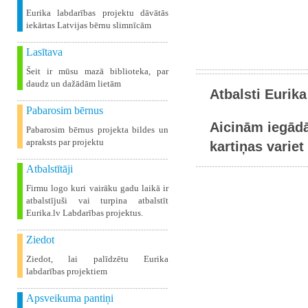
Eurika labdarības projektu dāvātās
iekārtas Latvijas bērnu slimnīcām
Lasītava
Šeit ir mūsu mazā biblioteka, par
daudz un dažādām lietām
Atbalsti Eurika
Pabarosim bērnus
Aicinām iegādā
Pabarosim bērnus projekta bildes un
apraksts par projektu
kartiņas variet 
Atbalstītāji
Firmu logo kuri vairāku gadu laikā ir
atbalstījuši vai turpina atbalstīt
Eurika.lv Labdarības projektus.
Ziedot
Ziedot, lai palīdzētu Eurika
labdarības projektiem
Apsveikuma pantiņi