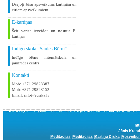
Dzejoļi Jūsu apsveikuma kartiņām un
citiem apsveikumiem
E-kartiņas
Šeit variet izveidot un nosūtīt E-
kartiņas
Indigo skola "Saules Bērni"
Indīgo bērnu internātskola un
jaunrades centrs
Kontakti
Mob: +371 29828387
Mob: +371 29828152
Email: info@eurika.lv
htt
Jānis Krasti
Meditācijas
|
Meditācijas
|
Kartiņu Druka
|
Apsveikum