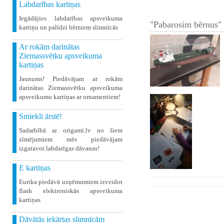
Labdarības kartiņas
Iegādājies labdarības apsveikuma
"Pabarosim bērnus" 
kartiņu un palīdzi bērniem slimnīcās
Ar rokām darinātas
Ziemassvētku apsveikuma
kartiņas
Jaunums! Piedāvājam ar rokām
darinātas Ziemassvētku apsveikuma
apsveikumu kartiņas ar ornamentiem!
Smiekli ārstē!
Sadarbībā ar origami.lv no šiem
zīmējumiem mēs piedāvājam
izgatavot labdarīgas dāvanas!
E kartiņas
Eurika piedāvā uzņēmumiem izveidot
flash elektroniskās apsveikuma
kartiņas
Dāvātās iekārtas slimnīcām