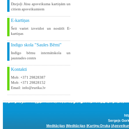
Dzejoļi Jūsu apsveikuma kartiņām un
citiem apsveikumiem
E-kartiņas
Šeit variet izveidot un nosūtīt E-
kartiņas
Indigo skola "Saules Bērni"
Indīgo bērnu internātskola un
jaunrades centrs
Kontakti
Mob: +371 29828387
Mob: +371 29828152
Email: info@eurika.lv
htt
Sergejs Gork
Meditācijas
|
Meditācijas
|
Kartiņu Druka
|
Apsveikum