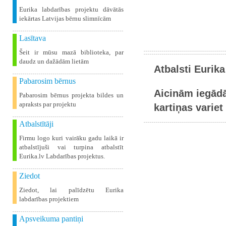
Eurika labdarības projektu dāvātās
iekārtas Latvijas bērnu slimnīcām
Lasītava
Šeit ir mūsu mazā biblioteka, par
daudz un dažādām lietām
Atbalsti Eurika
Pabarosim bērnus
Aicinām iegādā
Pabarosim bērnus projekta bildes un
apraksts par projektu
kartiņas variet 
Atbalstītāji
Firmu logo kuri vairāku gadu laikā ir
atbalstījuši vai turpina atbalstīt
Eurika.lv Labdarības projektus.
Ziedot
Ziedot, lai palīdzētu Eurika
labdarības projektiem
Apsveikuma pantiņi