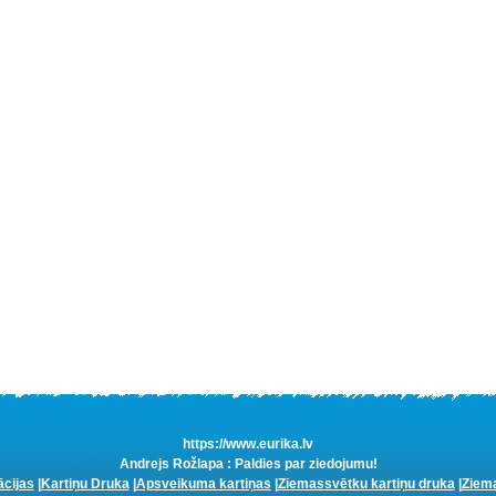
https://www.eurika.lv
Andrejs Rožlapa : Paldies par ziedojumu!
ācijas
|
Kartiņu Druka
|
Apsveikuma kartiņas
|
Ziemassvētku kartiņu druka
|
Ziema