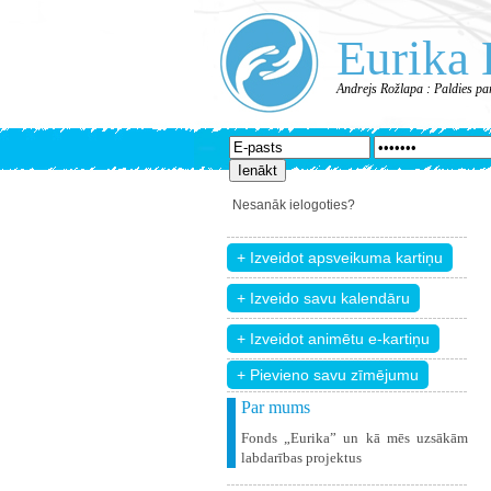
Eurika 
Andrejs Rožlapa : Paldies pa
Nesanāk ielogoties?
+ Pievieno savu zīmējumu
Par mums
Fonds „Eurika” un kā mēs uzsākām
labdarības projektus