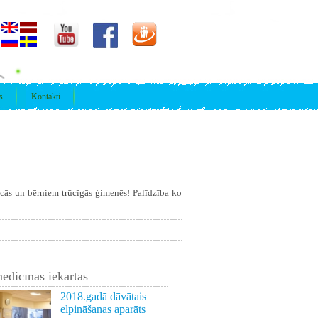
s
Kontakti
īcās un bērniem trūcīgās ģimenēs! Palīdzība ko
edicīnas iekārtas
2018.gadā dāvātais
elpināšanas aparāts