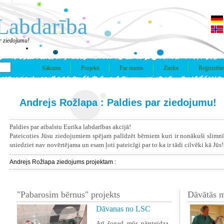
Labdarība
r ziedojumu!
Sākums
Projekti
Par mums
Ziedot
Reģistrētie
Andrejs Rožlapa : Paldies par ziedojumu!
Paldies par atbalstu Eurika labdarības akcijā!
Pateicoties Jūsu ziedojumiem spējam palīdzēt bērniem kuri ir nonākuši slimn
sniedziet nav novērtējama un esam ļoti pateicīgi par to ka ir tādi cilvēki kā Jūs!
Andrejs Rožlapa ziedojums projektam :
"Pabarosim bērnus" projekts
Dāvātās m
Dāvanas no LSC
Arī šogad mūs pārsteidza