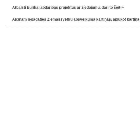
Atbalsti Eurika labdarības projektus ar ziedojumu, dari to šeit->
Aicinām iegādāties Ziemassvētku apsveikuma kartiņas, aplūkot kartiņas 