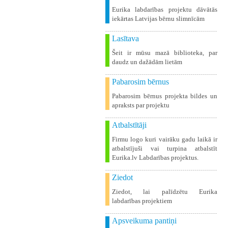
Eurika labdarības projektu dāvātās
iekārtas Latvijas bērnu slimnīcām
Lasītava
Šeit ir mūsu mazā biblioteka, par
daudz un dažādām lietām
Pabarosim bērnus
Pabarosim bērnus projekta bildes un
apraksts par projektu
Atbalstītāji
Firmu logo kuri vairāku gadu laikā ir
atbalstījuši vai turpina atbalstīt
Eurika.lv Labdarības projektus.
Ziedot
Ziedot, lai palīdzētu Eurika
labdarības projektiem
Apsveikuma pantiņi