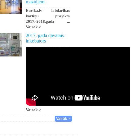
mazuļiem
Eurika.lv labdarības
kartiņu projekta
2017.-2018.gada ...
Vairāk->
2017. gadā dāvātais
inkobators
Vairāk->
Vairāk->