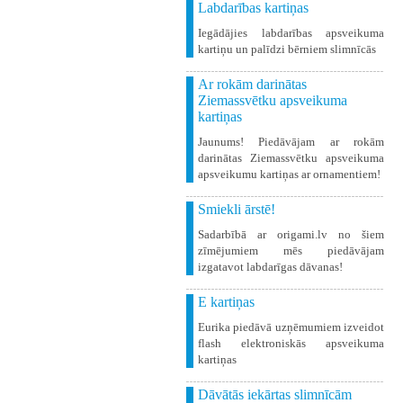
Labdarības kartiņas
Iegādājies labdarības apsveikuma
kartiņu un palīdzi bērniem slimnīcās
Ar rokām darinātas
Ziemassvētku apsveikuma
kartiņas
Jaunums! Piedāvājam ar rokām
darinātas Ziemassvētku apsveikuma
apsveikumu kartiņas ar ornamentiem!
Smiekli ārstē!
Sadarbībā ar origami.lv no šiem
zīmējumiem mēs piedāvājam
izgatavot labdarīgas dāvanas!
E kartiņas
Eurika piedāvā uzņēmumiem izveidot
flash elektroniskās apsveikuma
kartiņas
Dāvātās iekārtas slimnīcām