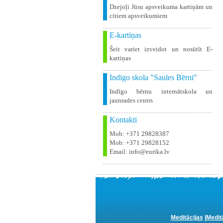
Dzejoļi Jūsu apsveikuma kartiņām un
citiem apsveikumiem
E-kartiņas
Šeit variet izveidot un nosūtīt E-
kartiņas
Indigo skola "Saules Bērni"
Indīgo bērnu internātskola un
jaunrades centrs
Kontakti
Mob: +371 29828387
Mob: +371 29828152
Email: info@eurika.lv
Meditācijas
|
Medit