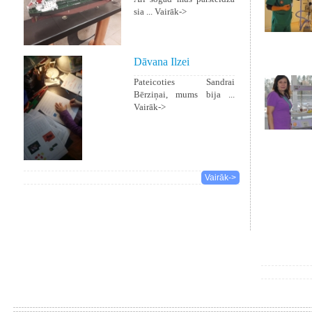
sia ...
Vairāk->
Dāvana Ilzei
Pateicoties Sandrai
Bērziņai, mums bija ...
Vairāk->
Vairāk->