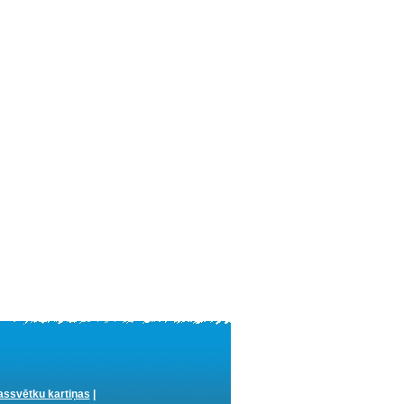
ssvētku kartiņas
|