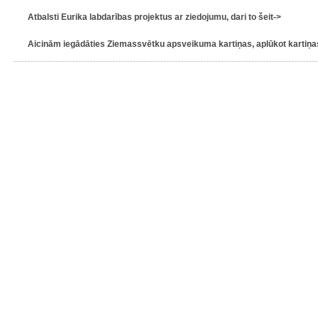
Atbalsti Eurika labdarības projektus ar ziedojumu, dari to šeit->
Aicinām iegādāties Ziemassvētku apsveikuma kartiņas, aplūkot kartiņas 