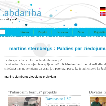
Labdarība
 par ziedojumu!
Sākums
Projekti
Par mums
Ziedot
Reģistrētie
martins sternbergs : Paldies par ziedojum
Paldies par atbalstu Eurika labdarības akcijā!
Pateicoties Jūsu ziedojumiem spējam palīdzēt bērniem kuri ir nonākuši slimn
sniedziet nav novērtējama un esam ļoti pateicīgi par to ka ir tādi cilvēki kā Jūs!
martins sternbergs ziedojums projektam :
"Pabarosim bērnus" projekts
Dāvātās m
Dāvanas no LSC
Arī šogad mūs pārsteidza