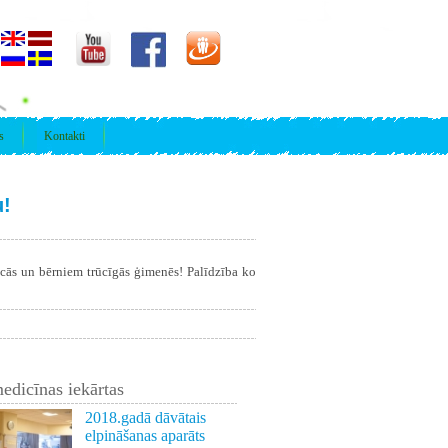
s
Kontakti
u!
īcās un bērniem trūcīgās ģimenēs! Palīdzība ko
edicīnas iekārtas
2018.gadā dāvātais
elpināšanas aparāts