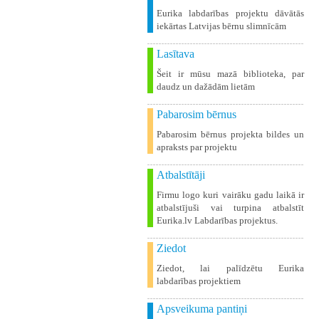
Eurika labdarības projektu dāvātās
iekārtas Latvijas bērnu slimnīcām
Lasītava
Šeit ir mūsu mazā biblioteka, par
daudz un dažādām lietām
Pabarosim bērnus
Pabarosim bērnus projekta bildes un
apraksts par projektu
Atbalstītāji
Firmu logo kuri vairāku gadu laikā ir
atbalstījuši vai turpina atbalstīt
Eurika.lv Labdarības projektus.
Ziedot
Ziedot, lai palīdzētu Eurika
labdarības projektiem
Apsveikuma pantiņi