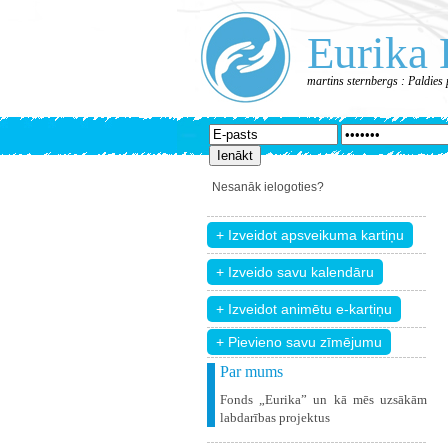
Eurika 
martins sternbergs : Paldies
Nesanāk ielogoties?
+ Pievieno savu zīmējumu
Par mums
Fonds „Eurika” un kā mēs uzsākām
labdarības projektus