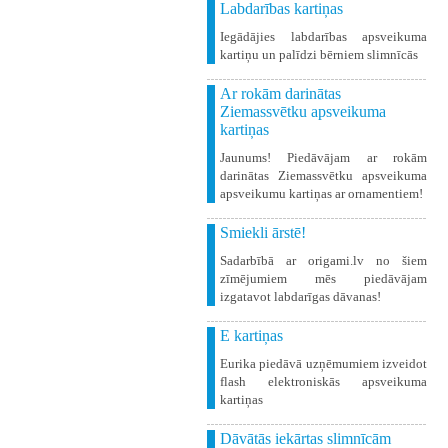
Labdarības kartiņas
Iegādājies labdarības apsveikuma
kartiņu un palīdzi bērniem slimnīcās
Ar rokām darinātas
Ziemassvētku apsveikuma
kartiņas
Jaunums! Piedāvājam ar rokām
darinātas Ziemassvētku apsveikuma
apsveikumu kartiņas ar ornamentiem!
Smiekli ārstē!
Sadarbībā ar origami.lv no šiem
zīmējumiem mēs piedāvājam
izgatavot labdarīgas dāvanas!
E kartiņas
Eurika piedāvā uzņēmumiem izveidot
flash elektroniskās apsveikuma
kartiņas
Dāvātās iekārtas slimnīcām