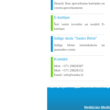
Dzejoļi Jūsu apsveikuma kartiņām un
citiem apsveikumiem
E-kartiņas
Šeit variet izveidot un nosūtīt E-
kartiņas
Indigo skola "Saules Bērni"
Indīgo bērnu internātskola un
jaunrades centrs
Kontakti
Mob: +371 29828387
Mob: +371 29828152
Email: info@eurika.lv
Meditācijas
|
Medit