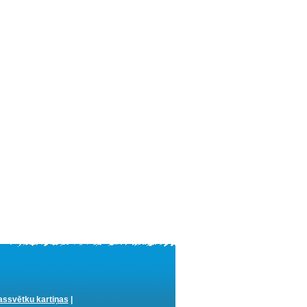
ssvētku kartiņas
|