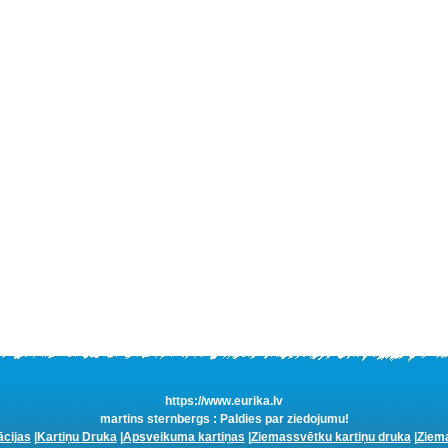
https://www.eurika.lv
martins sternbergs : Paldies par ziedojumu!
ācijas
|
Kartiņu Druka
|
Apsveikuma kartiņas
|
Ziemassvētku kartiņu druka
|
Ziema