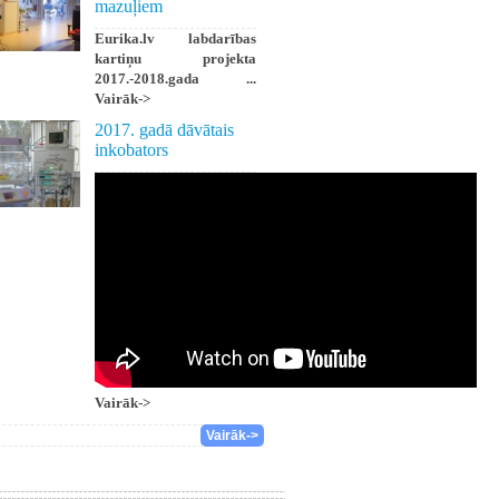
mazuļiem
Eurika.lv labdarības
kartiņu projekta
2017.-2018.gada ...
Vairāk->
2017. gadā dāvātais
inkobators
Vairāk->
Vairāk->