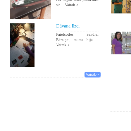
sia ...
Vairāk->
Dāvana Ilzei
Pateicoties Sandrai
Bērziņai, mums bija ...
Vairāk->
Vairāk->