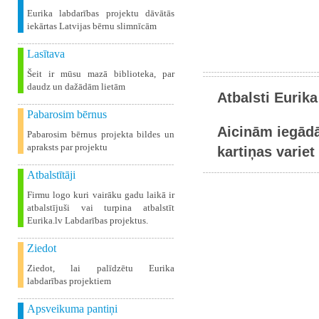
Eurika labdarības projektu dāvātās
iekārtas Latvijas bērnu slimnīcām
Lasītava
Šeit ir mūsu mazā biblioteka, par
daudz un dažādām lietām
Atbalsti Eurika
Pabarosim bērnus
Aicinām iegādā
Pabarosim bērnus projekta bildes un
apraksts par projektu
kartiņas variet 
Atbalstītāji
Firmu logo kuri vairāku gadu laikā ir
atbalstījuši vai turpina atbalstīt
Eurika.lv Labdarības projektus.
Ziedot
Ziedot, lai palīdzētu Eurika
labdarības projektiem
Apsveikuma pantiņi