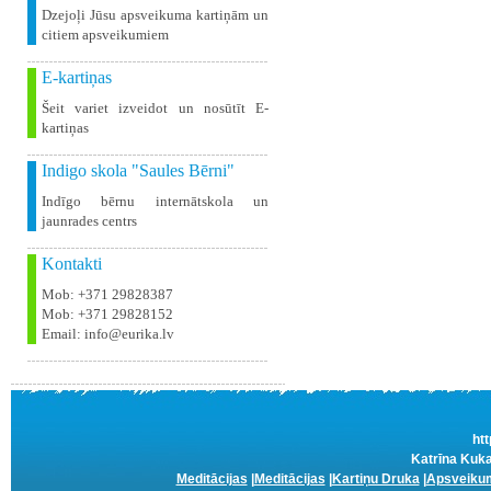
Dzejoļi Jūsu apsveikuma kartiņām un
citiem apsveikumiem
E-kartiņas
Šeit variet izveidot un nosūtīt E-
kartiņas
Indigo skola "Saules Bērni"
Indīgo bērnu internātskola un
jaunrades centrs
Kontakti
Mob: +371 29828387
Mob: +371 29828152
Email: info@eurika.lv
htt
Katrīna Kuka
Meditācijas
|
Meditācijas
|
Kartiņu Druka
|
Apsveikum