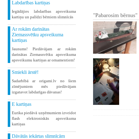
Labdarības kartiņas
Iegādājies labdarības apsveikuma
"Pabarosim bērnus" 
kartiņu un palīdzi bērniem slimnīcās
Ar rokām darinātas
Ziemassvētku apsveikuma
kartiņas
Jaunums! Piedāvājam ar rokām
darinātas Ziemassvētku apsveikuma
apsveikumu kartiņas ar ornamentiem!
Smiekli ārstē!
Sadarbībā ar origami.lv no šiem
zīmējumiem mēs piedāvājam
izgatavot labdarīgas dāvanas!
E kartiņas
Eurika piedāvā uzņēmumiem izveidot
flash elektroniskās apsveikuma
kartiņas
Dāvātās iekārtas slimnīcām