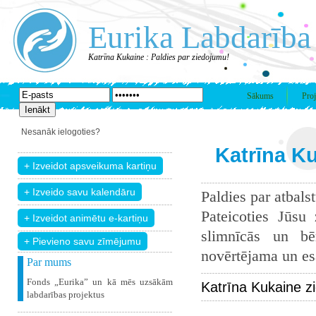
Eurika Labdarība
Katrīna Kukaine : Paldies par ziedojumu!
Sākums
Proj
Nesanāk ielogoties?
Katrīna Ku
Paldies par atbals
Pateicoties Jūsu
slimnīcās un bē
+ Pievieno savu zīmējumu
novērtējama un esam
Par mums
Fonds „Eurika” un kā mēs uzsākām
Katrīna Kukaine z
labdarības projektus