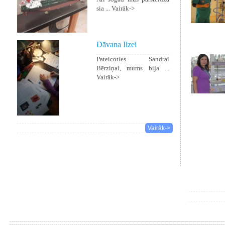
sia ...
Vairāk->
Dāvana Ilzei
Pateicoties Sandrai
Bērziņai, mums bija ...
Vairāk->
Vairāk->