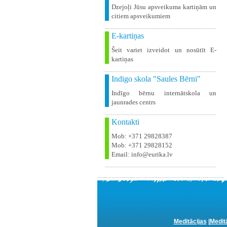
Dzejoļi Jūsu apsveikuma kartiņām un
citiem apsveikumiem
E-kartiņas
Šeit variet izveidot un nosūtīt E-
kartiņas
Indigo skola "Saules Bērni"
Indīgo bērnu internātskola un
jaunrades centrs
Kontakti
Mob: +371 29828387
Mob: +371 29828152
Email: info@eurika.lv
Meditācijas
|
Medit