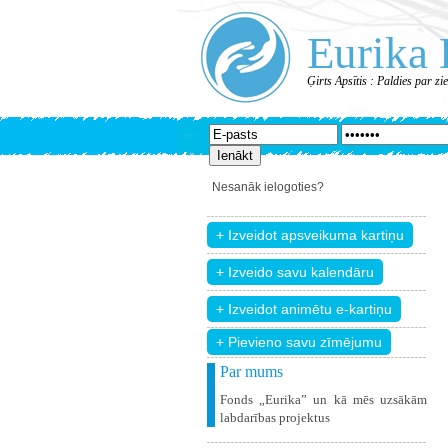
Eurika 
Ģirts Apsītis : Paldies par z
Nesanāk ielogoties?
+ Pievieno savu zīmējumu
Par mums
Fonds „Eurika” un kā mēs uzsākām
labdarības projektus