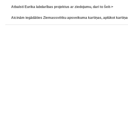
Atbalsti Eurika labdarības projektus ar ziedojumu, dari to šeit->
Aicinām iegādāties Ziemassvētku apsveikuma kartiņas, aplūkot kartiņas 