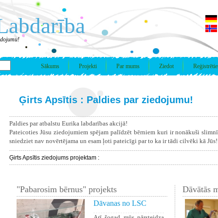
Labdarība
iedojumu!
Sākums
Projekti
Par mums
Ziedot
Reģistrētie
Ģirts Apsītis : Paldies par ziedojumu!
Paldies par atbalstu Eurika labdarības akcijā!
Pateicoties Jūsu ziedojumiem spējam palīdzēt bērniem kuri ir nonākuši slimn
sniedziet nav novērtējama un esam ļoti pateicīgi par to ka ir tādi cilvēki kā Jūs!
Ģirts Apsītis ziedojums projektam :
"Pabarosim bērnus" projekts
Dāvātās m
Dāvanas no LSC
Arī šogad mūs pārsteidza