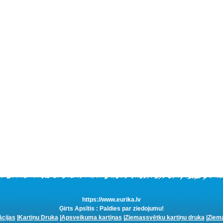
https://www.eurika.lv
Ģirts Apsītis : Paldies par ziedojumu!
ācijas
|
Kartiņu Druka
|
Apsveikuma kartiņas
|
Ziemassvētku kartiņu druka
|
Ziema