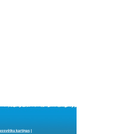
ssvētku kartiņas
|