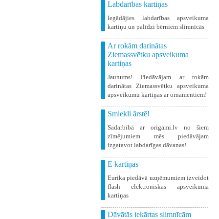
Labdarības kartiņas
Iegādājies labdarības apsveikuma
kartiņu un palīdzi bērniem slimnīcās
Ar rokām darinātas
Ziemassvētku apsveikuma
kartiņas
Jaunums! Piedāvājam ar rokām
darinātas Ziemassvētku apsveikuma
apsveikumu kartiņas ar ornamentiem!
Smiekli ārstē!
Sadarbībā ar origami.lv no šiem
zīmējumiem mēs piedāvājam
izgatavot labdarīgas dāvanas!
E kartiņas
Eurika piedāvā uzņēmumiem izveidot
flash elektroniskās apsveikuma
kartiņas
Dāvātās iekārtas slimnīcām