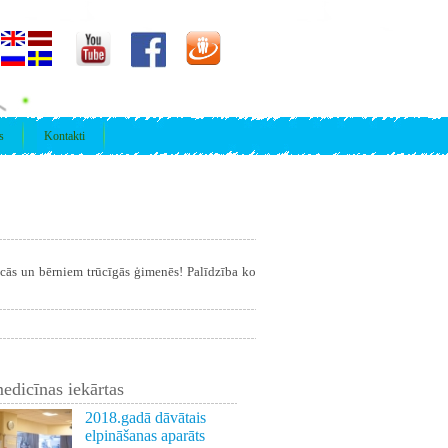
s
Kontakti
īcās un bērniem trūcīgās ģimenēs! Palīdzība ko
edicīnas iekārtas
2018.gadā dāvātais
elpināšanas aparāts