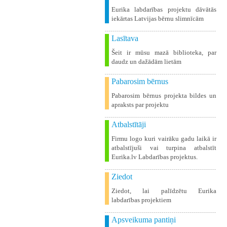
Eurika labdarības projektu dāvātās
iekārtas Latvijas bērnu slimnīcām
Lasītava
Šeit ir mūsu mazā biblioteka, par
daudz un dažādām lietām
Pabarosim bērnus
Pabarosim bērnus projekta bildes un
apraksts par projektu
Atbalstītāji
Firmu logo kuri vairāku gadu laikā ir
atbalstījuši vai turpina atbalstīt
Eurika.lv Labdarības projektus.
Ziedot
Ziedot, lai palīdzētu Eurika
labdarības projektiem
Apsveikuma pantiņi