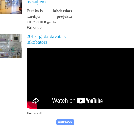
mazuļiem
Eurika.lv labdarības
kartiņu projekta
2017.-2018.gada ...
Vairāk->
2017. gadā dāvātais
inkobators
Vairāk->
Vairāk->