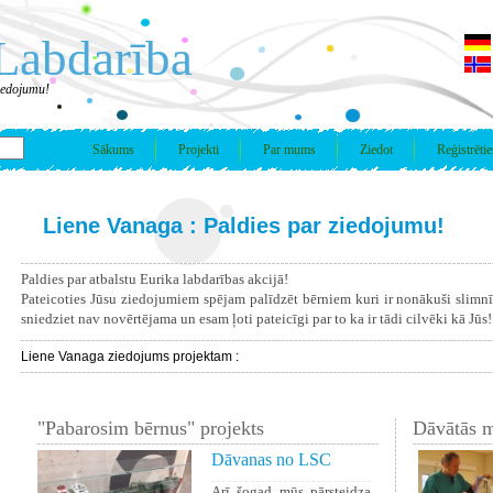
Labdarība
iedojumu!
Sākums
Projekti
Par mums
Ziedot
Reģistrētie
Liene Vanaga : Paldies par ziedojumu!
Paldies par atbalstu Eurika labdarības akcijā!
Pateicoties Jūsu ziedojumiem spējam palīdzēt bērniem kuri ir nonākuši slimn
sniedziet nav novērtējama un esam ļoti pateicīgi par to ka ir tādi cilvēki kā Jūs!
Liene Vanaga ziedojums projektam :
"Pabarosim bērnus" projekts
Dāvātās m
Dāvanas no LSC
Arī šogad mūs pārsteidza