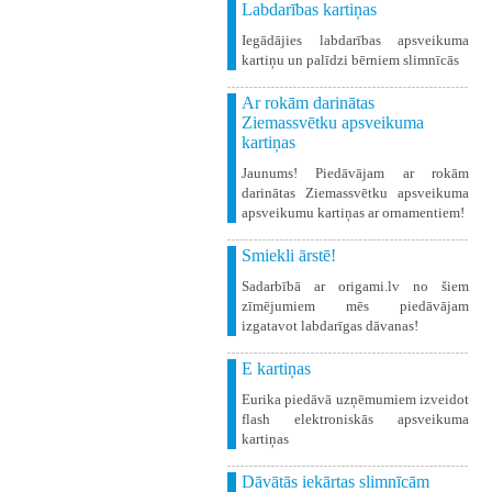
Labdarības kartiņas
Iegādājies labdarības apsveikuma
kartiņu un palīdzi bērniem slimnīcās
Ar rokām darinātas
Ziemassvētku apsveikuma
kartiņas
Jaunums! Piedāvājam ar rokām
darinātas Ziemassvētku apsveikuma
apsveikumu kartiņas ar ornamentiem!
Smiekli ārstē!
Sadarbībā ar origami.lv no šiem
zīmējumiem mēs piedāvājam
izgatavot labdarīgas dāvanas!
E kartiņas
Eurika piedāvā uzņēmumiem izveidot
flash elektroniskās apsveikuma
kartiņas
Dāvātās iekārtas slimnīcām