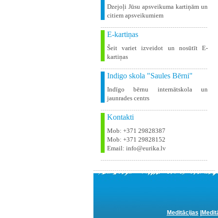
Dzejoļi Jūsu apsveikuma kartiņām un
citiem apsveikumiem
E-kartiņas
Šeit variet izveidot un nosūtīt E-
kartiņas
Indigo skola "Saules Bērni"
Indīgo bērnu internātskola un
jaunrades centrs
Kontakti
Mob: +371 29828387
Mob: +371 29828152
Email: info@eurika.lv
Meditācijas
|
Medit