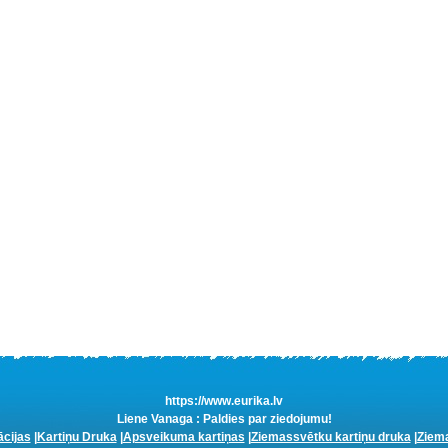
https://www.eurika.lv
Liene Vanaga : Paldies par ziedojumu!
ācijas
|
Kartiņu Druka
|
Apsveikuma kartiņas
|
Ziemassvētku kartiņu druka
|
Ziema