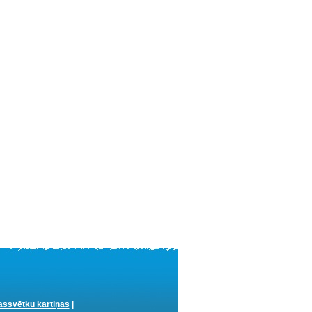
ssvētku kartiņas
|