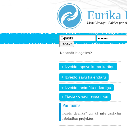
Eurika 
Liene Vanaga : Paldies par z
Nesanāk ielogoties?
+ Pievieno savu zīmējumu
Par mums
Fonds „Eurika” un kā mēs uzsākām
labdarības projektus