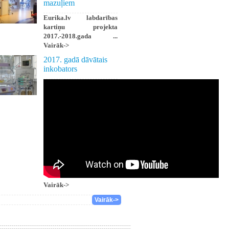
mazuļiem
Eurika.lv labdarības
kartiņu projekta
2017.-2018.gada ...
Vairāk->
2017. gadā dāvātais
inkobators
Vairāk->
Vairāk->