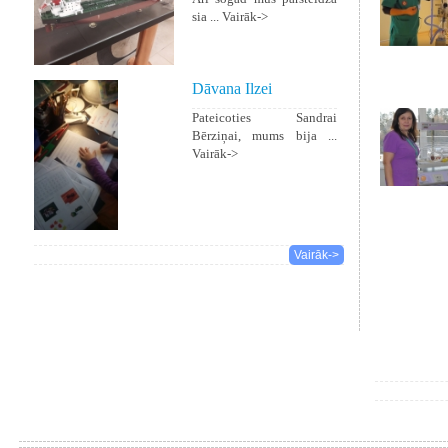
sia ...
Vairāk->
Dāvana Ilzei
Pateicoties Sandrai
Bērziņai, mums bija ...
Vairāk->
Vairāk->