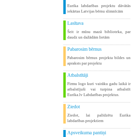
Eurika labdarības projektu dāvātās
iekārtas Latvijas bērnu slimnīcām
Lasītava
Šeit ir mūsu mazā biblioteka, par
daudz un dažādām lietām
Pabarosim bērnus
Pabarosim bērnus projekta bildes un
apraksts par projektu
Atbalstītāji
Firmu logo kuri vairāku gadu laikā ir
atbalstījuši vai turpina atbalstīt
Eurika.lv Labdarības projektus.
Ziedot
Ziedot, lai palīdzētu Eurika
labdarības projektiem
Apsveikuma pantiņi