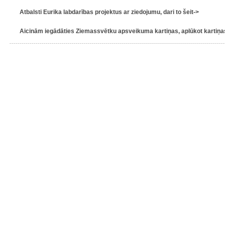
Atbalsti Eurika labdarības projektus ar ziedojumu, dari to šeit->
Aicinām iegādāties Ziemassvētku apsveikuma kartiņas, aplūkot kartiņas 