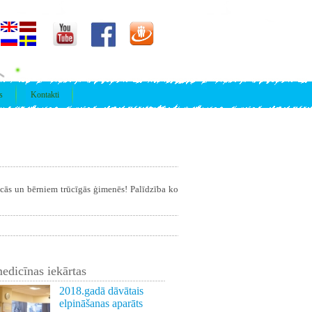
s
Kontakti
īcās un bērniem trūcīgās ģimenēs! Palīdzība ko
edicīnas iekārtas
2018.gadā dāvātais
elpināšanas aparāts