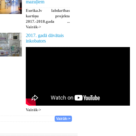
mazuļiem
Eurika.lv labdarības
kartiņu projekta
2017.-2018.gada ...
Vairāk->
2017. gadā dāvātais
inkobators
Vairāk->
Vairāk->