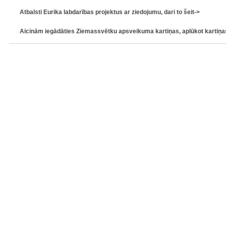
Atbalsti Eurika labdarības projektus ar ziedojumu, dari to šeit->
Aicinām iegādāties Ziemassvētku apsveikuma kartiņas, aplūkot kartiņas 