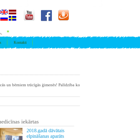
s
Kontakti
īcās un bērniem trūcīgās ģimenēs! Palīdzība ko
edicīnas iekārtas
2018.gadā dāvātais
elpināšanas aparāts