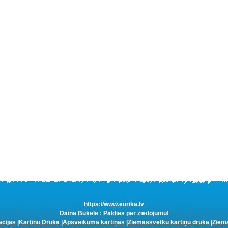
https://www.eurika.lv
Daina Buķele : Paldies par ziedojumu!
ācijas
|
Kartiņu Druka
|
Apsveikuma kartiņas
|
Ziemassvētku kartiņu druka
|
Ziema