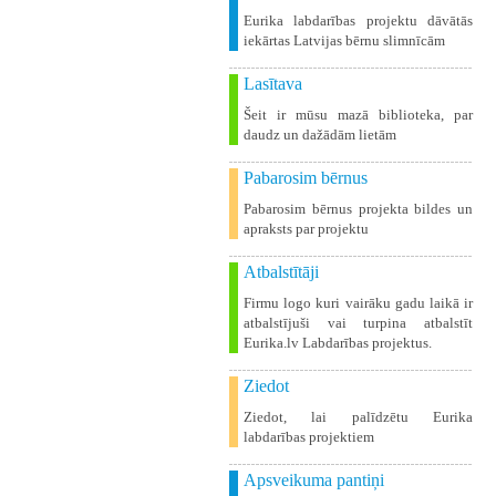
Eurika labdarības projektu dāvātās
iekārtas Latvijas bērnu slimnīcām
Lasītava
Šeit ir mūsu mazā biblioteka, par
daudz un dažādām lietām
Pabarosim bērnus
Pabarosim bērnus projekta bildes un
apraksts par projektu
Atbalstītāji
Firmu logo kuri vairāku gadu laikā ir
atbalstījuši vai turpina atbalstīt
Eurika.lv Labdarības projektus.
Ziedot
Ziedot, lai palīdzētu Eurika
labdarības projektiem
Apsveikuma pantiņi