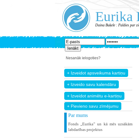
Eurika 
Daina Buķele : Paldies par z
Nesanāk ielogoties?
+ Pievieno savu zīmējumu
Par mums
Fonds „Eurika” un kā mēs uzsākām
labdarības projektus