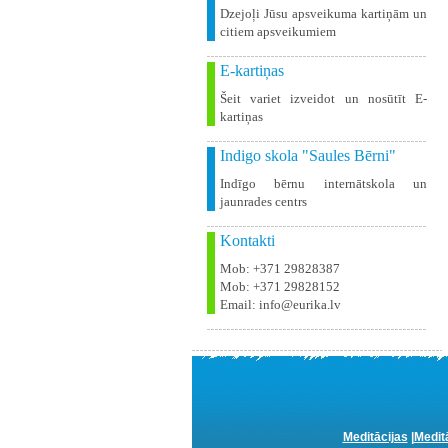
Dzejoļi Jūsu apsveikuma kartiņām un
citiem apsveikumiem
E-kartiņas
Šeit variet izveidot un nosūtīt E-
kartiņas
Indigo skola "Saules Bērni"
Indīgo bērnu internātskola un
jaunrades centrs
Kontakti
Mob: +371 29828387
Mob: +371 29828152
Email: info@eurika.lv
Meditācijas
|
Medit