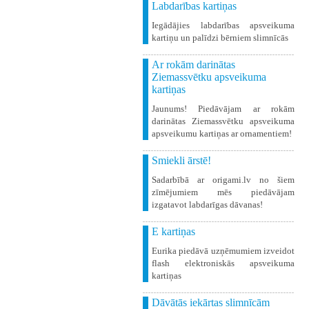
Labdarības kartiņas
Iegādājies labdarības apsveikuma
kartiņu un palīdzi bērniem slimnīcās
Ar rokām darinātas
Ziemassvētku apsveikuma
kartiņas
Jaunums! Piedāvājam ar rokām
darinātas Ziemassvētku apsveikuma
apsveikumu kartiņas ar ornamentiem!
Smiekli ārstē!
Sadarbībā ar origami.lv no šiem
zīmējumiem mēs piedāvājam
izgatavot labdarīgas dāvanas!
E kartiņas
Eurika piedāvā uzņēmumiem izveidot
flash elektroniskās apsveikuma
kartiņas
Dāvātās iekārtas slimnīcām