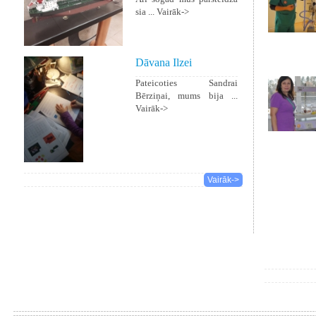
sia ...
Vairāk->
Dāvana Ilzei
Pateicoties Sandrai
Bērziņai, mums bija ...
Vairāk->
Vairāk->