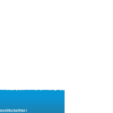
ssvētku kartiņas
|