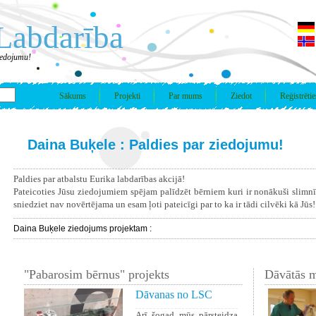
Labdarība
iedojumu!
Sākums
Projekti
Par mums
Ziedot
Reģistrētie
Daina Buķele : Paldies par ziedojumu!
Paldies par atbalstu Eurika labdarības akcijā!
Pateicoties Jūsu ziedojumiem spējam palīdzēt bērniem kuri ir nonākuši slimn
sniedziet nav novērtējama un esam ļoti pateicīgi par to ka ir tādi cilvēki kā Jūs!
Daina Buķele ziedojums projektam :
"Pabarosim bērnus" projekts
Dāvātās m
Dāvanas no LSC
Arī šogad mūs pārsteidza