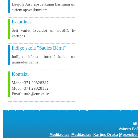
Dzejoļi Jūsu apsveikuma kartiņām un
citiem apsveikumiem
E-kartiņas
Šeit variet izveidot un nosūtīt E-
kartiņas
Indigo skola "Saules Bērni"
Indīgo bērnu internātskola un
jaunrades centrs
Kontakti
Mob: +371 29828387
Mob: +371 29828152
Email: info@eurika.lv
htt
Valters Poč
Meditācijas
|
Meditācijas
|
Kartiņu Druka
|
Apsveikum