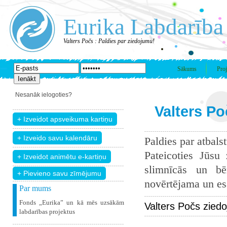
Eurika Labdarība
Valters Počs : Paldies par ziedojumu!
Sākums
Proj
Nesanāk ielogoties?
Valters Po
Paldies par atbals
Pateicoties Jūsu
slimnīcās un bē
+ Pievieno savu zīmējumu
novērtējama un esam
Par mums
Fonds „Eurika” un kā mēs uzsākām
Valters Počs zied
labdarības projektus