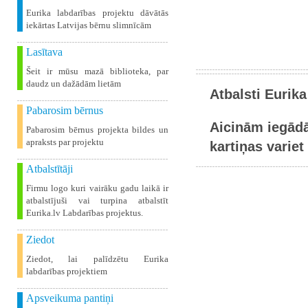
Eurika labdarības projektu dāvātās
iekārtas Latvijas bērnu slimnīcām
Lasītava
Šeit ir mūsu mazā biblioteka, par
daudz un dažādām lietām
Atbalsti Eurika
Pabarosim bērnus
Aicinām iegādā
Pabarosim bērnus projekta bildes un
apraksts par projektu
kartiņas variet 
Atbalstītāji
Firmu logo kuri vairāku gadu laikā ir
atbalstījuši vai turpina atbalstīt
Eurika.lv Labdarības projektus.
Ziedot
Ziedot, lai palīdzētu Eurika
labdarības projektiem
Apsveikuma pantiņi