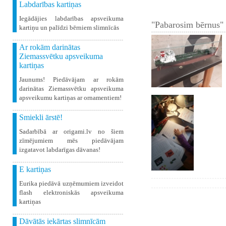
Labdarības kartiņas
Iegādājies labdarības apsveikuma
"Pabarosim bērnus" 
kartiņu un palīdzi bērniem slimnīcās
Ar rokām darinātas
Ziemassvētku apsveikuma
kartiņas
Jaunums! Piedāvājam ar rokām
darinātas Ziemassvētku apsveikuma
apsveikumu kartiņas ar ornamentiem!
Smiekli ārstē!
Sadarbībā ar origami.lv no šiem
zīmējumiem mēs piedāvājam
izgatavot labdarīgas dāvanas!
E kartiņas
Eurika piedāvā uzņēmumiem izveidot
flash elektroniskās apsveikuma
kartiņas
Dāvātās iekārtas slimnīcām