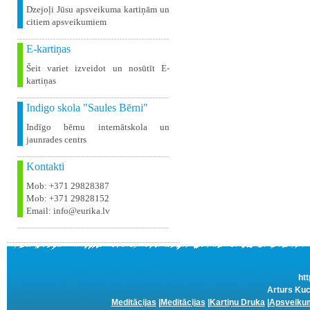
Dzejoļi Jūsu apsveikuma kartiņām un
citiem apsveikumiem
E-kartiņas
Šeit variet izveidot un nosūtīt E-
kartiņas
Indigo skola "Saules Bērni"
Indīgo bērnu internātskola un
jaunrades centrs
Kontakti
Mob: +371 29828387
Mob: +371 29828152
Email: info@eurika.lv
htt
Arturs Kuc
Meditācijas
|
Meditācijas
|
Kartiņu Druka
|
Apsveikum