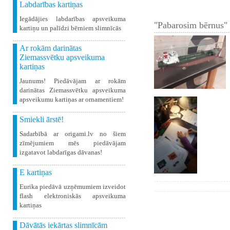
Labdarības kartiņas
Iegādājies labdarības apsveikuma
"Pabarosim bērnus" 
kartiņu un palīdzi bērniem slimnīcās
Ar rokām darinātas
Ziemassvētku apsveikuma
kartiņas
Jaunums! Piedāvājam ar rokām
darinātas Ziemassvētku apsveikuma
apsveikumu kartiņas ar ornamentiem!
Smiekli ārstē!
Sadarbībā ar origami.lv no šiem
zīmējumiem mēs piedāvājam
izgatavot labdarīgas dāvanas!
E kartiņas
Eurika piedāvā uzņēmumiem izveidot
flash elektroniskās apsveikuma
kartiņas
Dāvātās iekārtas slimnīcām