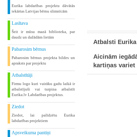
Eurika labdarības projektu dāvātās
iekārtas Latvijas bērnu slimnīcām
Lasītava
Šeit ir mūsu mazā biblioteka, par
daudz un dažādām lietām
Atbalsti Eurika
Pabarosim bērnus
Aicinām iegādā
Pabarosim bērnus projekta bildes un
apraksts par projektu
kartiņas variet 
Atbalstītāji
Firmu logo kuri vairāku gadu laikā ir
atbalstījuši vai turpina atbalstīt
Eurika.lv Labdarības projektus.
Ziedot
Ziedot, lai palīdzētu Eurika
labdarības projektiem
Apsveikuma pantiņi