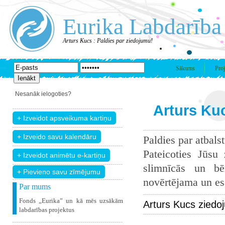
Eurika Labdarība
Arturs Kucs : Paldies par ziedojumu!
Sākums
Proj
Nesanāk ielogoties?
Arturs Kuc
Paldies par atbals
Pateicoties Jūsu
slimnīcās un bē
+ Pievieno savu zīmējumu
novērtējama un esam
Par mums
Fonds „Eurika” un kā mēs uzsākām
Arturs Kucs ziedo
labdarības projektus