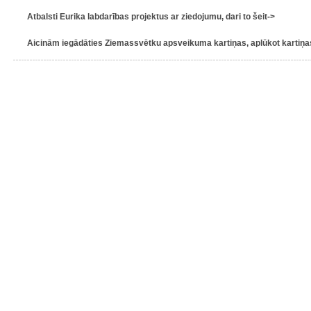
Atbalsti Eurika labdarības projektus ar ziedojumu, dari to šeit->
Aicinām iegādāties Ziemassvētku apsveikuma kartiņas, aplūkot kartiņas 