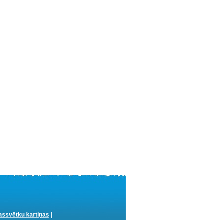
ssvētku kartiņas
|