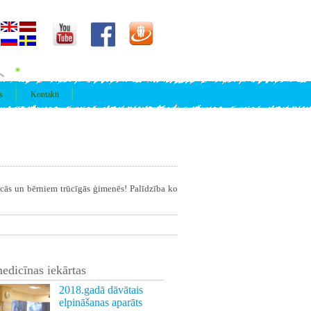
s
Kontakti
īcās un bērniem trūcīgās ģimenēs! Palīdzība ko
edicīnas iekārtas
2018.gadā dāvātais
elpināšanas aparāts