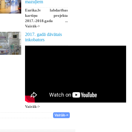
mazuļiem
Eurika.lv labdarības
kartiņu projekta
2017.-2018.gada ...
Vairāk->
2017. gadā dāvātais
inkobators
Vairāk->
Vairāk->