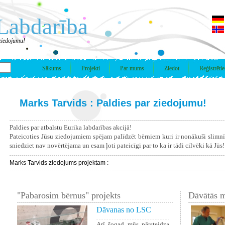
Labdarība
ziedojumu!
Sākums
Projekti
Par mums
Ziedot
Reģistrētie
Marks Tarvids : Paldies par ziedojumu!
Paldies par atbalstu Eurika labdarības akcijā!
Pateicoties Jūsu ziedojumiem spējam palīdzēt bērniem kuri ir nonākuši slimn
sniedziet nav novērtējama un esam ļoti pateicīgi par to ka ir tādi cilvēki kā Jūs!
Marks Tarvids ziedojums projektam :
"Pabarosim bērnus" projekts
Dāvātās m
Dāvanas no LSC
Arī šogad mūs pārsteidza