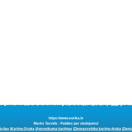
https://www.eurika.lv
Marks Tarvids : Paldies par ziedojumu!
ācijas
|
Kartiņu Druka
|
Apsveikuma kartiņas
|
Ziemassvētku kartiņu druka
|
Ziema