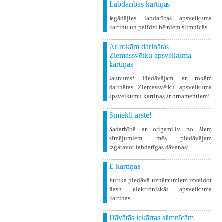
Labdarības kartiņas
Iegādājies labdarības apsveikuma
kartiņu un palīdzi bērniem slimnīcās
Ar rokām darinātas
Ziemassvētku apsveikuma
kartiņas
Jaunums! Piedāvājam ar rokām
darinātas Ziemassvētku apsveikuma
apsveikumu kartiņas ar ornamentiem!
Smiekli ārstē!
Sadarbībā ar origami.lv no šiem
zīmējumiem mēs piedāvājam
izgatavot labdarīgas dāvanas!
E kartiņas
Eurika piedāvā uzņēmumiem izveidot
flash elektroniskās apsveikuma
kartiņas
Dāvātās iekārtas slimnīcām