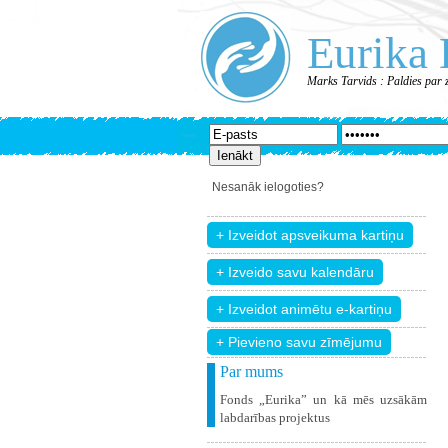
Eurika 
Marks Tarvids : Paldies par 
Nesanāk ielogoties?
+ Pievieno savu zīmējumu
Par mums
Fonds „Eurika” un kā mēs uzsākām
labdarības projektus