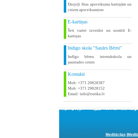
Dzejoļi Jūsu apsveikuma kartiņām un
citiem apsveikumiem
E-kartiņas
Šeit variet izveidot un nosūtīt E-
kartiņas
Indigo skola "Saules Bērni"
Indīgo bērnu internātskola un
jaunrades centrs
Kontakti
Mob: +371 29828387
Mob: +371 29828152
Email: info@eurika.lv
Meditācijas
|
Medit