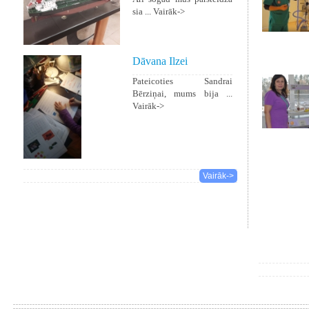
sia ...
Vairāk->
Dāvana Ilzei
Pateicoties Sandrai
Bērziņai, mums bija ...
Vairāk->
Vairāk->