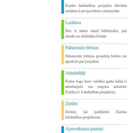
Eurika labdarības projektu dāvātās
iekārtas Latvijas bērnu slimnīcām
Lasītava
Šeit ir mūsu mazā biblioteka, par
daudz un dažādām lietām
Pabarosim bērnus
Pabarosim bērnus projekta bildes un
apraksts par projektu
Atbalstītāji
Firmu logo kuri vairāku gadu laikā ir
atbalstījuši vai turpina atbalstīt
Eurika.lv Labdarības projektus.
Ziedot
Ziedot, lai palīdzētu Eurika
labdarības projektiem
Apsveikuma pantiņi