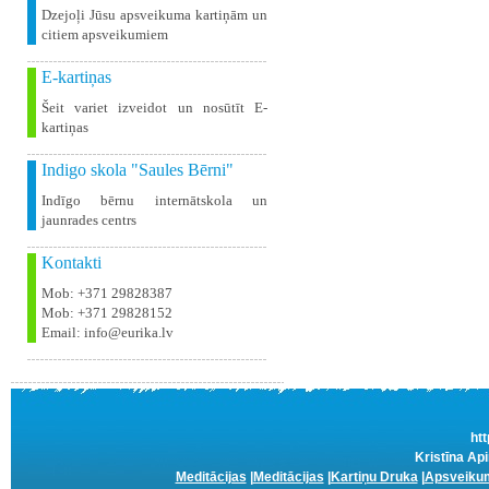
Dzejoļi Jūsu apsveikuma kartiņām un
citiem apsveikumiem
E-kartiņas
Šeit variet izveidot un nosūtīt E-
kartiņas
Indigo skola "Saules Bērni"
Indīgo bērnu internātskola un
jaunrades centrs
Kontakti
Mob: +371 29828387
Mob: +371 29828152
Email: info@eurika.lv
htt
Kristīna Api
Meditācijas
|
Meditācijas
|
Kartiņu Druka
|
Apsveikum