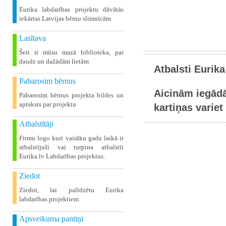
Eurika labdarības projektu dāvātās
iekārtas Latvijas bērnu slimnīcām
Lasītava
Šeit ir mūsu mazā biblioteka, par
daudz un dažādām lietām
Atbalsti Eurika
Pabarosim bērnus
Aicinām iegādā
Pabarosim bērnus projekta bildes un
apraksts par projektu
kartiņas variet 
Atbalstītāji
Firmu logo kuri vairāku gadu laikā ir
atbalstījuši vai turpina atbalstīt
Eurika.lv Labdarības projektus.
Ziedot
Ziedot, lai palīdzētu Eurika
labdarības projektiem
Apsveikuma pantiņi