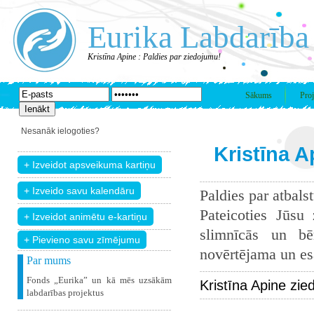
Eurika Labdarība
Kristīna Apine : Paldies par ziedojumu!
Sākums
Proj
Nesanāk ielogoties?
Kristīna A
Paldies par atbals
Pateicoties Jūsu
slimnīcās un bē
+ Pievieno savu zīmējumu
novērtējama un esam
Par mums
Fonds „Eurika” un kā mēs uzsākām
Kristīna Apine zie
labdarības projektus