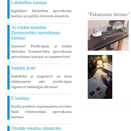
Labdarības kartiņas
Iegādājies labdarības apsveikuma
"Pabarosim bērnus" 
kartiņu un palīdzi bērniem slimnīcās
Ar rokām darinātas
Ziemassvētku apsveikuma
kartiņas
Jaunums! Piedāvājam ar rokām
darinātas Ziemassvētku apsveikuma
apsveikumu kartiņas ar ornamentiem!
Smiekli ārstē!
Sadarbībā ar origami.lv no šiem
zīmējumiem mēs piedāvājam
izgatavot labdarīgas dāvanas!
E kartiņas
Eurika piedāvā uzņēmumiem izveidot
flash elektroniskās apsveikuma
kartiņas
Dāvātās iekārtas slimnīcām