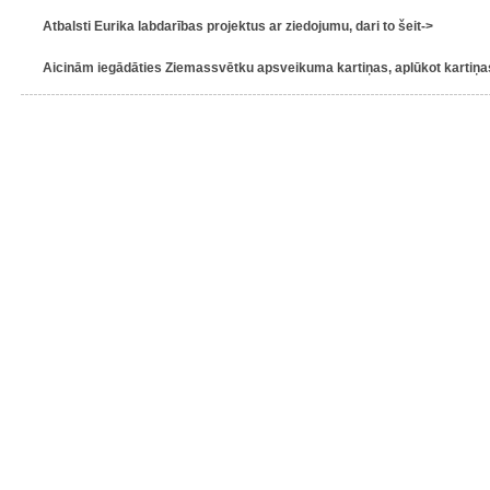
Atbalsti Eurika labdarības projektus ar ziedojumu, dari to šeit->
Aicinām iegādāties Ziemassvētku apsveikuma kartiņas, aplūkot kartiņas 