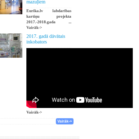
mazuļiem
Eurika.lv labdarības
kartiņu projekta
2017.-2018.gada ...
Vairāk->
2017. gadā dāvātais
inkobators
Vairāk->
Vairāk->