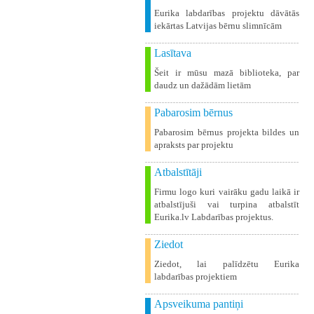
Eurika labdarības projektu dāvātās
iekārtas Latvijas bērnu slimnīcām
Lasītava
Šeit ir mūsu mazā biblioteka, par
daudz un dažādām lietām
Pabarosim bērnus
Pabarosim bērnus projekta bildes un
apraksts par projektu
Atbalstītāji
Firmu logo kuri vairāku gadu laikā ir
atbalstījuši vai turpina atbalstīt
Eurika.lv Labdarības projektus.
Ziedot
Ziedot, lai palīdzētu Eurika
labdarības projektiem
Apsveikuma pantiņi