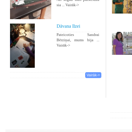
sia ...
Vairāk->
Dāvana Ilzei
Pateicoties Sandrai
Bērziņai, mums bija ...
Vairāk->
Vairāk->