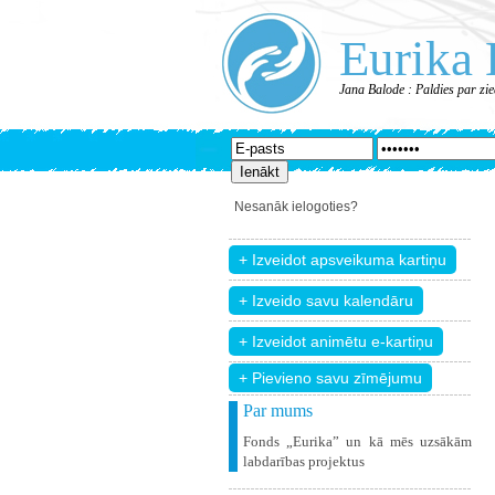
Eurika 
Jana Balode : Paldies par zi
Nesanāk ielogoties?
+ Pievieno savu zīmējumu
Par mums
Fonds „Eurika” un kā mēs uzsākām
labdarības projektus