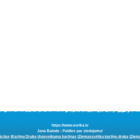
https://www.eurika.lv
Jana Balode : Paldies par ziedojumu!
ācijas
|
Kartiņu Druka
|
Apsveikuma kartiņas
|
Ziemassvētku kartiņu druka
|
Ziema