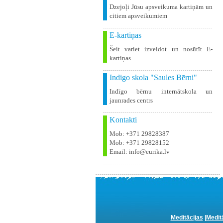
Dzejoļi Jūsu apsveikuma kartiņām un
citiem apsveikumiem
E-kartiņas
Šeit variet izveidot un nosūtīt E-
kartiņas
Indigo skola "Saules Bērni"
Indīgo bērnu internātskola un
jaunrades centrs
Kontakti
Mob: +371 29828387
Mob: +371 29828152
Email: info@eurika.lv
Meditācijas
|
Medit