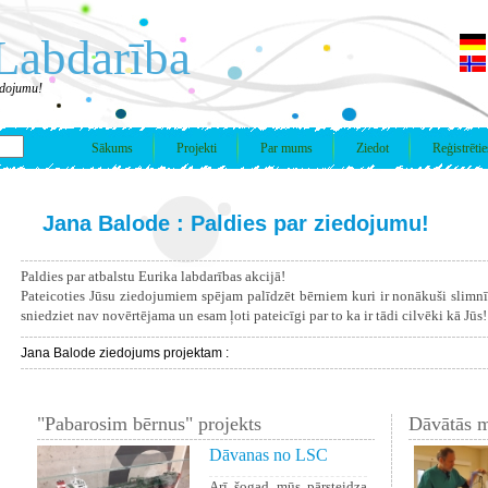
Labdarība
edojumu!
Sākums
Projekti
Par mums
Ziedot
Reģistrētie
Jana Balode : Paldies par ziedojumu!
Paldies par atbalstu Eurika labdarības akcijā!
Pateicoties Jūsu ziedojumiem spējam palīdzēt bērniem kuri ir nonākuši slimn
sniedziet nav novērtējama un esam ļoti pateicīgi par to ka ir tādi cilvēki kā Jūs!
Jana Balode ziedojums projektam :
"Pabarosim bērnus" projekts
Dāvātās m
Dāvanas no LSC
Arī šogad mūs pārsteidza