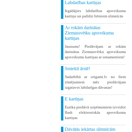
Labdarības kartiņas
Iegādājies labdarības apsveikuma
kartiņu un palīdzi bērniem slimnīcās
Ar rokām darinātas
Ziemassvētku apsveikuma
kartiņas
Jaunums! Piedāvājam ar rokām
darinātas Ziemassvētku apsveikuma
apsveikumu kartiņas ar ornamentiem!
Smiekli ārstē!
Sadarbībā ar origami.lv no šiem
zīmējumiem mēs piedāvājam
izgatavot labdarīgas dāvanas!
E kartiņas
Eurika piedāvā uzņēmumiem izveidot
flash elektroniskās apsveikuma
kartiņas
Dāvātās iekārtas slimnīcām