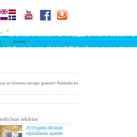
s
Kontakti
īcās un bērniem trūcīgās ģimenēs! Palīdzība ko
edicīnas iekārtas
2018.gadā dāvātais
elpināšanas aparāts