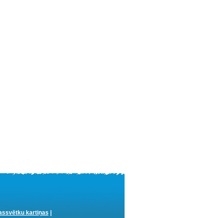
ssvētku kartiņas
|