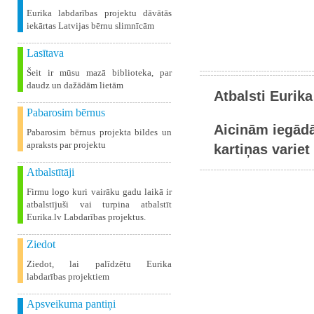
Eurika labdarības projektu dāvātās
iekārtas Latvijas bērnu slimnīcām
Lasītava
Šeit ir mūsu mazā biblioteka, par
daudz un dažādām lietām
Atbalsti Eurika
Pabarosim bērnus
Aicinām iegādā
Pabarosim bērnus projekta bildes un
apraksts par projektu
kartiņas variet 
Atbalstītāji
Firmu logo kuri vairāku gadu laikā ir
atbalstījuši vai turpina atbalstīt
Eurika.lv Labdarības projektus.
Ziedot
Ziedot, lai palīdzētu Eurika
labdarības projektiem
Apsveikuma pantiņi