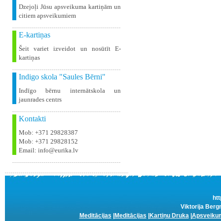
Dzejoļi Jūsu apsveikuma kartiņām un
citiem apsveikumiem
E-kartiņas
Šeit variet izveidot un nosūtīt E-
kartiņas
Indigo skola "Saules Bērni"
Indīgo bērnu internātskola un
jaunrades centrs
Kontakti
Mob: +371 29828387
Mob: +371 29828152
Email: info@eurika.lv
htt
Viktorija Berg
Meditācijas
|
Meditācijas
|
Kartiņu Druka
|
Apsveikum