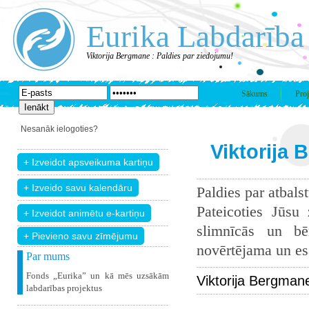
Eurika Labdarība
Viktorija Bergmane : Paldies par ziedojumu!
Sākums
Proj
Nesanāk ielogoties?
Viktorija 
Paldies par atbals
Pateicoties Jūsu
slimnīcās un bē
+ Pievieno savu zīmējumu
novērtējama un esam
Par mums
Fonds „Eurika” un kā mēs uzsākām
Viktorija Bergman
labdarības projektus