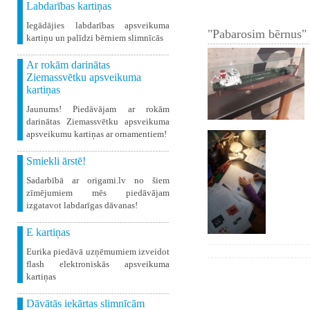
Labdarības kartiņas
Iegādājies labdarības apsveikuma
"Pabarosim bērnus" 
kartiņu un palīdzi bērniem slimnīcās
Ar rokām darinātas
Ziemassvētku apsveikuma
kartiņas
Jaunums! Piedāvājam ar rokām
darinātas Ziemassvētku apsveikuma
apsveikumu kartiņas ar ornamentiem!
Smiekli ārstē!
Sadarbībā ar origami.lv no šiem
zīmējumiem mēs piedāvājam
izgatavot labdarīgas dāvanas!
E kartiņas
Eurika piedāvā uzņēmumiem izveidot
flash elektroniskās apsveikuma
kartiņas
Dāvātās iekārtas slimnīcām