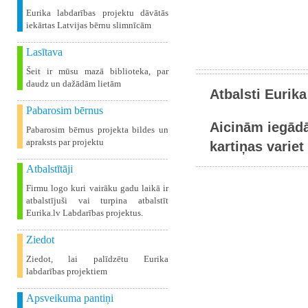
Eurika labdarības projektu dāvātās
iekārtas Latvijas bērnu slimnīcām
Lasītava
Šeit ir mūsu mazā biblioteka, par
daudz un dažādām lietām
Atbalsti Eurika
Pabarosim bērnus
Aicinām iegādā
Pabarosim bērnus projekta bildes un
apraksts par projektu
kartiņas variet 
Atbalstītāji
Firmu logo kuri vairāku gadu laikā ir
atbalstījuši vai turpina atbalstīt
Eurika.lv Labdarības projektus.
Ziedot
Ziedot, lai palīdzētu Eurika
labdarības projektiem
Apsveikuma pantiņi