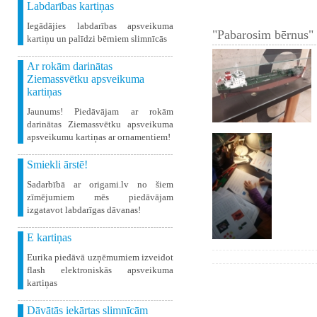
Labdarības kartiņas
Iegādājies labdarības apsveikuma
"Pabarosim bērnus" 
kartiņu un palīdzi bērniem slimnīcās
Ar rokām darinātas
Ziemassvētku apsveikuma
kartiņas
Jaunums! Piedāvājam ar rokām
darinātas Ziemassvētku apsveikuma
apsveikumu kartiņas ar ornamentiem!
Smiekli ārstē!
Sadarbībā ar origami.lv no šiem
zīmējumiem mēs piedāvājam
izgatavot labdarīgas dāvanas!
E kartiņas
Eurika piedāvā uzņēmumiem izveidot
flash elektroniskās apsveikuma
kartiņas
Dāvātās iekārtas slimnīcām