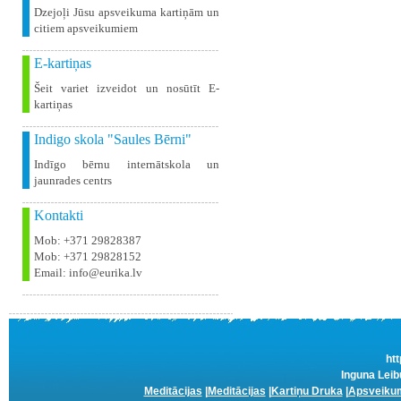
Dzejoļi Jūsu apsveikuma kartiņām un
citiem apsveikumiem
E-kartiņas
Šeit variet izveidot un nosūtīt E-
kartiņas
Indigo skola "Saules Bērni"
Indīgo bērnu internātskola un
jaunrades centrs
Kontakti
Mob: +371 29828387
Mob: +371 29828152
Email: info@eurika.lv
htt
Inguna Leib
Meditācijas
|
Meditācijas
|
Kartiņu Druka
|
Apsveikum