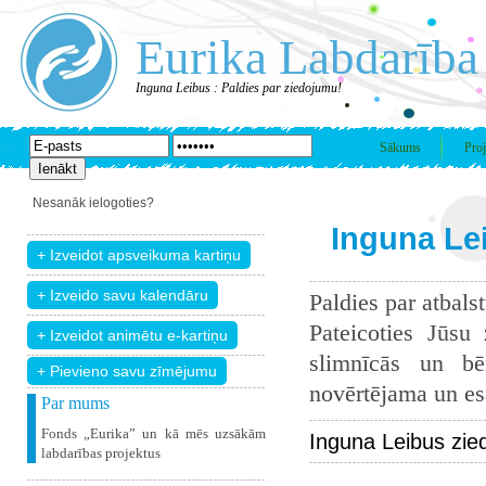
Eurika Labdarība
Inguna Leibus : Paldies par ziedojumu!
Sākums
Proj
Nesanāk ielogoties?
Inguna Lei
Paldies par atbals
Pateicoties Jūsu
slimnīcās un bē
+ Pievieno savu zīmējumu
novērtējama un esam
Par mums
Fonds „Eurika” un kā mēs uzsākām
Inguna Leibus zie
labdarības projektus