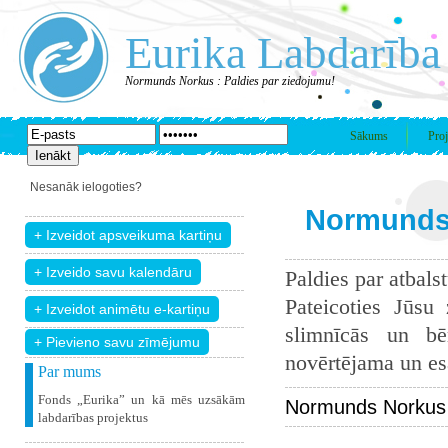
Eurika Labdarība
Normunds Norkus : Paldies par ziedojumu!
Sākums
Proj
Nesanāk ielogoties?
Normunds 
Paldies par atbals
Pateicoties Jūsu
slimnīcās un bē
+ Pievieno savu zīmējumu
novērtējama un esam
Par mums
Fonds „Eurika” un kā mēs uzsākām
Normunds Norkus 
labdarības projektus