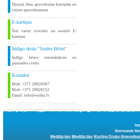
Dzejoļi Jūsu apsveikuma kartiņām un
citiem apsveikumiem
E-kartiņas
Šeit variet izveidot un nosūtīt E-
kartiņas
Indigo skola "Saules Bērni"
Indīgo bērnu internātskola un
jaunrades centrs
Kontakti
Mob: +371 29828387
Mob: +371 29828152
Email: info@eurika.lv
htt
Normunds Nork
Meditācijas
|
Meditācijas
|
Kartiņu Druka
|
Apsveikum