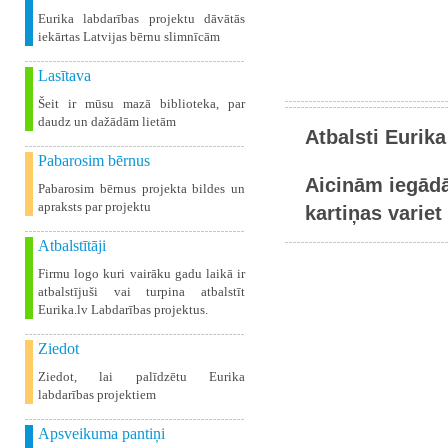
Eurika labdarības projektu dāvātās
iekārtas Latvijas bērnu slimnīcām
Lasītava
Šeit ir mūsu mazā biblioteka, par
daudz un dažādām lietām
Atbalsti Eurika
Pabarosim bērnus
Aicinām iegādā
Pabarosim bērnus projekta bildes un
apraksts par projektu
kartiņas variet 
Atbalstītāji
Firmu logo kuri vairāku gadu laikā ir
atbalstījuši vai turpina atbalstīt
Eurika.lv Labdarības projektus.
Ziedot
Ziedot, lai palīdzētu Eurika
labdarības projektiem
Apsveikuma pantiņi