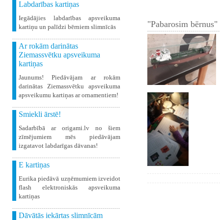
Labdarības kartiņas
Iegādājies labdarības apsveikuma
"Pabarosim bērnus" 
kartiņu un palīdzi bērniem slimnīcās
Ar rokām darinātas
Ziemassvētku apsveikuma
kartiņas
Jaunums! Piedāvājam ar rokām
darinātas Ziemassvētku apsveikuma
apsveikumu kartiņas ar ornamentiem!
Smiekli ārstē!
Sadarbībā ar origami.lv no šiem
zīmējumiem mēs piedāvājam
izgatavot labdarīgas dāvanas!
E kartiņas
Eurika piedāvā uzņēmumiem izveidot
flash elektroniskās apsveikuma
kartiņas
Dāvātās iekārtas slimnīcām