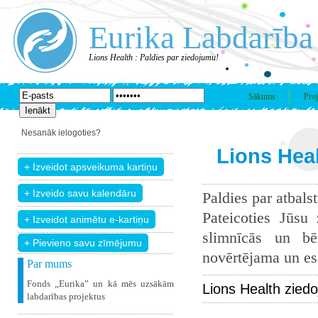
Eurika Labdarība
Lions Health : Paldies par ziedojumu!
Sākums
Proj
Nesanāk ielogoties?
Lions Heal
Paldies par atbals
Pateicoties Jūsu
slimnīcās un bē
+ Pievieno savu zīmējumu
novērtējama un esam
Par mums
Fonds „Eurika” un kā mēs uzsākām
Lions Health zied
labdarības projektus