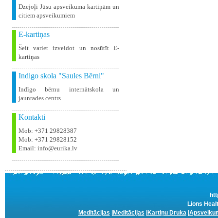
Dzejoļi Jūsu apsveikuma kartiņām un
citiem apsveikumiem
E-kartiņas
Šeit variet izveidot un nosūtīt E-
kartiņas
Indigo skola "Saules Bērni"
Indīgo bērnu internātskola un
jaunrades centrs
Kontakti
Mob: +371 29828387
Mob: +371 29828152
Email: info@eurika.lv
htt
Lions Healt
Meditācijas
|
Meditācijas
|
Kartiņu Druka
|
Apsveikum