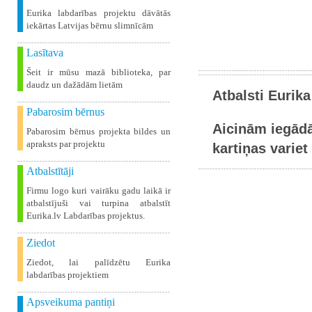
Eurika labdarības projektu dāvātās
iekārtas Latvijas bērnu slimnīcām
Lasītava
Šeit ir mūsu mazā biblioteka, par
daudz un dažādām lietām
Atbalsti Eurika
Pabarosim bērnus
Aicinām iegādā
Pabarosim bērnus projekta bildes un
apraksts par projektu
kartiņas variet 
Atbalstītāji
Firmu logo kuri vairāku gadu laikā ir
atbalstījuši vai turpina atbalstīt
Eurika.lv Labdarības projektus.
Ziedot
Ziedot, lai palīdzētu Eurika
labdarības projektiem
Apsveikuma pantiņi