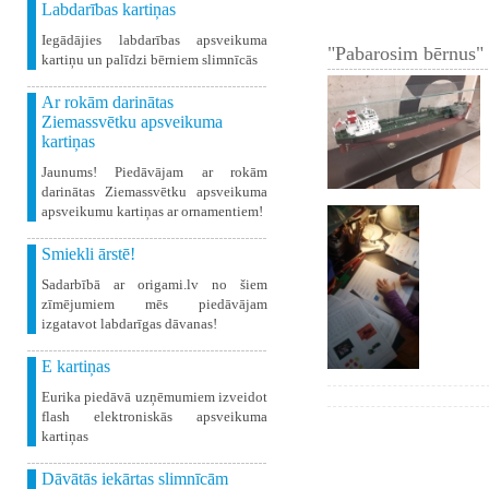
Labdarības kartiņas
Iegādājies labdarības apsveikuma
"Pabarosim bērnus" 
kartiņu un palīdzi bērniem slimnīcās
Ar rokām darinātas
Ziemassvētku apsveikuma
kartiņas
Jaunums! Piedāvājam ar rokām
darinātas Ziemassvētku apsveikuma
apsveikumu kartiņas ar ornamentiem!
Smiekli ārstē!
Sadarbībā ar origami.lv no šiem
zīmējumiem mēs piedāvājam
izgatavot labdarīgas dāvanas!
E kartiņas
Eurika piedāvā uzņēmumiem izveidot
flash elektroniskās apsveikuma
kartiņas
Dāvātās iekārtas slimnīcām