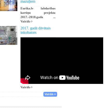
mazuļiem
Eurika.lv labdarības
kartiņu projekta
2017.-2018.gada ...
Vairāk->
2017. gadā dāvātais
inkobators
Vairāk->
Vairāk->