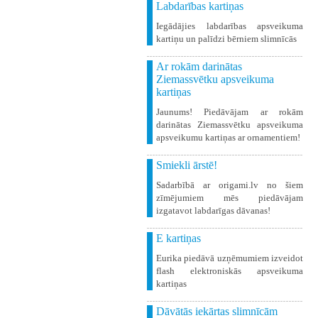
Labdarības kartiņas
Iegādājies labdarības apsveikuma
kartiņu un palīdzi bērniem slimnīcās
Ar rokām darinātas
Ziemassvētku apsveikuma
kartiņas
Jaunums! Piedāvājam ar rokām
darinātas Ziemassvētku apsveikuma
apsveikumu kartiņas ar ornamentiem!
Smiekli ārstē!
Sadarbībā ar origami.lv no šiem
zīmējumiem mēs piedāvājam
izgatavot labdarīgas dāvanas!
E kartiņas
Eurika piedāvā uzņēmumiem izveidot
flash elektroniskās apsveikuma
kartiņas
Dāvātās iekārtas slimnīcām