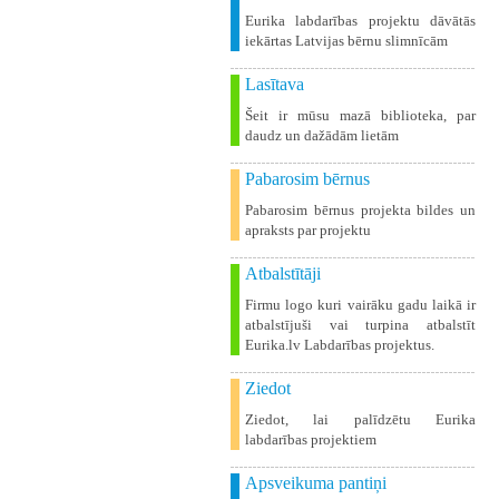
Eurika labdarības projektu dāvātās
iekārtas Latvijas bērnu slimnīcām
Lasītava
Šeit ir mūsu mazā biblioteka, par
daudz un dažādām lietām
Pabarosim bērnus
Pabarosim bērnus projekta bildes un
apraksts par projektu
Atbalstītāji
Firmu logo kuri vairāku gadu laikā ir
atbalstījuši vai turpina atbalstīt
Eurika.lv Labdarības projektus.
Ziedot
Ziedot, lai palīdzētu Eurika
labdarības projektiem
Apsveikuma pantiņi