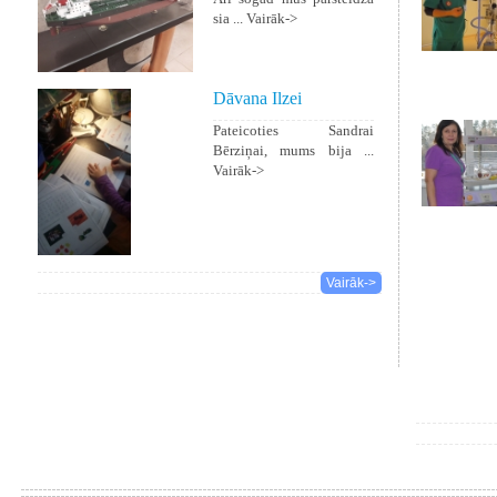
sia ...
Vairāk->
Dāvana Ilzei
Pateicoties Sandrai
Bērziņai, mums bija ...
Vairāk->
Vairāk->