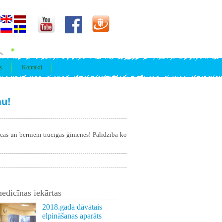
s
Kontakti
mu!
īcās un bērniem trūcīgās ģimenēs! Palīdzība ko
edicīnas iekārtas
2018.gadā dāvātais
elpināšanas aparāts