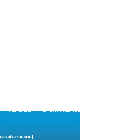
ssvētku kartiņas
|