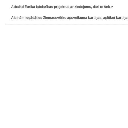
Atbalsti Eurika labdarības projektus ar ziedojumu, dari to šeit->
Aicinām iegādāties Ziemassvētku apsveikuma kartiņas, aplūkot kartiņas 