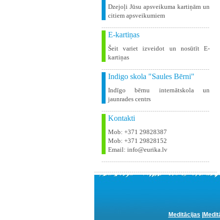
Dzejoļi Jūsu apsveikuma kartiņām un
citiem apsveikumiem
E-kartiņas
Šeit variet izveidot un nosūtīt E-
kartiņas
Indigo skola "Saules Bērni"
Indīgo bērnu internātskola un
jaunrades centrs
Kontakti
Mob: +371 29828387
Mob: +371 29828152
Email: info@eurika.lv
Meditācijas
|
Medit