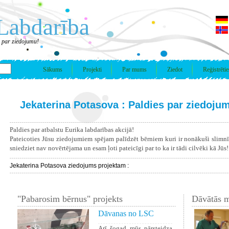
Labdarība
s par ziedojumu!
Sākums
Projekti
Par mums
Ziedot
Reģistrētie
Jekaterina Potasova : Paldies par ziedoju
Paldies par atbalstu Eurika labdarības akcijā!
Pateicoties Jūsu ziedojumiem spējam palīdzēt bērniem kuri ir nonākuši slimn
sniedziet nav novērtējama un esam ļoti pateicīgi par to ka ir tādi cilvēki kā Jūs!
Jekaterina Potasova ziedojums projektam :
"Pabarosim bērnus" projekts
Dāvātās m
Dāvanas no LSC
Arī šogad mūs pārsteidza