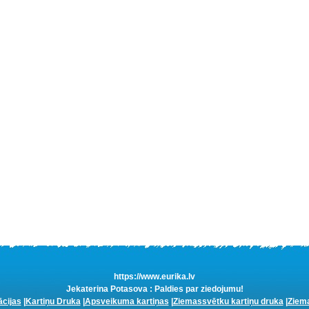
https://www.eurika.lv
Jekaterina Potasova : Paldies par ziedojumu!
ācijas
|
Kartiņu Druka
|
Apsveikuma kartiņas
|
Ziemassvētku kartiņu druka
|
Ziema