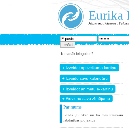
Eurika 
Jekaterina Potasova : Paldie
Nesanāk ielogoties?
+ Pievieno savu zīmējumu
Par mums
Fonds „Eurika” un kā mēs uzsākām
labdarības projektus